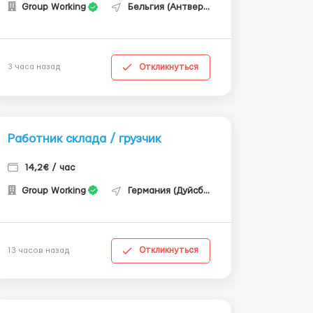
Group Working
Бельгия (Антверпен)
Откликнуться
3 часа назад
Работник склада / грузчик
14,2€ / час
Group Working
Германия (Дуйсбург)
Откликнуться
13 часов назад