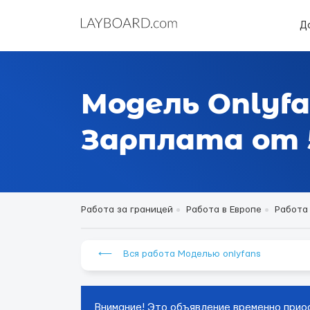
Д
Модель Onlyfa
Зарплата от 5
Работа за границей
Работа в Европе
Работа 
⟵ Вся работа Моделью onlyfans
Внимание! Это объявление временно прио