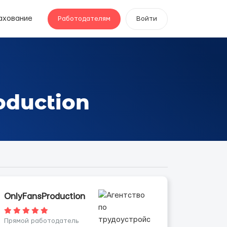
ахование
Работодателям
Войти
oduction
OnlyFansProduction
Прямой работодатель