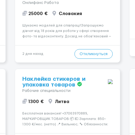
Онлифанс Работа
25000 €
Словакия
Шукаємо моделей для співпраці!Запрошуємо
дівчат від 18 років для роботи у сфері створення
фото- та відеоконтенту. Досвід не обов’язковий —
навчаємо та супроводжуємо на всіх етапах.
Пропонуємо гнучкий графік, стабільний дохід,
конфіденційність і професійну підтримку.
Откликнуться
2 дня назад
Працюємо офіційно, поважаємо особ...
Наклейка стикеров и
упаковка товаров
Рабочие специальности
1300 €
Литва
Бесплатная вакансия! +37063970889,
МАРКИРОВЩИК ТОВАРОВ 📦 💶 Зарплата: 850–
1300 €/мес. (нетто) 📍 Вильнюс; 🔧 Обязанности:
🏷️ Маркировка товаров: наклейки, этикетки,