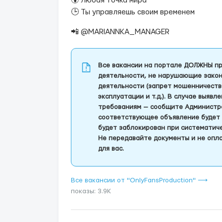
🌍 Любая точка мира
🕒 Ты управляешь своим временем
📲 @MARIANNKA_MANAGER
Все вакансии на портале ДОЛЖНЫ пр
деятельности, не нарушающие закон
деятельности (запрет мошенничеств
эксплуатации и т.д.). В случае выяв
требованиям — сообщите Администра
соответствующее объявление будет 
будет заблокирован при систематич
Не передавайте документы и не опла
для вас.
Все вакансии от "OnlyFansProduction" ⟶
показы: 3.9K