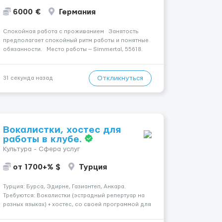
6000 €
Германия
Спокойная работа с проживанием Занятость
предполагает спокойный ритм работы и понятные
обязанности. Место работы — Simmertal, 55618.
Заработная плата составляет . Уход
осуществляется за жінкою. Мобильность
пациента: Мобільний на візку (повністю залежний
Откликнуться
31 секунда назад
від д...
Вокалистки, хостес для
работы в клубе.
Культура - Сфера услуг
от 1700+% $
Турция
Турция: Бурса, Эдирне, Газиантеп, Анкара.
Требуются: Вокалистки (эстрадный репертуар на
разных языках) + хостеc, со своей программой для
работы в клубе. Рабочая виза. Контракт от четырех