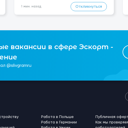
бандероли 🍷 Продукция — алкоголь, напитки,
продукты, косметика и др. 👨‍🏫 Всему обучаем на
Откликнуться
1 мин. назад
месте — опы...
е вакансии в сфере Эскорт -
чение
ал @slivgramru
стройству
Работа в Польше
Публичная офер
Работа в Германии
Как мы проверяе
раницей
Работа в Чехии
работодателей