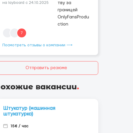
на layboard с 24.10.2025
7
Посмотреть отзывы о компании ⟶
Отправить резюме
охожие вакансии
.
Штукатур (машинная
штукатурка)
15€ / час