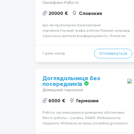
Онлифанс Работа
20000 €
Словакия
Що ми пропонуємо:Безкоштовне
навчання.Гнучкий графік роботи.Повний супровід
Своєчасні виплати.Конфіденційність і безпечні
умови співпраці.Вимоги:Вік від 18
років.Відповідальність.Бажання працювати та
розвиватися.Досвід не обов’язковий.Якщо вас
Откликнуться
1 день назад
зацікавила вакансія — залишайте відгук, і ми
зв’яжемося ...
Доглядальниця без
посередників
Домашний персонал
6000 €
Германия
Работа организована в домашней обстановке.
Место работы — Landau, 94405. Мобильность
пациента: Мобільна на візку (потрібна допомога
при переміщенні). Оплата составляет 1550 €.