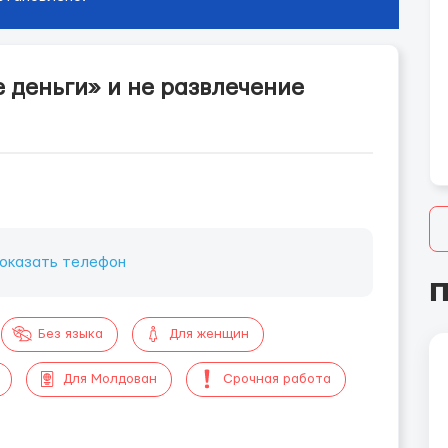
 деньги» и не развлечение
оказать телефон
П
Без языка
Для женщин
Для Молдован
Срочная работа