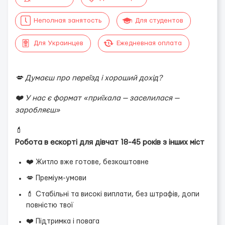
Неполная занятость
Для студентов
Для Украинцев
Ежедневная оплата
💋 Думаєш про переїзд і хороший дохід?
❤️ У нас є формат «приїхала — заселилася —
заробляєш»
💄
Робота в ескорті для дівчат 18-45 років з інших міст
❤️ Житло вже готове, безкоштовне
💋 Преміум-умови
💄 Стабільні та високі виплати, без штрафів, допи
повністю твої
❤️ Підтримка і повага