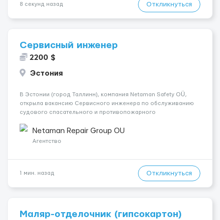
Откликнуться
8 секунд назад
Сервисный инженер
2200 $
Эстония
В Эстонии (город Таллинн), компания Netaman Safety OÜ,
открыла вакансию Сервисного инженера по обслуживанию
судового спасательного и противопожарного
оборудования. Обязанности: Освидетельствование,
испытания и сертификация морского спасательного
Netaman Repair Group OU
оборудования: спасательные жилеты; спаса...
Агентство
Откликнуться
1 мин. назад
Маляр-отделочник (гипсокартон)