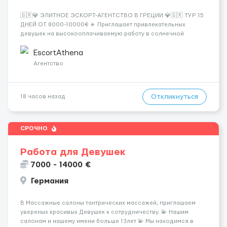
🇬🇷💎 ЭЛИТНОЕ ЭСКОРТ-АГЕНТСТВО В ГРЕЦИИ 💎🇬🇷 ТУР 15
ДНЕЙ ОТ 8000-10000€ 🔹 Приглашает привлекательных
девушек на высокооплачиваемую работу в солнечной
Греции! 🔹 Если ты любишь подарки, комфорт, внимание и
хорошие деньги 💶 — это предложение для тебя! 🔹
EscortAthena
Требования: ✔️ Возраст от ...
Агентство
Откликнуться
18 часов назад
СРОЧНО
Работа для Девушек
7000 - 14000 €
Германия
В Массажные салоны тантрических массажей, приглашаем
увереных красивых Девушек к сотрудничеству. 💫 Нашим
салонам и нашему имени больше 13лет 💫 Мы находимся в