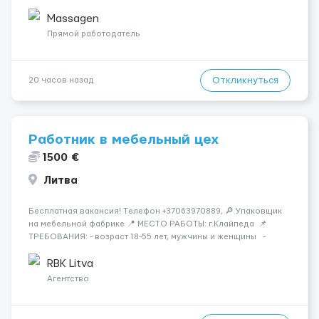
городе Берлин 💜Прямой работодатель 💙Большая
заработная плата 💚Мы гарантируем Наличие работы. Поток 💝
Massagen
incall / Out...
Прямой работодатель
Откликнуться
20 часов назад
Работник в мебельный цех
1500 €
Литва
Бесплатная вакансия! Tелефон +37063970889, 🔎 Упаковщик
на мебельной фабрике 📍 МЕСТО РАБОТЫ: г.Клайпеда 📌
ТРЕБОВАНИЯ: - возраст 18-55 лет, мужчины и женщины -
можно без опыта работы 💳 ОПЛАТА ТРУДА: - ставка 6 евро/
час нетто 📃 ОБЯЗАННОСТИ: - с...
RBK Litva
Агентство