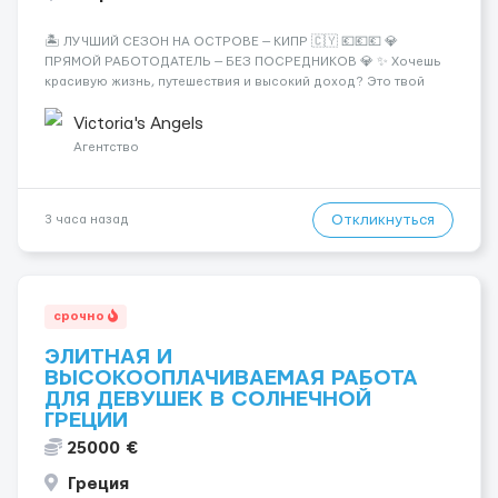
🏝️ ЛУЧШИЙ СЕЗОН НА ОСТРОВЕ — КИПР 🇨🇾 💶💶💶 💎
ПРЯМОЙ РАБОТОДАТЕЛЬ — БЕЗ ПОСРЕДНИКОВ 💎 ✨ Хочешь
красивую жизнь, путешествия и высокий доход? Это твой
шанс изменить всё уже сейчас. 🔥 ПОЧЕМУ ИМЕННО МЫ: —
Опытная команда с годами практики — Стабильный поток
Victoria's Angels
клиентов (без ...
Агентство
Откликнуться
3 часа назад
срочно
ЭЛИТНАЯ И
ВЫСОКООПЛАЧИВАЕМАЯ РАБОТА
ДЛЯ ДЕВУШЕК В СОЛНЕЧНОЙ
ГРЕЦИИ
25000 €
Греция