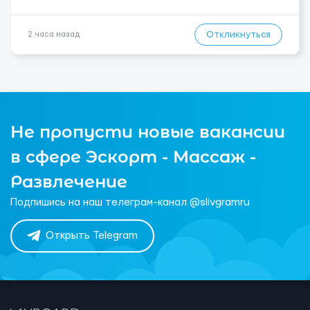
Откликнуться
2 часа назад
Не пропусти новые вакансии
в сфере Эскорт - Массаж -
Развлечение
Подпишись на наш телеграм-канал @slivgramru
Открыть Telegram