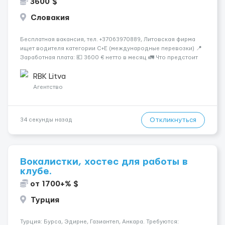
3600 $
Словакия
Бесплатная вакансия, тел. +37063970889, Литовская фирма
ищет водителя категории C+E (международные перевозки) 📍
Заработная плата: 💶 3600 € нетто в месяц 🚛 Что предстоит
делать: Международные перевозки на тентах и
рефрижераторах. В среднем 400–500 км в день. Погрузки и
RBK Litva
разгрузки...
Агентство
Откликнуться
34 секунды назад
Вокалистки, хостес для работы в
клубе.
от 1700+% $
Турция
Турция: Бурса, Эдирне, Газиантеп, Анкара. Требуются: