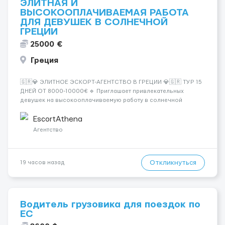
ЭЛИТНАЯ И
ВЫСОКООПЛАЧИВАЕМАЯ РАБОТА
ДЛЯ ДЕВУШЕК В СОЛНЕЧНОЙ
ГРЕЦИИ
25000 €
Греция
🇬🇷💎 ЭЛИТНОЕ ЭСКОРТ-АГЕНТСТВО В ГРЕЦИИ 💎🇬🇷 ТУР 15
ДНЕЙ ОТ 8000-10000€ 🔹 Приглашает привлекательных
девушек на высокооплачиваемую работу в солнечной
Греции! 🔹 Если ты любишь подарки, комфорт, внимание и
хорошие деньги 💶 — это предложение для тебя! 🔹
EscortAthena
Требования: ✔️ Возраст от ...
Агентство
Откликнуться
19 часов назад
Водитель грузовика для поездок по
ЕС