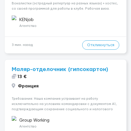
Вокалистки (эстрадный репертуар на разных языках) + хостеc,
со своей программой для работы в клубе. Рабочая виза.
Контракт от четырех месяцев до года. Короткий контракт от
одного до трех месяцев. Мед. страховка. Высокая зарплат...
KENjob
Агентство
Откликнуться
3 мин. назад
Маляр-отделочник (гипсокартон)
13 €
Франция
Требования: Наша компания устраивает на работу
исключительно на условиях командировки с документом A1,
подтверждающим сохранение социального и налогового
статуса в стране проживания во время работы в ЕС.Документ
A1 могут получить граждане стран с упрощенным доступом к
Group Working
рынку труда ЕС (Укра...
Агентство