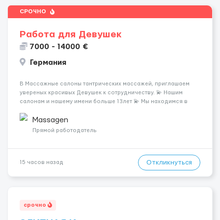
СРОЧНО
Работа для Девушек
7000 - 14000 €
Германия
В Массажные салоны тантрических массажей, приглашаем
увереных красивых Девушек к сотрудничеству. 💫 Нашим
салонам и нашему имени больше 13лет 💫 Мы находимся в
городе Берлин 💜Прямой работодатель 💙Большая
заработная плата 💚Мы гарантируем Наличие работы. Поток 💝
Massagen
incall / Out...
Прямой работодатель
Откликнуться
15 часов назад
срочно