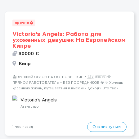
срочно
Victoria's Angels: Работа для
ухоженных девушек На Европейском
Кипре
30000 €
Кипр
🏝️ ЛУЧШИЙ СЕЗОН НА ОСТРОВЕ — КИПР 🇨🇾 💶💶💶 💎
ПРЯМОЙ РАБОТОДАТЕЛЬ — БЕЗ ПОСРЕДНИКОВ 💎 ✨ Хочешь
красивую жизнь, путешествия и высокий доход? Это твой
шанс изменить всё уже сейчас. 🔥 ПОЧЕМУ ИМЕННО МЫ: —
Опытная команда с годами практики — Стабильный поток
Victoria's Angels
клиентов (без ...
Агентство
Откликнуться
1 час назад