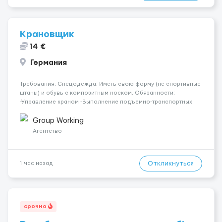
Крановщик
14 €
Германия
Требования: Спецодежда: Иметь свою форму (не спортивные
штаны) и обувь с композитным носком. Обязанности:
-Управление краном -Выполнение подъемно-транспортных
работ на строительных объектах, -Соблюдение правил и
инструкций по безопасности. -Опыт управления различными
Group Working
типами кранов (моб...
Агентство
Откликнуться
1 час назад
срочно