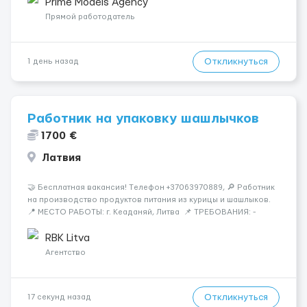
конфіденційність і професійну підтримку. Працюємо офіційно,
Prime Models Agency
поважаємо особ...
Прямой работодатель
Откликнуться
1 день назад
Работник на упаковку шашлычков
1700 €
Латвия
🤝 Бесплатная вакансия! Tелефон +37063970889, 🔎 Работник
на производство продуктов питания из курицы и шашлыков.
📍 МЕСТО РАБОТЫ: г. Кеаданяй, Литва 📌 ТРЕБОВАНИЯ: -
Женщины и Мужчины возраст 18-60 лет - опыт работы НЕ
нужен 📆 ГРАФИК РАБОТЫ: - ПН по ВС, выходные плавающие
RBK Litva
&n...
Агентство
Откликнуться
17 секунд назад