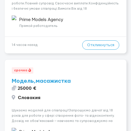
роботи.Повний супровід Своєчасні виплати.Конфіденційність
і безпечні умови співпраці.Вимоги:Вік від 18
років.Відповідальність.Бажання працювати та
розвиватися.Досвід не обов’язковий.Якщо вас зацікавила
Prime Models Agency
вакансія — залишайте відгук, і ми зв’яжемося ...
Прямой работодатель
Откликнуться
14 часов назад
срочно
Модель,масажистка
25000 €
Словакия
Шукаємо моделей для співпраці!Запрошуємо дівчат від 18
років для роботи у сфері створення фото- та відеоконтенту.
Досвід не обов’язковий — навчаємо та супроводжуємо на
всіх етапах. Пропонуємо гнучкий графік, стабільний дохід,