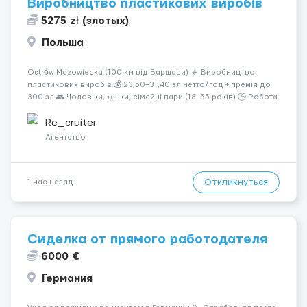
Виробництво пластикових виробів
5275 zł (злотых)
Польша
Ostrów Mazowiecka (100 км від Варшави) 🔹 Виробництво
пластикових виробів 💰 23,50–31,40 зл нетто/год + премія до
300 зл 👥 Чоловіки, жінки, сімейні пари (18–55 років) 🕒 Робота
у 2–3 зміни 🏠 Житло — 650 зл/міс. Компенсація за власне
житло — 400 зл. 📦 Обов...
Re_cruiter
Агентство
Откликнуться
1 час назад
Сиделка от прямого работодателя
6000 €
Германия