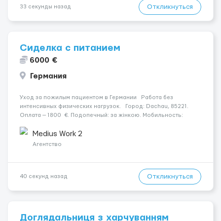
Откликнуться
33 секунды назад
Сиделка с питанием
6000 €
Германия
Уход за пожилым пациентом в Германии Работа без
интенсивных физических нагрузок. Город: Dachau, 85221.
Оплата — 1800 €. Подопечный: за жінкою. Мобильность:
Мобільний з ходунками (ролатор, палиця). Психологическое
состояние: Просунута стадія деменції. ...
Medius Work 2
Агентство
Откликнуться
40 секунд назад
Доглядальниця з харчуванням