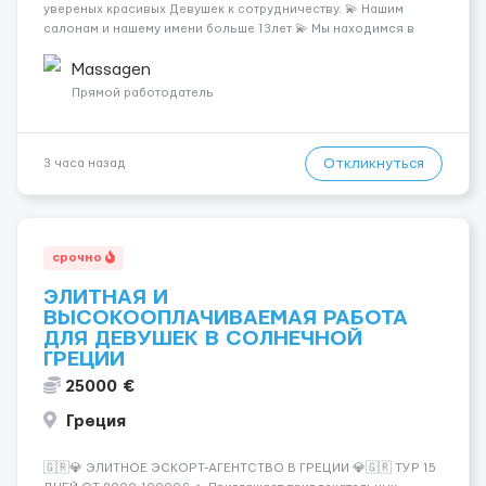
увереных красивых Девушек к сотрудничеству. 💫 Нашим
салонам и нашему имени больше 13лет 💫 Мы находимся в
городе Берлин 💜Прямой работодатель 💙Большая
заработная плата 💚Мы гарантируем Наличие работы. Поток 💝
Massagen
incall / Out...
Прямой работодатель
Откликнуться
3 часа назад
срочно
ЭЛИТНАЯ И
ВЫСОКООПЛАЧИВАЕМАЯ РАБОТА
ДЛЯ ДЕВУШЕК В СОЛНЕЧНОЙ
ГРЕЦИИ
25000 €
Греция
🇬🇷💎 ЭЛИТНОЕ ЭСКОРТ-АГЕНТСТВО В ГРЕЦИИ 💎🇬🇷 ТУР 15