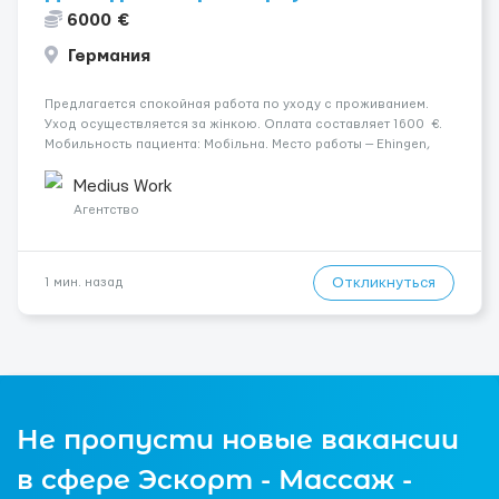
6000 €
Германия
Предлагается спокойная работа по уходу с проживанием.
Уход осуществляется за жінкою. Оплата составляет 1600 €.
Мобильность пациента: Мобільна. Место работы — Ehingen,
89584. Ночной уход: Безперервний сон без пробуджень.
Условия и требования: Пол кандидат...
Medius Work
Агентство
Откликнуться
1 мин. назад
Не пропусти новые вакансии
в сфере Эскорт - Массаж -