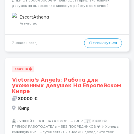
ДНЕЙ ОТ 8000-10000€ 🔹 Приглашает привлекательных
девушек на высокооплачиваемую работу в солнечной
Греции! 🔹 Если ты любишь подарки, комфорт, внимание и
хорошие деньги 💶 — это предложение для тебя! 🔹
EscortAthena
Требования: ✔️ Возраст от ...
Агентство
Откликнуться
7 часов назад
срочно
Victoria's Angels: Работа для
ухоженных девушек На Европейском
Кипре
30000 €
Кипр
🏝️ ЛУЧШИЙ СЕЗОН НА ОСТРОВЕ — КИПР 🇨🇾 💶💶💶 💎
ПРЯМОЙ РАБОТОДАТЕЛЬ — БЕЗ ПОСРЕДНИКОВ 💎 ✨ Хочешь
красивую жизнь, путешествия и высокий доход? Это твой