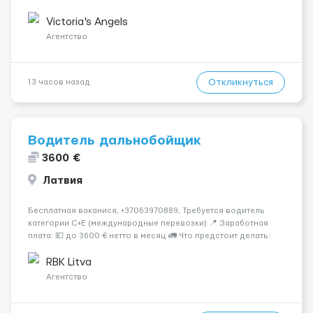
шанс изменить всё уже сейчас. 🔥 ПОЧЕМУ ИМЕННО МЫ: —
Опытная команда с годами практики — Стабильный поток
Victoria's Angels
клиентов (без ...
Агентство
Откликнуться
13 часов назад
Водитель дальнобойщик
3600 €
Латвия
Бесплатная ваканися, +37063970889; Требуется водитель
категории C+E (международные перевозки) 📍 Заработная
плата: 💶 до 3600 € нетто в месяц 🚛 Что предстоит делать:
Международные перевозки на тентах и рефрижераторах. В
среднем 400–500 км в день. Погр...
RBK Litva
Агентство