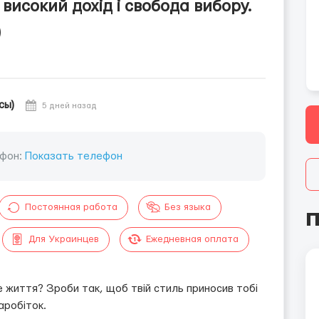
 високий дохід і свобода вибору.
)
сы)
5 дней назад
фон:
Показать телефон
Постоянная работа
Без языка
П
Для Украинцев
Ежедневная оплата
е життя? Зроби так, щоб твій стиль приносив тобі
аробіток.