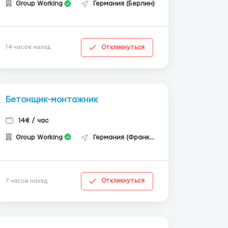
Group Working
Германия (Берлин)
Откликнуться
14 часов назад
Бетонщик-монтажник
14€ / час
Group Working
Германия (Франкфурт-на-Майне)
Откликнуться
7 часов назад