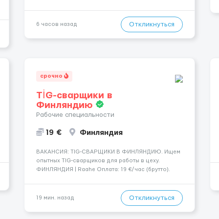
путешествия и высокий доход? Это твой шанс
изменить всё уже сейчас. 🔥 ПОЧЕМУ ИМЕННО МЫ:
— Опытная команда с годами практики —
Откликнуться
6 часов назад
Стабильный поток клиентов (без ...
срочно
TİG-сварщики в
Финляндию
Рабочие специальности
19 €
Финляндия
​​ВАКАНСИЯ: TIG-СВАРЩИКИ В ФИНЛЯНДИЮ. Ищем
опытных TIG-сварщиков для работы в цеху.
ФИНЛЯНДИЯ | Raahe Оплата: 19 €/час (брутто).
График работы: — Около 58 часов в неделю
гарантированно. — Возможны дополнительные
переработки. Дата начала: — Как можно скорее....
Откликнуться
19 мин. назад