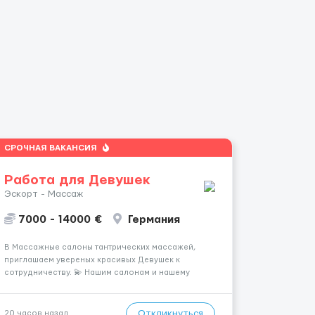
СРОЧНАЯ ВАКАНСИЯ
Работа для Девушек
Эскорт - Массаж
7000 - 14000 €
Германия
В Массажные салоны тантрических массажей,
приглашаем увереных красивых Девушек к
сотрудничеству. 💫 Нашим салонам и нашему
имени больше 13лет 💫 Мы находимся в городе
Берлин 💜Прямой работодатель 💙Большая
заработная плата 💚Мы гарантируем Наличие
Откликнуться
20 часов назад