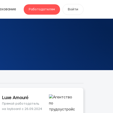
ахование
Работодателям
Войти
Luxe Amouré
Прямой работодатель
на layboard с 26.09.2024