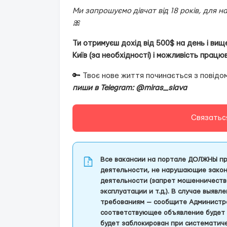
Ми запрошуємо дівчат від 18 років, для н
🎀
Ти отримуєш дохід від 500$ на день і вищ
Київ (за необхідності) і можливість працю
🔑 Твоє нове життя починається з повідо
пиши в Telegram: @miras_slava
Связатьс
Все вакансии на портале ДОЛЖНЫ пр
деятельности, не нарушающие закон
деятельности (запрет мошенничеств
эксплуатации и т.д.). В случае выяв
требованиям — сообщите Администра
соответствующее объявление будет 
будет заблокирован при систематич