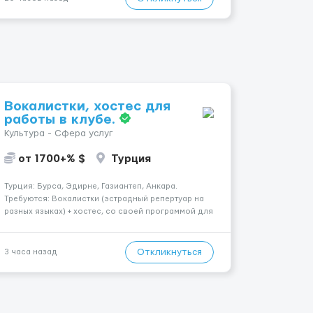
работы. Поток 💝 incall / Out...
Вокалистки, хостес для
работы в клубе.
Культура - Сфера услуг
от 1700+% $
Турция
Турция: Бурса, Эдирне, Газиантеп, Анкара.
Требуются: Вокалистки (эстрадный репертуар на
разных языках) + хостеc, со своей программой для
работы в клубе. Рабочая виза. Контракт от четырех
месяцев до года. Короткий контракт от одного до
трех месяцев. Мед. страховка. Высокая зарплат...
Откликнуться
3 часа назад