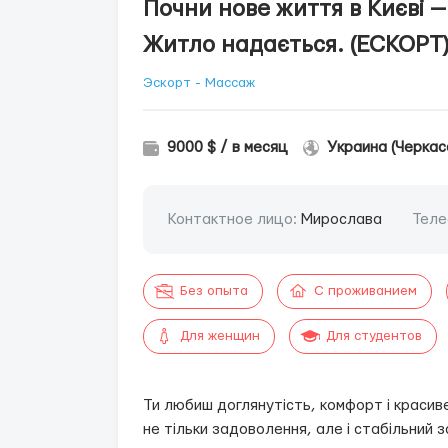
Почни нове життя в Києві —
Житло надається. (ЕСКОРТ
Эскорт - Массаж
9000 $ / в месяц
Украина (Черкас
Контактное лицо:
Мирослава
Теле
Без опыта
С проживанием
Для женщин
Для студентов
Ти любиш доглянутість, комфорт і красив
не тільки задоволення, але і стабільний з