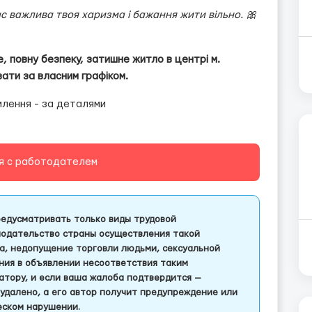
ас важлива твоя харизма і бажання жити вільно. 🎀
е, повну безпеку, затишне житло в центрі м.
вати за власним графіком.
млення - за деталями
я с работодателем
едусматривать только виды трудовой
одательство страны осуществления такой
а, недопущение торговли людьми, сексуальной
ления в объявлении несоответствия таким
тору, и если ваша жалоба подтвердится —
удалено, а его автор получит предупреждение или
еском нарушении.