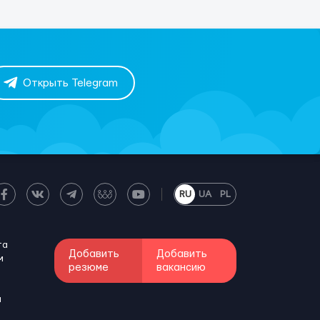
Открыть Telegram
RU
UA
PL
та
Добавить
Добавить
м
резюме
вакансию
и