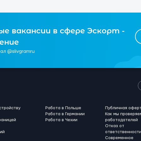
е вакансии в сфере Эскорт -
чение
ал @slivgramru
стройству
Работа в Польше
Публичная офер
Работа в Германии
Как мы проверяе
раницей
Работа в Чехии
работодателей
Отказ от
ий
ответственност
Современное