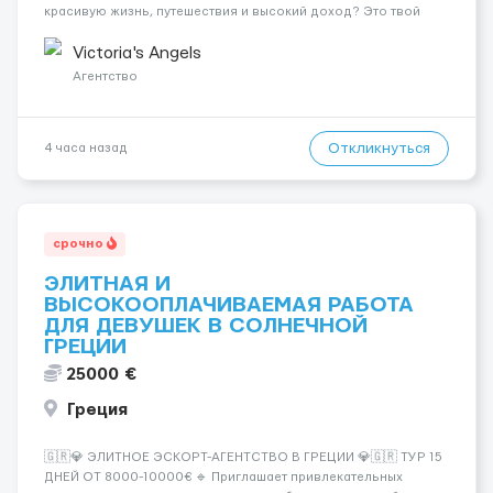
красивую жизнь, путешествия и высокий доход? Это твой
шанс изменить всё уже сейчас. 🔥 ПОЧЕМУ ИМЕННО МЫ: —
Опытная команда с годами практики — Стабильный поток
Victoria's Angels
клиентов (без ...
Агентство
Откликнуться
4 часа назад
срочно
ЭЛИТНАЯ И
ВЫСОКООПЛАЧИВАЕМАЯ РАБОТА
ДЛЯ ДЕВУШЕК В СОЛНЕЧНОЙ
ГРЕЦИИ
25000 €
Греция
🇬🇷💎 ЭЛИТНОЕ ЭСКОРТ-АГЕНТСТВО В ГРЕЦИИ 💎🇬🇷 ТУР 15
ДНЕЙ ОТ 8000-10000€ 🔹 Приглашает привлекательных