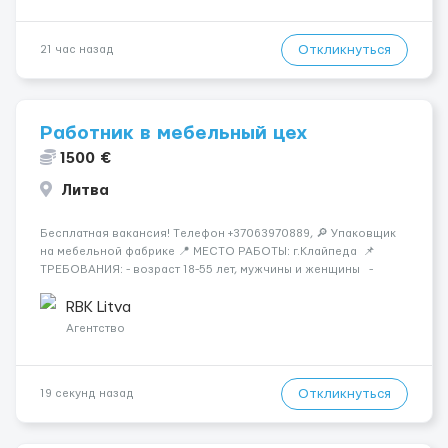
Откликнуться
21 час назад
Работник в мебельный цех
1500 €
Литва
Бесплатная вакансия! Tелефон +37063970889, 🔎 Упаковщик
на мебельной фабрике 📍 МЕСТО РАБОТЫ: г.Клайпеда 📌
ТРЕБОВАНИЯ: - возраст 18-55 лет, мужчины и женщины -
можно без опыта работы 💳 ОПЛАТА ТРУДА: - ставка 6 евро/
час нетто 📃 ОБЯЗАННОСТИ: - с...
RBK Litva
Агентство
Откликнуться
19 секунд назад