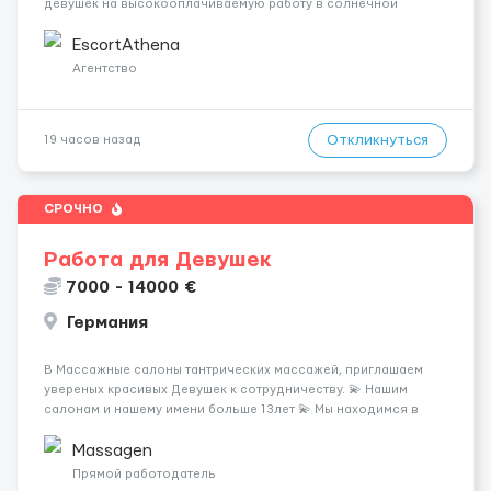
девушек на высокооплачиваемую работу в солнечной
Греции! 🔹 Если ты любишь подарки, комфорт, внимание и
хорошие деньги 💶 — это предложение для тебя! 🔹
EscortAthena
Требования: ✔️ Возраст от ...
Агентство
Откликнуться
19 часов назад
СРОЧНО
Работа для Девушек
7000 - 14000 €
Германия
В Массажные салоны тантрических массажей, приглашаем
увереных красивых Девушек к сотрудничеству. 💫 Нашим
салонам и нашему имени больше 13лет 💫 Мы находимся в
городе Берлин 💜Прямой работодатель 💙Большая
заработная плата 💚Мы гарантируем Наличие работы. Поток 💝
Massagen
incall / Out...
Прямой работодатель