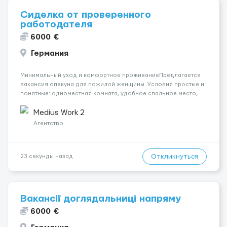
Сиделка от проверенного
работодателя
6000 €
Германия
Минимальный уход и комфортное проживаниеПредлагается
вакансия опекуна для пожилой женщины. Условия простые и
понятные: одноместная комната, удобное спальное место,
готовка и лёгкая помощь по дому. Магазин находится в пяти
минутах ходьбы, домашних животных нет.Подходит тем, кто
Medius Work 2
ищет робота по догляду...
Агентство
Откликнуться
23 секунды назад
Вакансії доглядальниці напряму
6000 €