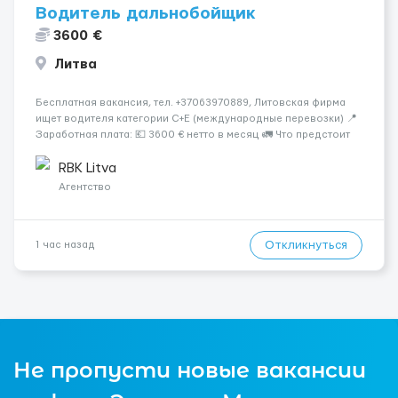
Водитель дальнобойщик
3600 €
Литва
Бесплатная вакансия, тел. +37063970889, Литовская фирма
ищет водителя категории C+E (международные перевозки) 📍
Заработная плата: 💶 3600 € нетто в месяц 🚛 Что предстоит
делать: Международные перевозки на тентах и
рефрижераторах. В среднем 400–500 км в день. Погрузки и
RBK Litva
разгрузки ...
Агентство
Откликнуться
1 час назад
Не пропусти новые вакансии