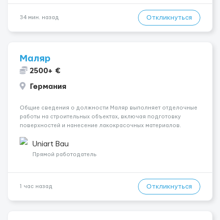
Откликнуться
34 мин. назад
Маляр
2500+ €
Германия
Общие сведения о должности Маляр выполняет отделочные
работы на строительных объектах, включая подготовку
поверхностей и нанесение лакокрасочных материалов.
Основная работа выполняется в Берлине. Ищем
профессионалов на месте, приглашения делаем только для
Uniart Bau
профессионалов с доказательным портф...
Прямой работодатель
Откликнуться
1 час назад