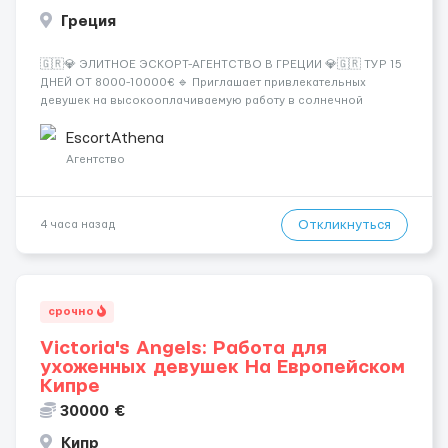
Греция
🇬🇷💎 ЭЛИТНОЕ ЭСКОРТ-АГЕНТСТВО В ГРЕЦИИ 💎🇬🇷 ТУР 15
ДНЕЙ ОТ 8000-10000€ 🔹 Приглашает привлекательных
девушек на высокооплачиваемую работу в солнечной
Греции! 🔹 Если ты любишь подарки, комфорт, внимание и
хорошие деньги 💶 — это предложение для тебя! 🔹
EscortAthena
Требования: ✔️ Возраст от ...
Агентство
Откликнуться
4 часа назад
срочно
Victoria's Angels: Работа для
ухоженных девушек На Европейском
Кипре
30000 €
Кипр