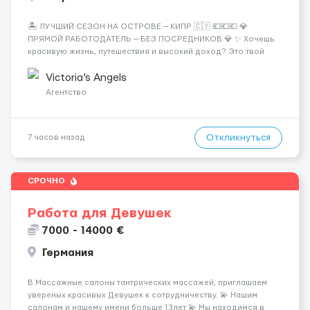
🏝️ ЛУЧШИЙ СЕЗОН НА ОСТРОВЕ — КИПР 🇨🇾 💶💶💶 💎
ПРЯМОЙ РАБОТОДАТЕЛЬ — БЕЗ ПОСРЕДНИКОВ 💎 ✨ Хочешь
красивую жизнь, путешествия и высокий доход? Это твой
шанс изменить всё уже сейчас. 🔥 ПОЧЕМУ ИМЕННО МЫ: —
Опытная команда с годами практики — Стабильный поток
Victoria's Angels
клиентов (без ...
Агентство
Откликнуться
7 часов назад
СРОЧНО
Работа для Девушек
7000 - 14000 €
Германия
В Массажные салоны тантрических массажей, приглашаем
увереных красивых Девушек к сотрудничеству. 💫 Нашим
салонам и нашему имени больше 13лет 💫 Мы находимся в