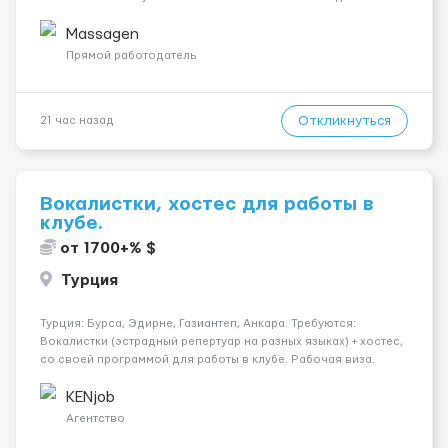
городе Берлин 💜Прямой работодатель 💙Большая
заработная плата 💚Мы гарантируем Наличие работы. Поток 💝
Massagen
incall / Out...
Прямой работодатель
Откликнуться
21 час назад
Вокалистки, хостес для работы в
клубе.
от 1700+% $
Турция
Турция: Бурса, Эдирне, Газиантеп, Анкара. Требуются:
Вокалистки (эстрадный репертуар на разных языках) + хостеc,
со своей программой для работы в клубе. Рабочая виза.
Контракт от четырех месяцев до года. Короткий контракт от
одного до трех месяцев. Мед. страховка. Высокая зарплат...
KENjob
Агентство