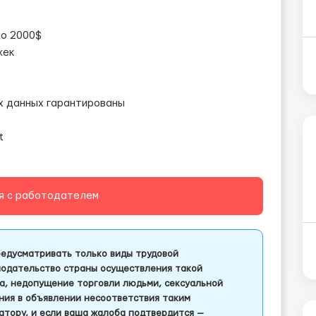
ло 2000$
жек
х данных гарантированы
rt
я с работодателем
едусматривать только виды трудовой
одательство страны осуществления такой
а, недопущение торговли людьми, сексуальной
ления в объявлении несоответствия таким
тору, и если ваша жалоба подтвердится —