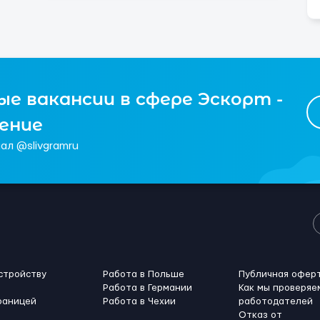
е вакансии в сфере Эскорт -
чение
ал @slivgramru
стройству
Работа в Польше
Публичная офер
Работа в Германии
Как мы проверяе
раницей
Работа в Чехии
работодателей
Отказ от