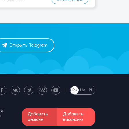
Открыть Telegram
RU
UA
PL
та
Добавить
Добавить
м
резюме
вакансию