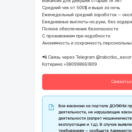
Вакансия для девушек старше 18 лет
Средний чек от 500$ и выше за ночь
Еженедельный средний заработок — око
Ежедневные выплаты на руки, без задер
Полное обеспечение безопасности
С проживанием при надобности
Анонимность и сохранность персональны
📲 Связь через Telegram @rabotka_esco
Катерина +380998661809
Связатьс
Все вакансии на портале ДОЛЖНЫ пр
деятельности, не нарушающие закон
деятельности (запрет мошенничеств
эксплуатации и т.д.). В случае выяв
требованиям — сообщите Администра