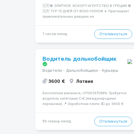
🇬🇷💎 ЭЛИТНОЕ ЭСКОРТ-АГЕНТСТВО В ГРЕЦИИ 💎
🇬🇷 ТУР 15 ДНЕЙ ОТ 8000-10000€ 🔹 Приглашает
привлекательных девушек на
высокооплачиваемую работу в солнечной Греции!
🔹 Если ты любишь подарки, комфорт, внимание и
хорошие деньги 💶 — это предложение для тебя! 🔹
Откликнуться
7 часов назад
Требования: ✔️ Возраст от ...
Водитель дальнобойщик
Водители - Дальнобойщики - Курьеры
3600 €
Латвия
Бесплатная ваканися, +37063970889; Требуется
водитель категории C+E (международные
перевозки) 📍 Заработная плата: 💶 до 3600 €
нетто в месяц 🚛 Что предстоит делать:
Международные перевозки на тентах и
рефрижераторах. В среднем 400–500 км в день.
Откликнуться
56 секунд назад
Погр...