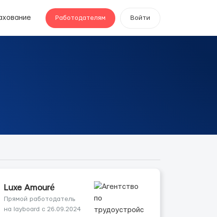
ахование
Работодателям
Войти
Luxe Amouré
Прямой работодатель
на layboard с 26.09.2024