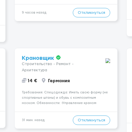
имени больше 13лет 💫 Мы находимся в городе
Берлин 💜Прямой работодатель 💙Большая
заработная плата 💚Мы гарантируем Наличие
Откликнуться
9 часов назад
работы. Поток 💝 incall / Out...
Крановщик
Строительство - Ремонт -
Архитектура
14 €
Германия
Требования: Спецодежда: Иметь свою форму (не
спортивные штаны) и обувь с композитным
носком. Обязанности: -Управление краном
-Выполнение подъемно-транспортных работ на
строительных объектах, -Соблюдение правил и
инструкций по безопасности. -Опыт управления
Откликнуться
31 мин. назад
различными типами кранов (моб...