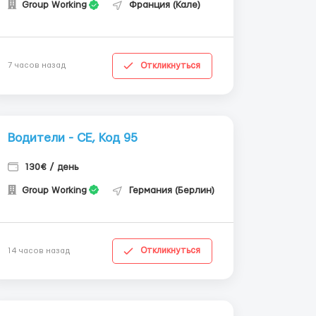
Group Working
Франция (Кале)
Откликнуться
7 часов назад
Водители - СЕ, Код 95
130€ / день
Group Working
Германия (Берлин)
Откликнуться
14 часов назад