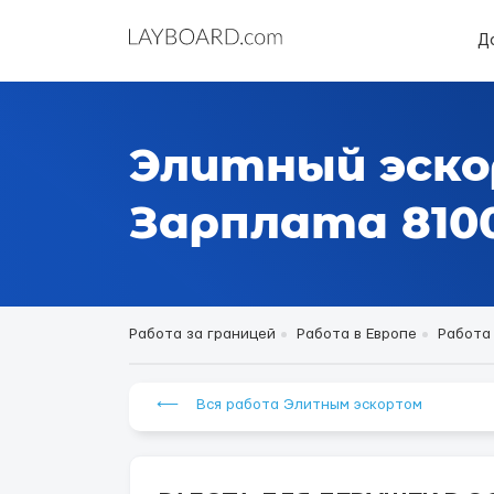
Д
Элитный эско
Зарплата 8100
Работа за границей
Работа в Европе
Работа
⟵ Вся работа Элитным эскортом