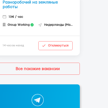
Разноробочий на земляные
работы
13€ / час
Group Working
Нидерланды (Маастрихт)
Откликнуться
14 часов назад
Все похожие вакансии