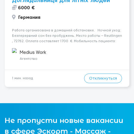
Доглядальниця для літніх людей
6000 €
Германия
Работа организована в домашней обстановке. Ночной уход:
Безперервний сон без пробуджень. Место работы — Reutlingen
, 72762. Оплата составляет 1700 €. Мобильность пациента:
Мобільна. Уход осуществляется за жінкою. Условия и
требования: Пол кандидата: жіно...
Medius Work
Агентство
Откликнуться
1 мин. назад
Не пропусти новые вакансии
в сфере Эскорт - Массаж -