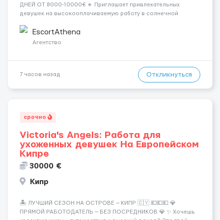
ДНЕЙ ОТ 8000-10000€ 🔹 Приглашает привлекательных
девушек на высокооплачиваемую работу в солнечной
Греции! 🔹 Если ты любишь подарки, комфорт, внимание и
хорошие деньги 💶 — это предложение для тебя! 🔹
EscortAthena
Требования: ✔️ Возраст от ...
Агентство
Откликнуться
7 часов назад
срочно
Victoria's Angels: Работа для
ухоженных девушек На Европейском
Кипре
30000 €
Кипр
🏝️ ЛУЧШИЙ СЕЗОН НА ОСТРОВЕ — КИПР 🇨🇾 💶💶💶 💎
ПРЯМОЙ РАБОТОДАТЕЛЬ — БЕЗ ПОСРЕДНИКОВ 💎 ✨ Хочешь