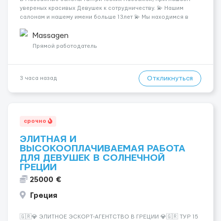
увереных красивых Девушек к сотрудничеству. 💫 Нашим
салонам и нашему имени больше 13лет 💫 Мы находимся в
городе Берлин 💜Прямой работодатель 💙Большая
заработная плата 💚Мы гарантируем Наличие работы. Поток 💝
Massagen
incall / Out...
Прямой работодатель
Откликнуться
3 часа назад
срочно
ЭЛИТНАЯ И
ВЫСОКООПЛАЧИВАЕМАЯ РАБОТА
ДЛЯ ДЕВУШЕК В СОЛНЕЧНОЙ
ГРЕЦИИ
25000 €
Греция
🇬🇷💎 ЭЛИТНОЕ ЭСКОРТ-АГЕНТСТВО В ГРЕЦИИ 💎🇬🇷 ТУР 15