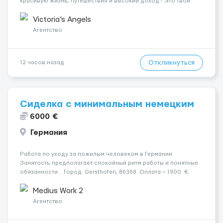
красивую жизнь, путешествия и высокий доход? Это твой
шанс изменить всё уже сейчас. 🔥 ПОЧЕМУ ИМЕННО МЫ: —
Опытная команда с годами практики — Стабильный поток
Victoria's Angels
клиентов (без ...
Агентство
Откликнуться
12 часов назад
Сиделка с минимальным немецким
6000 €
Германия
Работа по уходу за пожилым человеком в Германии
Занятость предполагает спокойный ритм работы и понятные
обязанности. Город: Gersthofen, 86368. Оплата — 1900 €.
Подопечный: за жінкою. Психологическое состояние:
Середня стадія деменції. Мобильность: ...
Medius Work 2
Агентство