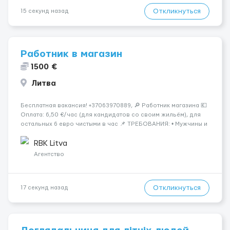
Откликнуться
15 секунд назад
Работник в магазин
1500 €
Литва
Бесплатная вакансия! +37063970889, 🔎 Работник магазина 💶
Оплата: 6,50 €/час (для кандидатов со своим жильём), для
остальных 6 евро чистыми в час 📌 ТРЕБОВАНИЯ: • Мужчины и
женщины • Без опыта работы • Ответственность и желание
работать • Готовность работать в ...
RBK Litva
Агентство
Откликнуться
17 секунд назад