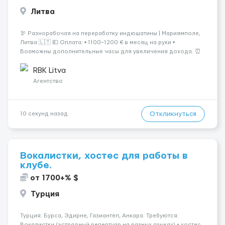
Литва
🦃 Разнорабочая на переработку индюшатины | Мариямполе,
Литва 🇱🇹 💶 Оплата: • 1100–1200 € в месяц на руки •
Возможны дополнительные часы для увеличения дохода. ⏰
График работы: • 200–240 часов в месяц • Работа в 2 смены: —
с 06:00 (иногда с 07:00...
RBK Litva
Агентство
Откликнуться
10 секунд назад
Вокалистки, хостес для работы в
клубе.
от 1700+% $
Турция
Турция: Бурса, Эдирне, Газиантеп, Анкара. Требуются:
Вокалистки (эстрадный репертуар на разных языках) + хостеc,