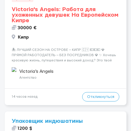
Victoria's Angels: Работа для
ухоженных девушек На Европейском
Кипре
30000 €
Кипр
🏝️ ЛУЧШИЙ СЕЗОН НА ОСТРОВЕ — КИПР 🇨🇾 💶💶💶 💎
ПРЯМОЙ РАБОТОДАТЕЛЬ — БЕЗ ПОСРЕДНИКОВ 💎 ✨ Хочешь
красивую жизнь, путешествия и высокий доход? Это твой
шанс изменить всё уже сейчас. 🔥 ПОЧЕМУ ИМЕННО МЫ: —
Опытная команда с годами практики — Стабильный поток
Victoria's Angels
клиентов (без ...
Агентство
Откликнуться
14 часов назад
Упаковщик индюшатины
1200 $