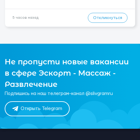
Откликнуться
5 часов назад
Не пропусти новые вакансии
в сфере Эскорт - Массаж -
Развлечение
Подпишись на наш телеграм-канал @slivgramru
Открыть Telegram