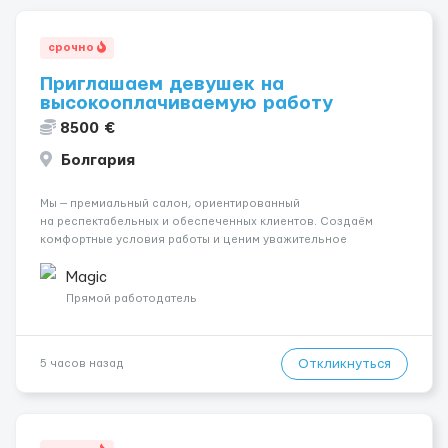
срочно
Приглашаем девушек на
высокооплачиваемую работу
8500 €
Болгария
Мы — премиальный салон, ориентированный
на респектабельных и обеспеченных клиентов. Создаём
комфортные условия работы и ценим уважительное
отношение к каждой сотруднице. Что мы предлагаем:
💎 Высокий доход — от 2000 € в неделю и выше 💎 Честная
Magic
сис...
Прямой работодатель
Откликнуться
5 часов назад