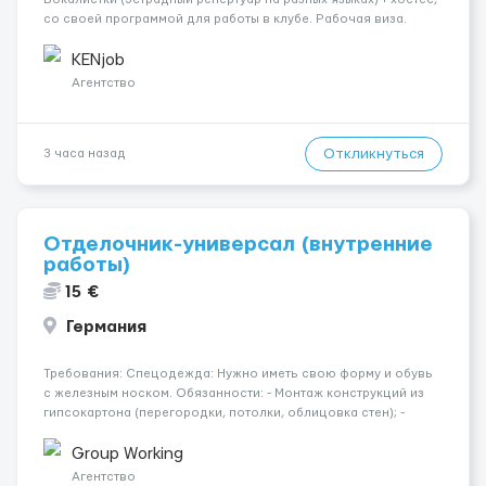
со своей программой для работы в клубе. Рабочая виза.
Контракт от четырех месяцев до года. Короткий контракт от
одного до трех месяцев. Мед. страховка. Высокая зарплат...
KENjob
Агентство
Откликнуться
3 часа назад
Отделочник-универсал (внутренние
работы)
15 €
Германия
Требования: Спецодежда: Нужно иметь свою форму и обувь
с железным носком. Обязанности: - Монтаж конструкций из
гипсокартона (перегородки, потолки, облицовка стен); -
Подготовка поверхностей под отделку; - Выполнение
малярных работ (шпатлевка, грунтовка, покраска); -
Group Working
Штукатурные работы ...
Агентство