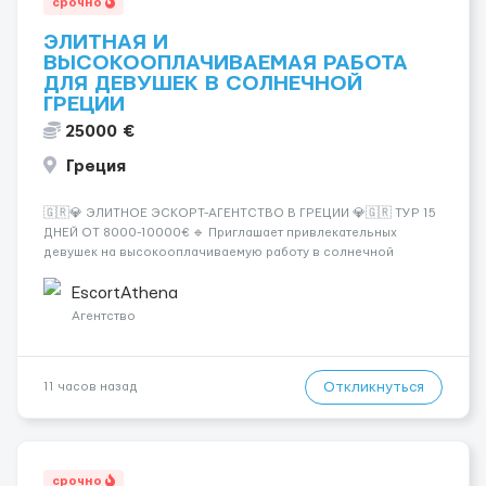
срочно
ЭЛИТНАЯ И
ВЫСОКООПЛАЧИВАЕМАЯ РАБОТА
ДЛЯ ДЕВУШЕК В СОЛНЕЧНОЙ
ГРЕЦИИ
25000 €
Греция
🇬🇷💎 ЭЛИТНОЕ ЭСКОРТ-АГЕНТСТВО В ГРЕЦИИ 💎🇬🇷 ТУР 15
ДНЕЙ ОТ 8000-10000€ 🔹 Приглашает привлекательных
девушек на высокооплачиваемую работу в солнечной
Греции! 🔹 Если ты любишь подарки, комфорт, внимание и
хорошие деньги 💶 — это предложение для тебя! 🔹
EscortAthena
Требования: ✔️ Возраст от ...
Агентство
Откликнуться
11 часов назад
срочно