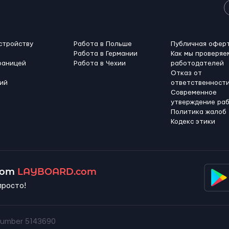
стройству
Работа в Польше
Публичная офер
Работа в Германии
Как мы проверяе
раницей
Работа в Чехии
работодателей
Отказ от
ий
ответственност
Современное
утверждение ра
Политика жалоб
Кодекс этики
 от
LAYBOARD.com
просто!
umber 5143690