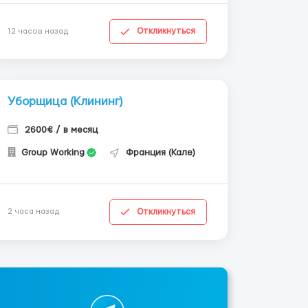
Откликнуться
12 часов назад
Уборщица (Клининг)
2600€ / в месяц
Group Working
Франция (Кале)
Откликнуться
2 часа назад