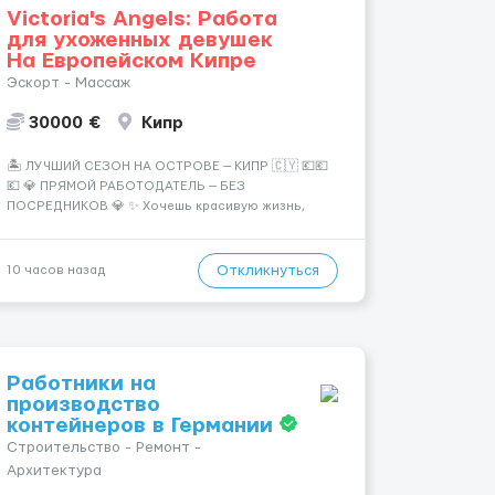
Victoria's Angels: Работа
для ухоженных девушек
На Европейском Кипре
Эскорт - Массаж
30000 €
Кипр
🏝️ ЛУЧШИЙ СЕЗОН НА ОСТРОВЕ — КИПР 🇨🇾 💶💶
💶 💎 ПРЯМОЙ РАБОТОДАТЕЛЬ — БЕЗ
ПОСРЕДНИКОВ 💎 ✨ Хочешь красивую жизнь,
путешествия и высокий доход? Это твой шанс
изменить всё уже сейчас. 🔥 ПОЧЕМУ ИМЕННО МЫ:
— Опытная команда с годами практики —
Откликнуться
10 часов назад
Стабильный поток клиентов (без ...
Работники на
производство
контейнеров в Германии
Строительство - Ремонт -
Архитектура