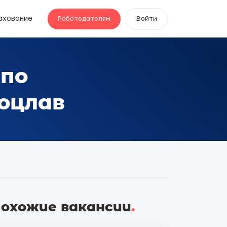
ахование
Работодателям
Войти
 по
оцлав
охожие вакансии
.