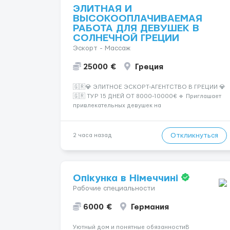
ЭЛИТНАЯ И
ВЫСОКООПЛАЧИВАЕМАЯ
РАБОТА ДЛЯ ДЕВУШЕК В
СОЛНЕЧНОЙ ГРЕЦИИ
Эскорт - Массаж
25000 €
Греция
🇬🇷💎 ЭЛИТНОЕ ЭСКОРТ-АГЕНТСТВО В ГРЕЦИИ 💎
🇬🇷 ТУР 15 ДНЕЙ ОТ 8000-10000€ 🔹 Приглашает
привлекательных девушек на
высокооплачиваемую работу в солнечной Греции!
🔹 Если ты любишь подарки, комфорт, внимание и
хорошие деньги 💶 — это предложение для тебя! 🔹
Откликнуться
2 часа назад
Требования: ✔️ Возраст от ...
Опікунка в Німеччині
Рабочие специальности
6000 €
Германия
Уютный дом и понятные обязанностиВ