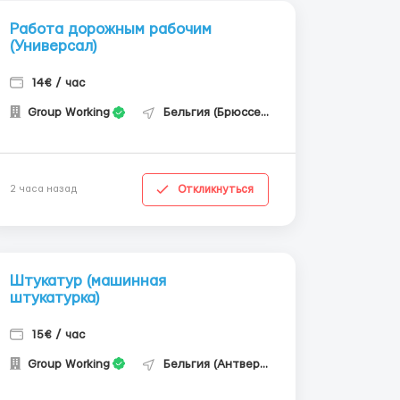
Работа дорожным рабочим
(Универсал)
14€ / час
Group Working
Бельгия (Брюссель)
Откликнуться
2 часа назад
Штукатур (машинная
штукатурка)
15€ / час
Group Working
Бельгия (Антверпен)