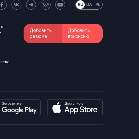
RU
UA
PL
та
Добавить
Добавить
м
резюме
вакансию
и
бства