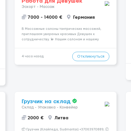
Работа для Девушек
Эскорт - Массаж
7000 - 14000 €
Германия
В Массажные салоны тантрических массажей,
приглашаем увереных красивых Девушек к
сотрудничеству. 💫 Нашим салонам и нашему
имени больше 13лет 💫 Мы находимся в городе
Берлин 💜Прямой работодатель 💙Большая
заработная плата 💚Мы гарантируем Наличие
Откликнуться
4 часа назад
работы. Поток 💝 incall / Out...
Грузчик на склад
Склад - Упаковка - Конвейер
2000 €
Литва
📦 Грузчик (Клайпеда, Sudmantai) +37063970889; 🕗