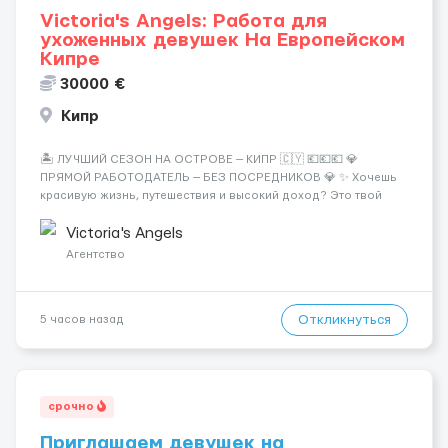
Victoria's Angels: Работа для
ухоженных девушек На Европейском
Кипре
30000 €
Кипр
🏝️ ЛУЧШИЙ СЕЗОН НА ОСТРОВЕ — КИПР 🇨🇾 💶💶💶 💎
ПРЯМОЙ РАБОТОДАТЕЛЬ — БЕЗ ПОСРЕДНИКОВ 💎 ✨ Хочешь
красивую жизнь, путешествия и высокий доход? Это твой
шанс изменить всё уже сейчас. 🔥 ПОЧЕМУ ИМЕННО МЫ: —
Опытная команда с годами практики — Стабильный поток
Victoria's Angels
клиентов (без ...
Агентство
Откликнуться
5 часов назад
срочно
Приглашаем девушек на