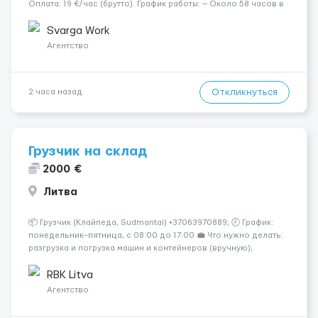
Оплата: 19 €/час (брутто). График работы: — Около 58 часов в
неделю гарантированно. — Возможны дополнительные
переработки. Дата начала: — Как можно скорее....
Svarga Work
Агентство
Откликнуться
2 часа назад
Грузчик на склад
2000 €
Литва
📦 Грузчик (Клайпеда, Sudmantai) +37063970889; 🕗 График:
понедельник–пятница, с 08:00 до 17:00 💼 Что нужно делать:
разгрузка и погрузка машин и контейнеров (вручную);
сортировка товара; поддержание порядка на складе;
выполнение других поручений заведующего складом. ✅
RBK Litva
Требования: ...
Агентство