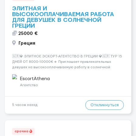
ЭЛИТНАЯ И
ВЫСОКООПЛАЧИВАЕМАЯ РАБОТА
ДЛЯ ДЕВУШЕК В СОЛНЕЧНОЙ
ГРЕЦИИ
25000 €
Греция
🇬🇷💎 ЭЛИТНОЕ ЭСКОРТ-АГЕНТСТВО В ГРЕЦИИ 💎🇬🇷 ТУР 15
ДНЕЙ ОТ 8000-10000€ 🔹 Приглашает привлекательных
девушек на высокооплачиваемую работу в солнечной
Греции! 🔹 Если ты любишь подарки, комфорт, внимание и
хорошие деньги 💶 — это предложение для тебя! 🔹
EscortAthena
Требования: ✔️ Возраст от ...
Агентство
Откликнуться
5 часов назад
срочно