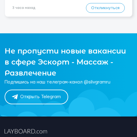
Откликнуться
3 часа назад
Не пропусти новые вакансии
в сфере Эскорт - Массаж -
Развлечение
Подпишись на наш телеграм-канал @slivgramru
Открыть Telegram