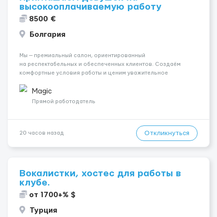
высокооплачиваемую работу
8500 €
Болгария
Мы — премиальный салон, ориентированный
на респектабельных и обеспеченных клиентов. Создаём
комфортные условия работы и ценим уважительное
отношение к каждой сотруднице. Что мы предлагаем:
💎 Высокий доход — от 2000 € в неделю и выше 💎 Честная
Magic
сис...
Прямой работодатель
Откликнуться
20 часов назад
Вокалистки, хостес для работы в
клубе.
от 1700+% $
Турция