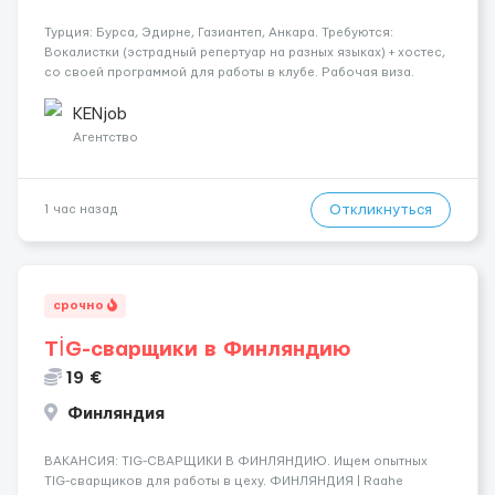
Турция: Бурса, Эдирне, Газиантеп, Анкара. Требуются:
Вокалистки (эстрадный репертуар на разных языках) + хостеc,
со своей программой для работы в клубе. Рабочая виза.
Контракт от четырех месяцев до года. Короткий контракт от
одного до трех месяцев. Мед. страховка. Высокая зарплат...
KENjob
Агентство
Откликнуться
1 час назад
срочно
TİG-сварщики в Финляндию
19 €
Финляндия
​​ВАКАНСИЯ: TIG-СВАРЩИКИ В ФИНЛЯНДИЮ. Ищем опытных
TIG-сварщиков для работы в цеху. ФИНЛЯНДИЯ | Raahe