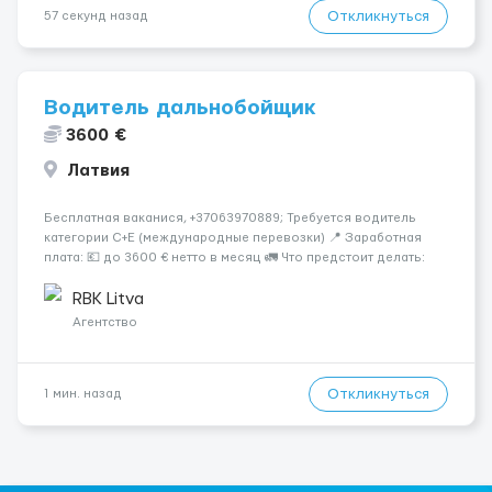
Откликнуться
57 секунд назад
Водитель дальнобойщик
3600 €
Латвия
Бесплатная ваканися, +37063970889; Требуется водитель
категории C+E (международные перевозки) 📍 Заработная
плата: 💶 до 3600 € нетто в месяц 🚛 Что предстоит делать:
Международные перевозки на тентах и рефрижераторах. В
среднем 400–500 км в день. Погр...
RBK Litva
Агентство
Откликнуться
1 мин. назад