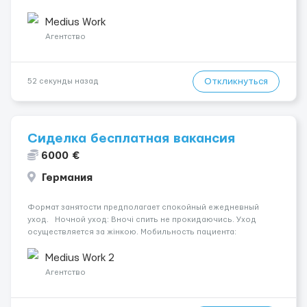
плата — 1600 €. Мобильность пациента: Мобільний з
ходунками (ролатор, палиця). Психологическое состояние...
Medius Work
Агентство
Откликнуться
52 секунды назад
Сиделка бесплатная вакансия
6000 €
Германия
Формат занятости предполагает спокойный ежедневный
уход. Ночной уход: Вночі спить не прокидаючись. Уход
осуществляется за жінкою. Мобильность пациента:
Мобільний з ходунками (ролатор, палиця). Условия и
требования: Пол кандидата: жіноча. Язык общения: німецька
Medius Work 2
добра. ...
Агентство