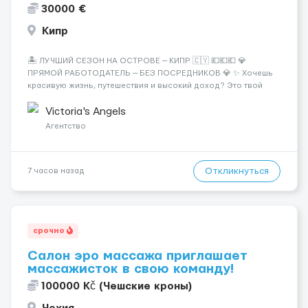
30000 €
Кипр
🏝️ ЛУЧШИЙ СЕЗОН НА ОСТРОВЕ — КИПР 🇨🇾 💶💶💶 💎
ПРЯМОЙ РАБОТОДАТЕЛЬ — БЕЗ ПОСРЕДНИКОВ 💎 ✨ Хочешь
красивую жизнь, путешествия и высокий доход? Это твой
шанс изменить всё уже сейчас. 🔥 ПОЧЕМУ ИМЕННО МЫ: —
Опытная команда с годами практики — Стабильный поток
Victoria's Angels
клиентов (без ...
Агентство
Откликнуться
7 часов назад
срочно
Салон эро массажа приглашает
массажисток в свою команду!
100000 Kč (Чешские кроны)