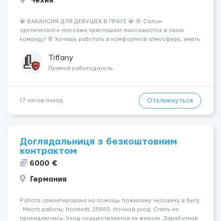
Чехия
💎 ВАКАНСИЯ ДЛЯ ДЕВУШЕК В ПРАГЕ 💎 🌸 Салон
эротического массажа приглашает массажисток в свою
команду! 🌸 Хочешь работать в комфортной атмосфере, иметь
высокий доход и самостоятельно выбирать удобный график?
Тогда мы ждём именно тебя! 💆‍♀️✨ 💰 ЧТО МЫ ПРЕДЛАГАЕМ: 🔥
Tiffany
Доход от 4 000 €...
Прямой работодатель
Откликнуться
17 часов назад
Доглядальниця з безкоштовним
контрактом
6000 €
Германия
Работа ориентирована на помощь пожилому человеку в быту.
Место работы: Horstedt, 25860. Ночной уход: Спить не
прокидаючись. Уход осуществляется за жінкою. Заработная