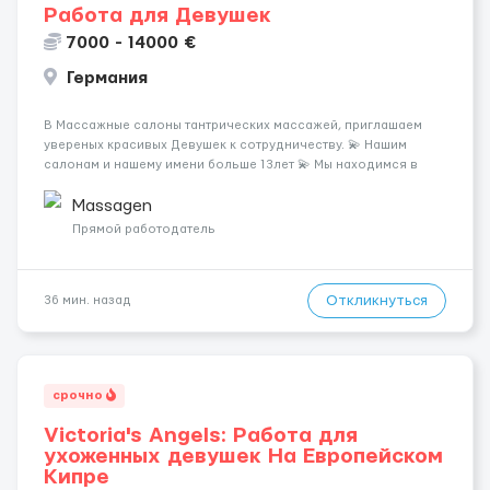
Работа для Девушек
7000 - 14000 €
Германия
В Массажные салоны тантрических массажей, приглашаем
увереных красивых Девушек к сотрудничеству. 💫 Нашим
салонам и нашему имени больше 13лет 💫 Мы находимся в
городе Берлин 💜Прямой работодатель 💙Большая
заработная плата 💚Мы гарантируем Наличие работы. Поток 💝
Massagen
incall / Out...
Прямой работодатель
Откликнуться
36 мин. назад
срочно
Victoria's Angels: Работа для
ухоженных девушек На Европейском
Кипре