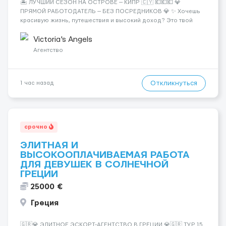
🏝️ ЛУЧШИЙ СЕЗОН НА ОСТРОВЕ — КИПР 🇨🇾 💶💶💶 💎
ПРЯМОЙ РАБОТОДАТЕЛЬ — БЕЗ ПОСРЕДНИКОВ 💎 ✨ Хочешь
красивую жизнь, путешествия и высокий доход? Это твой
шанс изменить всё уже сейчас. 🔥 ПОЧЕМУ ИМЕННО МЫ: —
Опытная команда с годами практики — Стабильный поток
Victoria's Angels
клиентов (без ...
Агентство
Откликнуться
1 час назад
срочно
ЭЛИТНАЯ И
ВЫСОКООПЛАЧИВАЕМАЯ РАБОТА
ДЛЯ ДЕВУШЕК В СОЛНЕЧНОЙ
ГРЕЦИИ
25000 €
Греция
🇬🇷💎 ЭЛИТНОЕ ЭСКОРТ-АГЕНТСТВО В ГРЕЦИИ 💎🇬🇷 ТУР 15