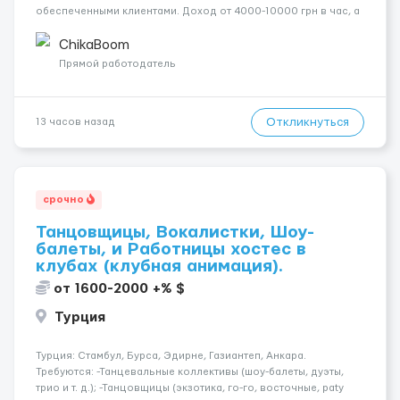
обеспеченными клиентами. Доход от 4000-10000 грн в час, а
за неделю — от 1500$. Ты сама выбираешь график, а чаевые
всегда остаются у тебя. Предоставляем хорошие
ChikaBoom
Апартаменты , безопасность и ...
Прямой работодатель
Откликнуться
13 часов назад
срочно
Танцовщицы, Вокалистки, Шоу-
балеты, и Работницы хостес в
клубах (клубная анимация).
от 1600-2000 +% $
Турция
Турция: Стамбул, Бурса, Эдирне, Газиантеп, Анкара.
Требуются: -Танцевальные коллективы (шоу-балеты, дуэты,
трио и т. д.); -Танцовщицы (экзотика, го-го, восточные, paty