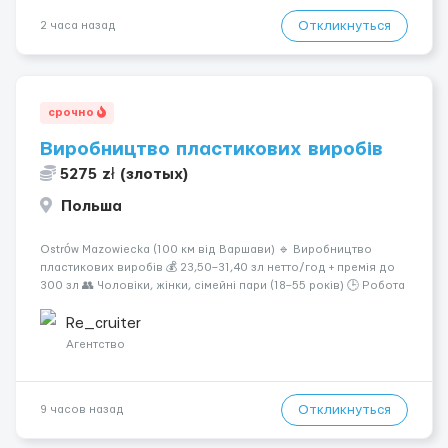
Откликнуться
2 часа назад
срочно
Виробництво пластикових виробів
5275 zł (злотых)
Польша
Ostrów Mazowiecka (100 км від Варшави) 🔹 Виробництво
пластикових виробів 💰 23,50–31,40 зл нетто/год + премія до
300 зл 👥 Чоловіки, жінки, сімейні пари (18–55 років) 🕒 Робота
у 2–3 зміни 🏠 Житло — 650 зл/міс. Компенсація за власне
житло — 400 зл. 📦 Обов...
Re_cruiter
Агентство
Откликнуться
9 часов назад