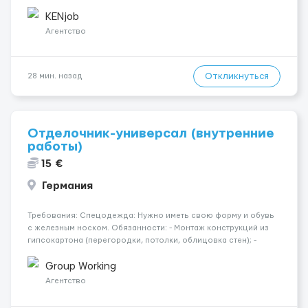
girls, и т. д.); -Вокалистки (эстрадный репертуар на разных
языках); -Гимнастки; -Работницы хостесc в кл...
KENjob
Агентство
Откликнуться
28 мин. назад
Отделочник-универсал (внутренние
работы)
15 €
Германия
Требования: Спецодежда: Нужно иметь свою форму и обувь
с железным носком. Обязанности: - Монтаж конструкций из
гипсокартона (перегородки, потолки, облицовка стен); -
Подготовка поверхностей под отделку; - Выполнение
малярных работ (шпатлевка, грунтовка, покраска); -
Group Working
Штукатурные работы ...
Агентство