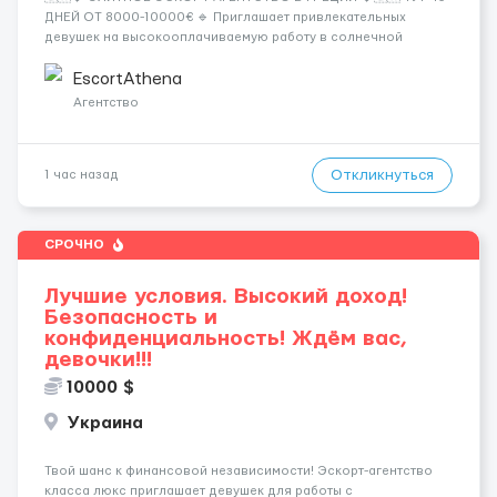
ДНЕЙ ОТ 8000-10000€ 🔹 Приглашает привлекательных
девушек на высокооплачиваемую работу в солнечной
Греции! 🔹 Если ты любишь подарки, комфорт, внимание и
хорошие деньги 💶 — это предложение для тебя! 🔹
EscortAthena
Требования: ✔️ Возраст от ...
Агентство
Откликнуться
1 час назад
СРОЧНО
Лучшие условия. Высокий доход!
Безопасность и
конфиденциальность! Ждём вас,
девочки!!!
10000 $
Украина
Твой шанс к финансовой независимости! Эскорт-агентство
класса люкс приглашает девушек для работы с