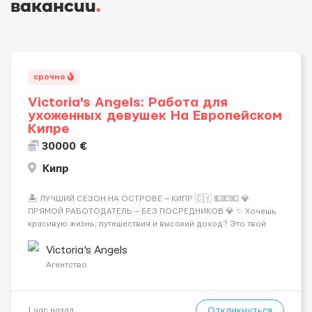
вакансии
.
срочно
Victoria's Angels: Работа для
ухоженных девушек На Европейском
Кипре
30000 €
Кипр
🏝️ ЛУЧШИЙ СЕЗОН НА ОСТРОВЕ — КИПР 🇨🇾 💶💶💶 💎
ПРЯМОЙ РАБОТОДАТЕЛЬ — БЕЗ ПОСРЕДНИКОВ 💎 ✨ Хочешь
красивую жизнь, путешествия и высокий доход? Это твой
шанс изменить всё уже сейчас. 🔥 ПОЧЕМУ ИМЕННО МЫ: —
Опытная команда с годами практики — Стабильный поток
Victoria's Angels
клиентов (без ...
Агентство
Откликнуться
1 час назад