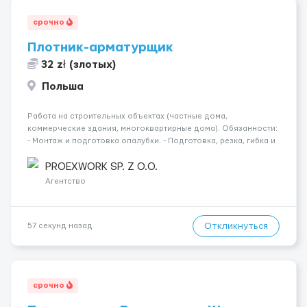
срочно
Плотник-арматурщик
32 zł (злотых)
Польша
Работа на строительных объектах (частные дома,
коммерческие здания, многоквартирные дома). Обязанности:
- Монтаж и подготовка опалубки. - Подготовка, резка, гибка и
монтаж арматуры согласно технической документации. -
Связка арматурных стержней. - Заливка бетона. - Демонтаж
PROEXWORK SP. Z O.O.
опалубки после за...
Агентство
Откликнуться
57 секунд назад
срочно