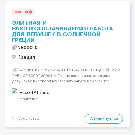
срочно
ЭЛИТНАЯ И
ВЫСОКООПЛАЧИВАЕМАЯ РАБОТА
ДЛЯ ДЕВУШЕК В СОЛНЕЧНОЙ
ГРЕЦИИ
25000 €
Греция
🇬🇷💎 ЭЛИТНОЕ ЭСКОРТ-АГЕНТСТВО В ГРЕЦИИ 💎🇬🇷 ТУР 15
ДНЕЙ ОТ 8000-10000€ 🔹 Приглашает привлекательных
девушек на высокооплачиваемую работу в солнечной
Греции! 🔹 Если ты любишь подарки, комфорт, внимание и
хорошие деньги 💶 — это предложение для тебя! 🔹
EscortAthena
Требования: ✔️ Возраст от ...
Агентство
Откликнуться
14 часов назад