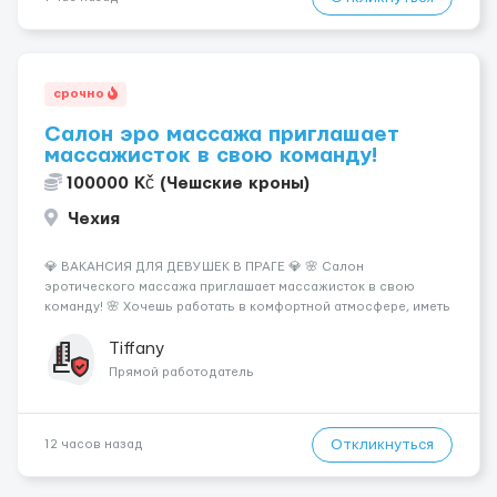
срочно
Салон эро массажа приглашает
массажисток в свою команду!
100000 Kč (Чешские кроны)
Чехия
💎 ВАКАНСИЯ ДЛЯ ДЕВУШЕК В ПРАГЕ 💎 🌸 Салон
эротического массажа приглашает массажисток в свою
команду! 🌸 Хочешь работать в комфортной атмосфере, иметь
высокий доход и самостоятельно выбирать удобный график?
Тогда мы ждём именно тебя! 💆‍♀️✨ 💰 ЧТО МЫ ПРЕДЛАГАЕМ: 🔥
Tiffany
Доход от 4 000 €...
Прямой работодатель
Откликнуться
12 часов назад