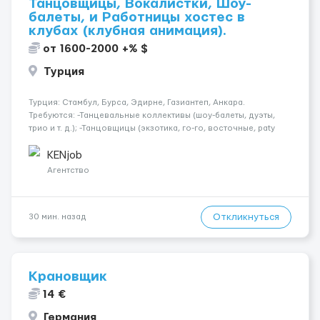
Танцовщицы, Вокалистки, Шоу-
балеты, и Работницы хостес в
клубах (клубная анимация).
от 1600-2000 +% $
Турция
Турция: Стамбул, Бурса, Эдирне, Газиантеп, Анкара.
Требуются: -Танцевальные коллективы (шоу-балеты, дуэты,
трио и т. д.); -Танцовщицы (экзотика, го-го, восточные, paty
girls, и т. д.); -Вокалистки (эстрадный репертуар на разных
языках); -Гимнастки; -Работницы хостесc в кл...
KENjob
Агентство
Откликнуться
30 мин. назад
Крановщик
14 €
Германия