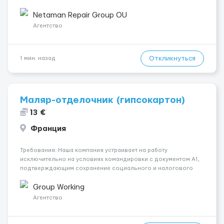
Обязанности: Выполнение полного спектра работ по
люковым закрытиям: замена уплотнительной резины ремонт
Netaman Repair Group OU
корпусных кон...
Агентство
Откликнуться
1 мин. назад
Маляр-отделочник (гипсокартон)
13 €
Франция
Требования: Наша компания устраивает на работу
исключительно на условиях командировки с документом A1,
подтверждающим сохранение социального и налогового
статуса в стране проживания во время работы в ЕС.Документ
A1 могут получить граждане стран с упрощенным доступом к
Group Working
рынку труда ЕС (Укра...
Агентство