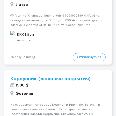
Литва
📦 Грузчик (Клайпеда, Sudmantai) +37063970889; 🕗 График:
понедельник–пятница, с 08:00 до 17:00 💼 Что нужно делать:
разгрузка и погрузка машин и контейнеров (вручную);
сортировка товара; поддержание порядка на складе;
выполнение других поручений заведующего складом. ✅
RBK Litva
Требования: ...
Агентство
Откликнуться
35 секунд назад
Корпусник (люковые закрытия)
1500 $
Эстония
На судоремонтном заводе Netaman в Таллинне, Эстония в
связи с увеличением объема работ открыта вакансия
(постоянная работа) «Корпусник (люковые закрытия)».