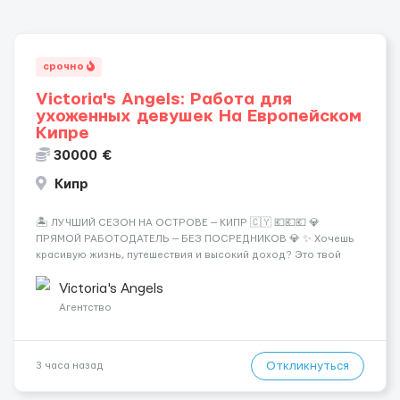
срочно
Victoria's Angels: Работа для
ухоженных девушек На Европейском
Кипре
30000 €
Кипр
🏝️ ЛУЧШИЙ СЕЗОН НА ОСТРОВЕ — КИПР 🇨🇾 💶💶💶 💎
ПРЯМОЙ РАБОТОДАТЕЛЬ — БЕЗ ПОСРЕДНИКОВ 💎 ✨ Хочешь
красивую жизнь, путешествия и высокий доход? Это твой
шанс изменить всё уже сейчас. 🔥 ПОЧЕМУ ИМЕННО МЫ: —
Опытная команда с годами практики — Стабильный поток
Victoria's Angels
клиентов (без ...
Агентство
Откликнуться
3 часа назад