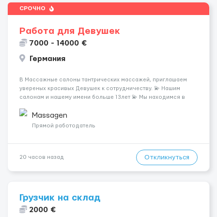
СРОЧНО
Работа для Девушек
7000 - 14000 €
Германия
В Массажные салоны тантрических массажей, приглашаем
увереных красивых Девушек к сотрудничеству. 💫 Нашим
салонам и нашему имени больше 13лет 💫 Мы находимся в
городе Берлин 💜Прямой работодатель 💙Большая
заработная плата 💚Мы гарантируем Наличие работы. Поток 💝
Massagen
incall / Out...
Прямой работодатель
Откликнуться
20 часов назад
Грузчик на склад
2000 €