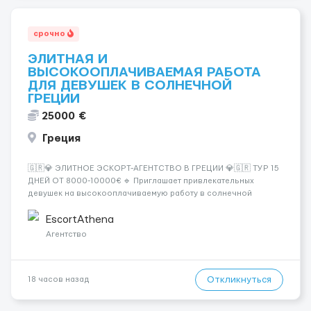
срочно
ЭЛИТНАЯ И
ВЫСОКООПЛАЧИВАЕМАЯ РАБОТА
ДЛЯ ДЕВУШЕК В СОЛНЕЧНОЙ
ГРЕЦИИ
25000 €
Греция
🇬🇷💎 ЭЛИТНОЕ ЭСКОРТ-АГЕНТСТВО В ГРЕЦИИ 💎🇬🇷 ТУР 15
ДНЕЙ ОТ 8000-10000€ 🔹 Приглашает привлекательных
девушек на высокооплачиваемую работу в солнечной
Греции! 🔹 Если ты любишь подарки, комфорт, внимание и
хорошие деньги 💶 — это предложение для тебя! 🔹
EscortAthena
Требования: ✔️ Возраст от ...
Агентство
Откликнуться
18 часов назад