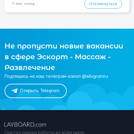
Откликнуться
11 мин. назад
Не пропусти новые вакансии
в сфере Эскорт - Массаж -
Развлечение
Подпишись на наш телеграм-канал @slivgramru
Открыть Telegram
Портал поиска работы во всем мире.