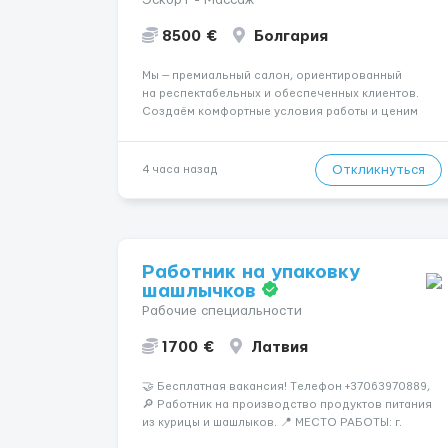
Эскорт - Массаж
8500 €
Болгария
Мы — премиальный салон, ориентированный
на респектабельных и обеспеченных клиентов.
Создаём комфортные условия работы и ценим
уважительное отношение к каждой сотруднице.
Что мы предлагаем: 💎 Высокий доход — от 2000 €
в неделю и выше 💎 Честная сис...
Откликнуться
4 часа назад
Работник на упаковку
шашлычков
Рабочие специальности
1700 €
Латвия
🤝 Бесплатная вакансия! Tелефон +37063970889,
🔎 Работник на производство продуктов питания
из курицы и шашлыков. 📍 МЕСТО РАБОТЫ: г.
Кеаданяй, Литва 📌 ТРЕБОВАНИЯ: - Женщины и