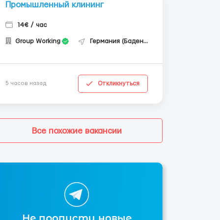
Промышленный клининг
14€ / час
Group Working
Германия (Баден-Вюртемберг)
Откликнуться
5 часов назад
Все похожие вакансии
Не пропусти новые