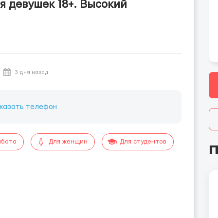
я девушек 18+. Высокий
3 дня назад
казать телефон
абота
Для женщин
Для студентов
П