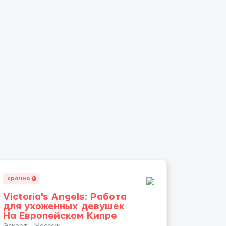
срочно
Victoria's Angels: Работа
для ухоженных девушек
На Европейском Кипре