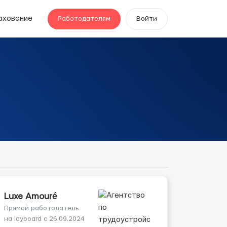
ахование
Работодателям
Войти
Luxe Amouré
Прямой работодатель
на layboard с 26.09.2024