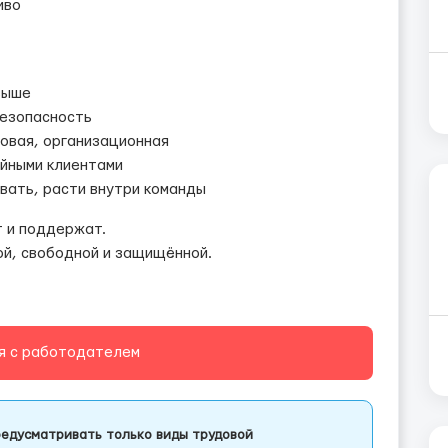
иво
выше
безопасность
товая, организационная
ойными клиентами
вать, расти внутри команды
т и поддержат.
ой, свободной и защищённой.
я с работодателем
едусматривать только виды трудовой