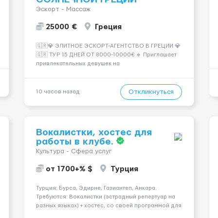
Эскорт - Массаж
25000 €
Греция
🇬🇷💎 ЭЛИТНОЕ ЭСКОРТ-АГЕНТСТВО В ГРЕЦИИ 💎
🇬🇷 ТУР 15 ДНЕЙ ОТ 8000-10000€ 🔹 Приглашает
привлекательных девушек на
высокооплачиваемую работу в солнечной Греции!
🔹 Если ты любишь подарки, комфорт, внимание и
хорошие деньги 💶 — это предложение для тебя! 🔹
Откликнуться
10 часов назад
Требования: ✔️ Возраст от ...
Вокалистки, хостес для
работы в клубе.
Культура - Сфера услуг
от 1700+% $
Турция
Турция: Бурса, Эдирне, Газиантеп, Анкара.
Требуются: Вокалистки (эстрадный репертуар на
разных языках) + хостеc, со своей программой для
работы в клубе. Рабочая виза. Контракт от четырех