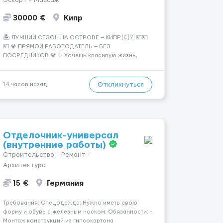
Эскорт - Массаж
30000 €
Кипр
🏝️ ЛУЧШИЙ СЕЗОН НА ОСТРОВЕ — КИПР 🇨🇾 💶💶
💶 💎 ПРЯМОЙ РАБОТОДАТЕЛЬ — БЕЗ
ПОСРЕДНИКОВ 💎 ✨ Хочешь красивую жизнь,
путешествия и высокий доход? Это твой шанс
изменить всё уже сейчас. 🔥 ПОЧЕМУ ИМЕННО МЫ:
— Опытная команда с годами практики —
Откликнуться
14 часов назад
Стабильный поток клиентов (без ...
Отделочник-универсал
(внутренние работы)
Строительство - Ремонт -
Архитектура
15 €
Германия
Требования: Спецодежда: Нужно иметь свою
форму и обувь с железным носком. Обязанности: -
Монтаж конструкций из гипсокартона