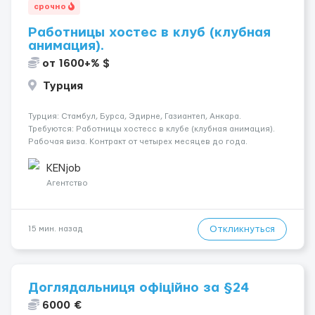
срочно
Работницы хостес в клуб (клубная
анимация).
от 1600+% $
Турция
Турция: Стамбул, Бурса, Эдирне, Газиантеп, Анкара.
Требуются: Работницы хостесc в клубе (клубная анимация).
Рабочая виза. Контракт от четырех месяцев до года.
Короткий контракт от одного до трех месяцев. Мед.
страховка. Высокая зарплата + %. Легально. Безопасно.
KENjob
*Коммуникабел...
Агентство
Откликнуться
15 мин. назад
Доглядальниця офіційно за §24
6000 €