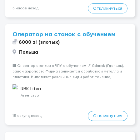
Откликнуться
5 часов назад
Оператор на станок с обучением
6000 zł (злотых)
Польша
🏢 Оператор станков с ЧПУ с обучением 📍 Gdańsk (Гданьск),
район аэропорта Фирма занимается обработкой металла и
пластика. Выполняет различные виды работ: точение,
фрезерование, сверление, нарезание резьбы, сварку,
шлифование и пескоструйную обработку. Работа на
RBK Litva
современных станках с ЧПУ. ...
Агентство
Откликнуться
15 секунд назад