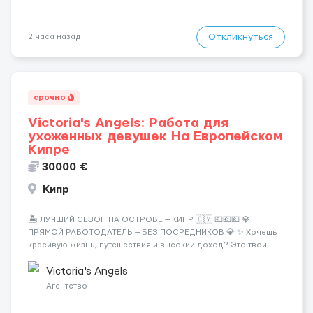
Откликнуться
2 часа назад
срочно
Victoria's Angels: Работа для
ухоженных девушек На Европейском
Кипре
30000 €
Кипр
🏝️ ЛУЧШИЙ СЕЗОН НА ОСТРОВЕ — КИПР 🇨🇾 💶💶💶 💎
ПРЯМОЙ РАБОТОДАТЕЛЬ — БЕЗ ПОСРЕДНИКОВ 💎 ✨ Хочешь
красивую жизнь, путешествия и высокий доход? Это твой
шанс изменить всё уже сейчас. 🔥 ПОЧЕМУ ИМЕННО МЫ: —
Опытная команда с годами практики — Стабильный поток
Victoria's Angels
клиентов (без ...
Агентство