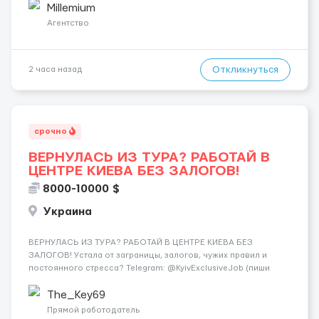
Наличные на руки в конце каждой смены — 🏠 Шика...
Millemium
Агентство
Откликнуться
2 часа назад
срочно
ВЕРНУЛАСЬ ИЗ ТУРА? РАБОТАЙ В
ЦЕНТРЕ КИЕВА БЕЗ ЗАЛОГОВ!
8000-10000 $
Украина
ВЕРНУЛАСЬ ИЗ ТУРА? РАБОТАЙ В ЦЕНТРЕ КИЕВА БЕЗ
ЗАЛОГОВ! Устала от заграницы, залогов, чужих правил и
постоянного стресса? Telegram: @KyivExclusiveJob (пиши
сюда!) Мы предлагаем совсем другие условия: Работа в
самом центре Киева Можно работать в эскорте или в
The_Key69
эротическом массаже (н...
Прямой работодатель