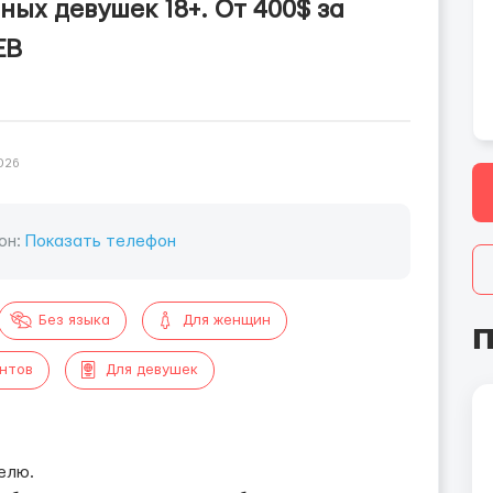
ых девушек 18+. От 400$ за
ЕВ
026
он:
Показать телефон
Без языка
Для женщин
П
ентов
Для девушек
елю.