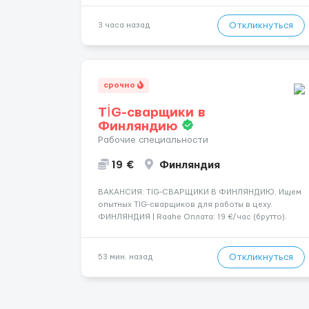
🔹 Если ты любишь подарки, комфорт, внимание и
хорошие деньги 💶 — это предложение для тебя! 🔹
Откликнуться
3 часа назад
Требования: ✔️ Возраст от ...
срочно
TİG-сварщики в
Финляндию
Рабочие специальности
19 €
Финляндия
​​ВАКАНСИЯ: TIG-СВАРЩИКИ В ФИНЛЯНДИЮ. Ищем
опытных TIG-сварщиков для работы в цеху.
ФИНЛЯНДИЯ | Raahe Оплата: 19 €/час (брутто).
График работы: — Около 58 часов в неделю
гарантированно. — Возможны дополнительные
переработки. Дата начала: — Как можно скорее....
Откликнуться
53 мин. назад