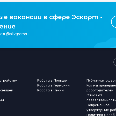
е вакансии в сфере Эскорт -
чение
ал @slivgramru
стройству
Работа в Польше
Публичная офер
Работа в Германии
Как мы проверяе
раницей
Работа в Чехии
работодателей
Отказ от
ий
ответственност
Современное
утверждение ра
Политика жалоб