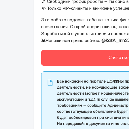
⏰ Свободный график работы — ты сама в
🫦 Только VIP-клиенты и внимание успеш
Эта работа подарит тебе не только фин
впечатления. Открой двери в жизнь, нап
Зарабатывай с удовольствием и наслажд
💓Напиши нам прямо сейчас:
@KatA_rrin2
Связатьс
Все вакансии на портале ДОЛЖНЫ пр
деятельности, не нарушающие закон
деятельности (запрет мошенничеств
эксплуатации и т.д.). В случае выяв
требованиям — сообщите Администра
соответствующее объявление будет 
будет заблокирован при систематич
Не передавайте документы и не опла