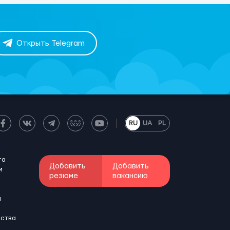
Открыть Telegram
RU
UA
PL
та
Добавить
Добавить
м
резюме
вакансию
и
бства