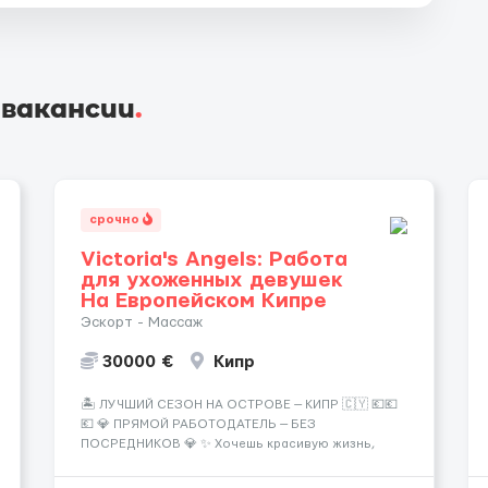
 вакансии
.
срочно
Victoria's Angels: Работа
для ухоженных девушек
На Европейском Кипре
Эскорт - Массаж
30000 €
Кипр
🏝️ ЛУЧШИЙ СЕЗОН НА ОСТРОВЕ — КИПР 🇨🇾 💶💶
💶 💎 ПРЯМОЙ РАБОТОДАТЕЛЬ — БЕЗ
ПОСРЕДНИКОВ 💎 ✨ Хочешь красивую жизнь,
путешествия и высокий доход? Это твой шанс
изменить всё уже сейчас. 🔥 ПОЧЕМУ ИМЕННО МЫ: