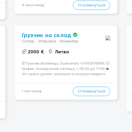
— Опытная команда с годами практики —
Откликнуться
4 часа назад
Стабильный поток клиентов (без ...
Грузчик на склад
Склад - Упаковка - Конвейер
2000 €
Литва
📦 Грузчик (Клайпеда, Sudmantai) +37063970889; 🕗
График: понедельник–пятница, с 08:00 до 17:00 💼
Что нужно делать: разгрузка и погрузка машин и
контейнеров (вручную); сортировка товара;
поддержание порядка на складе; выполнение
других поручений заведующего складом. ✅
Откликнуться
1 час назад
Требования: ...