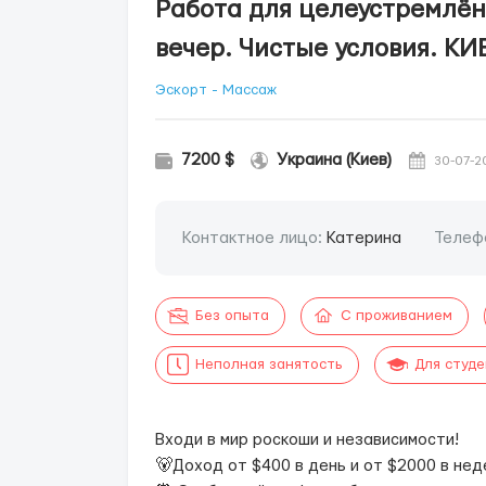
Работа для целеустремлённ
вечер. Чистые условия. КИ
Эскорт - Массаж
7200 $
Украина (Киев)
30-07-2
Контактное лицо:
Катерина
Телеф
Без опыта
С проживанием
Неполная занятость
Для студ
Входи в мир роскоши и независимости!
🐻Доход от $400 в день и от $2000 в нед