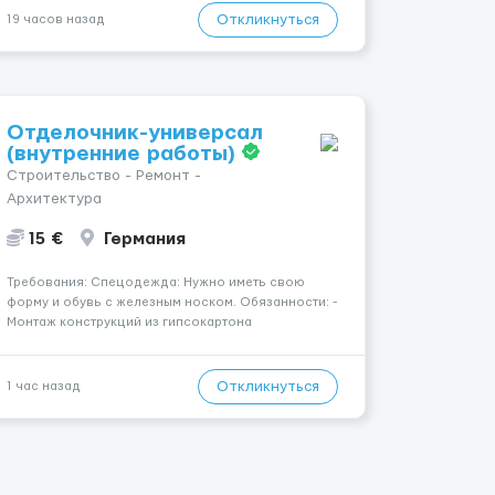
в неделю и выше 💎 Честная сис...
Откликнуться
19 часов назад
Отделочник-универсал
(внутренние работы)
Строительство - Ремонт -
Архитектура
15 €
Германия
Требования: Спецодежда: Нужно иметь свою
форму и обувь с железным носком. Обязанности: -
Монтаж конструкций из гипсокартона
(перегородки, потолки, облицовка стен); -
Подготовка поверхностей под отделку; -
Выполнение малярных работ (шпатлевка,
Откликнуться
1 час назад
грунтовка, покраска); - Штукатурные работы ...