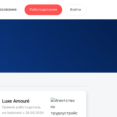
ахование
Работодателям
Войти
Luxe Amouré
Прямой работодатель
на layboard с 26.09.2024