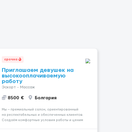
срочно
Приглашаем девушек на
высокооплачиваемую
работу
Эскорт - Массаж
8500 €
Болгария
Мы — премиальный салон, ориентированный
на респектабельных и обеспеченных клиентов.
Создаём комфортные условия работы и ценим
уважительное отношение к каждой сотруднице.
Что мы предлагаем: 💎 Высокий доход — от 2000 €