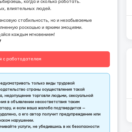
ыбираешь, когда и сколько работать.
ных, влиятельных людей.
ансовую стабильность, но и незабываемые
олненную роскошью и яркими эмоциями.
айся каждым мгновением!
7
я с работодателем
едусматривать только виды трудовой
одательство страны осуществления такой
а, недопущение торговли людьми, сексуальной
ления в объявлении несоответствия таким
тору, и если ваша жалоба подтвердится —
удалено, а его автор получит предупреждение или
еском нарушении.
чивайте услуги, не убедившись в их безопасности