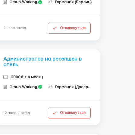
Group Working
Германия (Берлин)
Откликнуться
2 часа назад
Администратор на ресепшен в
отель
2000€ / в месяц
Group Working
Германия (Дрезден)
Откликнуться
12 часов назад