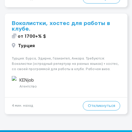
Вокалистки, хостес для работы в
клубе.
от 1700+% $
Турция
Турция: Бурса, Эдирне, Газиантеп, Анкара. Требуются:
Вокалистки (эстрадный репертуар на разных языках) + хостеc,
со своей программой для работы в клубе. Рабочая виза.
Контракт от четырех месяцев до года. Короткий контракт от
одного до трех месяцев. Мед. страховка. Высокая зарплат...
KENjob
Агентство
Откликнуться
4 мин. назад