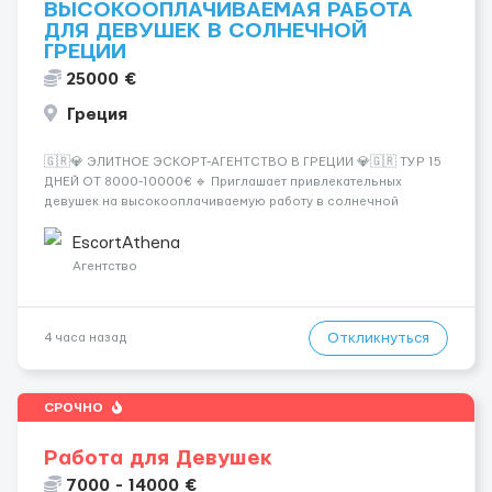
ВЫСОКООПЛАЧИВАЕМАЯ РАБОТА
ДЛЯ ДЕВУШЕК В СОЛНЕЧНОЙ
ГРЕЦИИ
25000 €
Греция
🇬🇷💎 ЭЛИТНОЕ ЭСКОРТ-АГЕНТСТВО В ГРЕЦИИ 💎🇬🇷 ТУР 15
ДНЕЙ ОТ 8000-10000€ 🔹 Приглашает привлекательных
девушек на высокооплачиваемую работу в солнечной
Греции! 🔹 Если ты любишь подарки, комфорт, внимание и
хорошие деньги 💶 — это предложение для тебя! 🔹
EscortAthena
Требования: ✔️ Возраст от ...
Агентство
Откликнуться
4 часа назад
СРОЧНО
Работа для Девушек
7000 - 14000 €