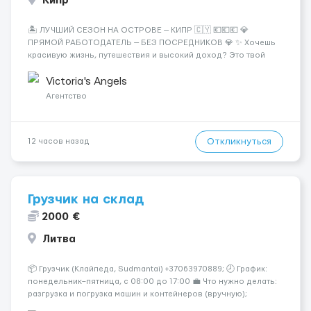
Кипр
🏝️ ЛУЧШИЙ СЕЗОН НА ОСТРОВЕ — КИПР 🇨🇾 💶💶💶 💎
ПРЯМОЙ РАБОТОДАТЕЛЬ — БЕЗ ПОСРЕДНИКОВ 💎 ✨ Хочешь
красивую жизнь, путешествия и высокий доход? Это твой
шанс изменить всё уже сейчас. 🔥 ПОЧЕМУ ИМЕННО МЫ: —
Опытная команда с годами практики — Стабильный поток
Victoria's Angels
клиентов (без ...
Агентство
Откликнуться
12 часов назад
Грузчик на склад
2000 €
Литва
📦 Грузчик (Клайпеда, Sudmantai) +37063970889; 🕗 График:
понедельник–пятница, с 08:00 до 17:00 💼 Что нужно делать:
разгрузка и погрузка машин и контейнеров (вручную);
сортировка товара; поддержание порядка на складе;