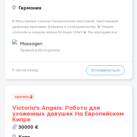
Германия
В Массажные салоны тантрических массажей, приглашаем
увереных красивых Девушек к сотрудничеству. 💫 Нашим
салонам и нашему имени больше 13лет 💫 Мы находимся в
городе Берлин 💜Прямой работодатель 💙Большая
заработная плата 💚Мы гарантируем Наличие работы. Поток 💝
Massagen
incall / Out...
Прямой работодатель
Откликнуться
5 часов назад
срочно
Victoria's Angels: Работа для
ухоженных девушек На Европейском
Кипре
30000 €