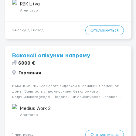
выполнение других поручений заведующего складом. ✅
RBK Litva
Требования: ...
Агентство
Откликнуться
24 секунды назад
Вакансії опікунки напряму
6000 €
Германия
ВАКАНСИЯ №2322 Работа сиделкой в Германии в семейном
доме Занятость с проживанием, без сложного
медицинского ухода. Подопечный ориентирован, спокоен,
проживает в частном доме. Необходима помощь в быту и
поддержка в повседневных делах. Обязанност...
Medius Work 2
Агентство
Откликнуться
1 мин. назад