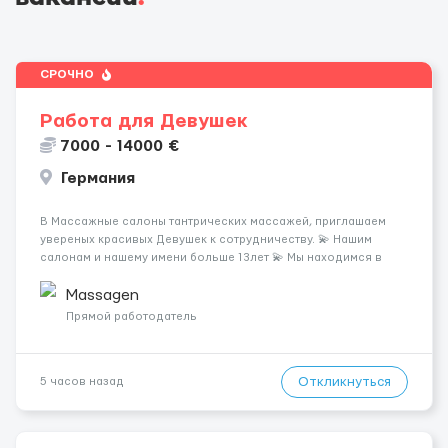
СРОЧНО
Работа для Девушек
7000 - 14000 €
Германия
В Массажные салоны тантрических массажей, приглашаем
увереных красивых Девушек к сотрудничеству. 💫 Нашим
салонам и нашему имени больше 13лет 💫 Мы находимся в
городе Берлин 💜Прямой работодатель 💙Большая
заработная плата 💚Мы гарантируем Наличие работы. Поток 💝
Massagen
incall / Out...
Прямой работодатель
Откликнуться
5 часов назад