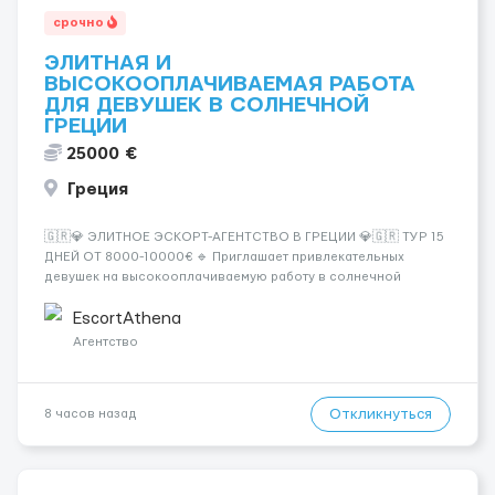
срочно
ЭЛИТНАЯ И
ВЫСОКООПЛАЧИВАЕМАЯ РАБОТА
ДЛЯ ДЕВУШЕК В СОЛНЕЧНОЙ
ГРЕЦИИ
25000 €
Греция
🇬🇷💎 ЭЛИТНОЕ ЭСКОРТ-АГЕНТСТВО В ГРЕЦИИ 💎🇬🇷 ТУР 15
ДНЕЙ ОТ 8000-10000€ 🔹 Приглашает привлекательных
девушек на высокооплачиваемую работу в солнечной
Греции! 🔹 Если ты любишь подарки, комфорт, внимание и
хорошие деньги 💶 — это предложение для тебя! 🔹
EscortAthena
Требования: ✔️ Возраст от ...
Агентство
Откликнуться
8 часов назад