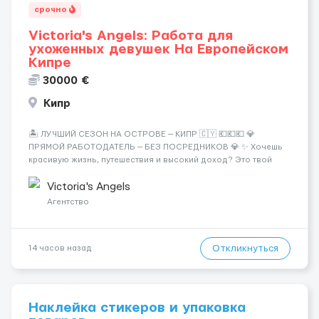
срочно
Victoria's Angels: Работа для
ухоженных девушек На Европейском
Кипре
30000 €
Кипр
🏝️ ЛУЧШИЙ СЕЗОН НА ОСТРОВЕ — КИПР 🇨🇾 💶💶💶 💎
ПРЯМОЙ РАБОТОДАТЕЛЬ — БЕЗ ПОСРЕДНИКОВ 💎 ✨ Хочешь
красивую жизнь, путешествия и высокий доход? Это твой
шанс изменить всё уже сейчас. 🔥 ПОЧЕМУ ИМЕННО МЫ: —
Опытная команда с годами практики — Стабильный поток
Victoria's Angels
клиентов (без ...
Агентство
Откликнуться
14 часов назад
Наклейка стикеров и упаковка