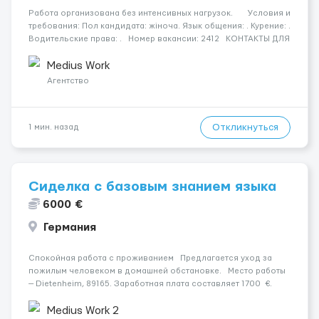
Работа организована без интенсивных нагрузок. Условия и
требования: Пол кандидата: жіноча. Язык общения: . Курение: .
Водительские права: . Номер вакансии: 2412 КОНТАКТЫ ДЛЯ
УТОЧНЕНИЯ УСЛОВИЙ Польша +48 459 567 591 Украина ...
Medius Work
Агентство
Откликнуться
1 мин. назад
Сиделка с базовым знанием языка
6000 €
Германия
Спокойная работа с проживанием Предлагается уход за
пожилым человеком в домашней обстановке. Место работы
— Dietenheim, 89165. Заработная плата составляет 1700 €.
Уход осуществляется за чоловіком. Мобильность пациента:
Мобільний. Психологическое...
Medius Work 2