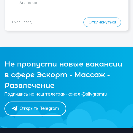
Агентство
Откликнуться
1 час назад
Не пропусти новые вакансии
в сфере Эскорт - Массаж -
Развлечение
Подпишись на наш телеграм-канал @slivgramru
Открыть Telegram