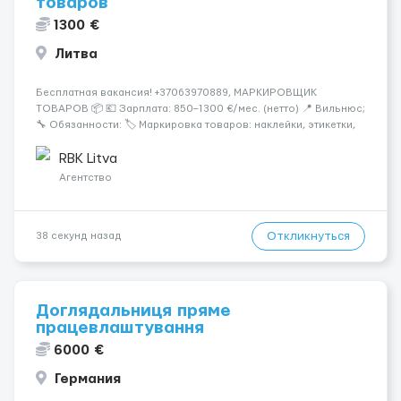
товаров
1300 €
Литва
Бесплатная вакансия! +37063970889, МАРКИРОВЩИК
ТОВАРОВ 📦 💶 Зарплата: 850–1300 €/мес. (нетто) 📍 Вильнюс;
🔧 Обязанности: 🏷️ Маркировка товаров: наклейки, этикетки,
бандероли 🍷 Продукция — алкоголь, напитки, продукты,
косметика и др. 👨‍🏫 Всему обучаем на месте — опы...
RBK Litva
Агентство
Откликнуться
38 секунд назад
Доглядальниця пряме
працевлаштування
6000 €
Германия