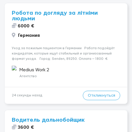
Робота по догляду за літніми
людьми
6000 €
Германия
Уход за пожилым пациентом в Германии Работа подойдёт
кандидатам, которые ищут стабильный и организованный
формат ухода. Город: Senden, 89250. Оплата — 1800 €.
Подопечный: за жінкою. Мобильность: Мобільний на візку
(потрібна допомога при переміщенні). ...
Medius Work 2
Агентство
Откликнуться
24 секунды назад
Водитель дальнобойщик
3600 €