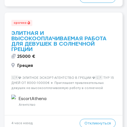
срочно
ЭЛИТНАЯ И
ВЫСОКООПЛАЧИВАЕМАЯ РАБОТА
ДЛЯ ДЕВУШЕК В СОЛНЕЧНОЙ
ГРЕЦИИ
25000 €
Греция
🇬🇷💎 ЭЛИТНОЕ ЭСКОРТ-АГЕНТСТВО В ГРЕЦИИ 💎🇬🇷 ТУР 15
ДНЕЙ ОТ 8000-10000€ 🔹 Приглашает привлекательных
девушек на высокооплачиваемую работу в солнечной
Греции! 🔹 Если ты любишь подарки, комфорт, внимание и
хорошие деньги 💶 — это предложение для тебя! 🔹
EscortAthena
Требования: ✔️ Возраст от ...
Агентство
Откликнуться
4 часа назад