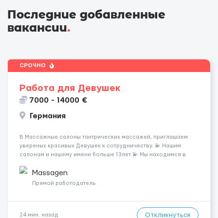
Последние добавленные
вакансии
.
СРОЧНО
Работа для Девушек
7000 - 14000 €
Германия
В Массажные салоны тантрических массажей, приглашаем
увереных красивых Девушек к сотрудничеству. 💫 Нашим
салонам и нашему имени больше 13лет 💫 Мы находимся в
городе Берлин 💜Прямой работодатель 💙Большая
заработная плата 💚Мы гарантируем Наличие работы. Поток 💝
Massagen
incall / Out...
Прямой работодатель
Откликнуться
24 мин. назад