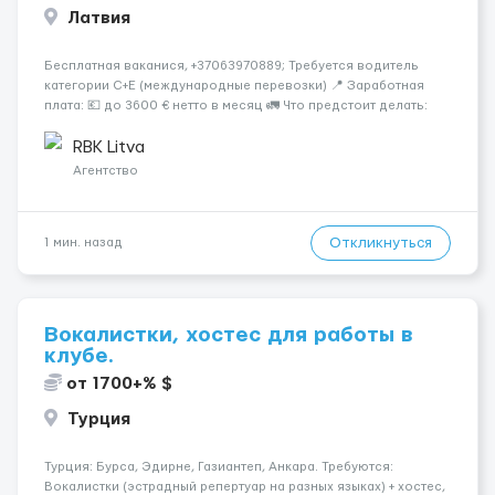
Латвия
Бесплатная ваканися, +37063970889; Требуется водитель
категории C+E (международные перевозки) 📍 Заработная
плата: 💶 до 3600 € нетто в месяц 🚛 Что предстоит делать:
Международные перевозки на тентах и рефрижераторах. В
среднем 400–500 км в день. Погр...
RBK Litva
Агентство
Откликнуться
1 мин. назад
Вокалистки, хостес для работы в
клубе.
от 1700+% $
Турция
Турция: Бурса, Эдирне, Газиантеп, Анкара. Требуются:
Вокалистки (эстрадный репертуар на разных языках) + хостеc,