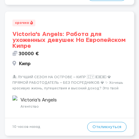
срочно
Victoria's Angels: Работа для
ухоженных девушек На Европейском
Кипре
30000 €
Кипр
🏝️ ЛУЧШИЙ СЕЗОН НА ОСТРОВЕ — КИПР 🇨🇾 💶💶💶 💎
ПРЯМОЙ РАБОТОДАТЕЛЬ — БЕЗ ПОСРЕДНИКОВ 💎 ✨ Хочешь
красивую жизнь, путешествия и высокий доход? Это твой
шанс изменить всё уже сейчас. 🔥 ПОЧЕМУ ИМЕННО МЫ: —
Опытная команда с годами практики — Стабильный поток
Victoria's Angels
клиентов (без ...
Агентство
Откликнуться
10 часов назад