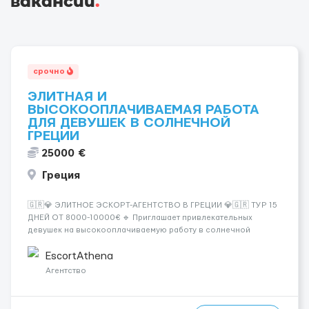
вакансии
.
срочно
ЭЛИТНАЯ И
ВЫСОКООПЛАЧИВАЕМАЯ РАБОТА
ДЛЯ ДЕВУШЕК В СОЛНЕЧНОЙ
ГРЕЦИИ
25000 €
Греция
🇬🇷💎 ЭЛИТНОЕ ЭСКОРТ-АГЕНТСТВО В ГРЕЦИИ 💎🇬🇷 ТУР 15
ДНЕЙ ОТ 8000-10000€ 🔹 Приглашает привлекательных
девушек на высокооплачиваемую работу в солнечной
Греции! 🔹 Если ты любишь подарки, комфорт, внимание и
хорошие деньги 💶 — это предложение для тебя! 🔹
EscortAthena
Требования: ✔️ Возраст от ...
Агентство