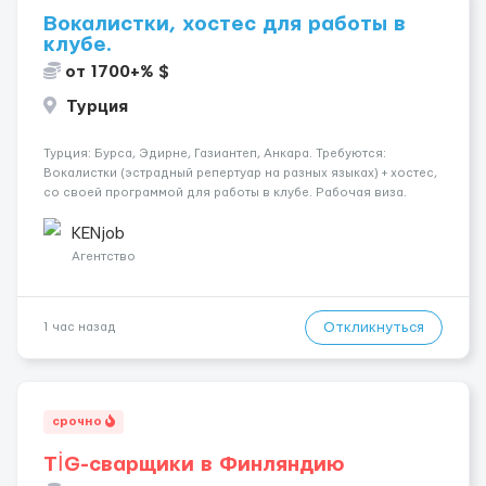
Вокалистки, хостес для работы в
клубе.
от 1700+% $
Турция
Турция: Бурса, Эдирне, Газиантеп, Анкара. Требуются:
Вокалистки (эстрадный репертуар на разных языках) + хостеc,
со своей программой для работы в клубе. Рабочая виза.
Контракт от четырех месяцев до года. Короткий контракт от
одного до трех месяцев. Мед. страховка. Высокая зарплат...
KENjob
Агентство
Откликнуться
1 час назад
срочно
TİG-сварщики в Финляндию