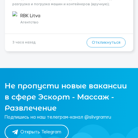
разгрузка и погрузка машин и контейнеров (вручную);
сортировка товара; поддержание порядка на складе;
выполнение других поручений заведующего складом. ✅
RBK Litva
Требования: ...
Агентство
Откликнуться
3 часа назад
Не пропусти новые вакансии
в сфере Эскорт - Массаж -
Развлечение
Подпишись на наш телеграм-канал @slivgramru
Открыть Telegram