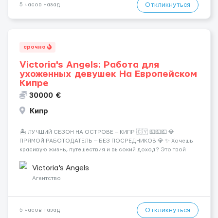
Откликнуться
5 часов назад
срочно
Victoria's Angels: Работа для
ухоженных девушек На Европейском
Кипре
30000 €
Кипр
🏝️ ЛУЧШИЙ СЕЗОН НА ОСТРОВЕ — КИПР 🇨🇾 💶💶💶 💎
ПРЯМОЙ РАБОТОДАТЕЛЬ — БЕЗ ПОСРЕДНИКОВ 💎 ✨ Хочешь
красивую жизнь, путешествия и высокий доход? Это твой
шанс изменить всё уже сейчас. 🔥 ПОЧЕМУ ИМЕННО МЫ: —
Опытная команда с годами практики — Стабильный поток
Victoria's Angels
клиентов (без ...
Агентство
Откликнуться
5 часов назад