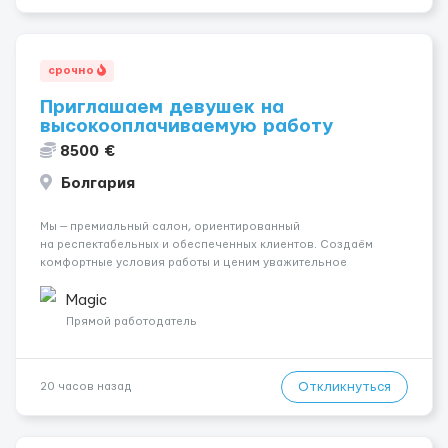
срочно
Приглашаем девушек на
высокооплачиваемую работу
8500 €
Болгария
Мы — премиальный салон, ориентированный
на респектабельных и обеспеченных клиентов. Создаём
комфортные условия работы и ценим уважительное
отношение к каждой сотруднице. Что мы предлагаем:
💎 Высокий доход — от 2000 € в неделю и выше 💎 Честная
Magic
сис...
Прямой работодатель
Откликнуться
20 часов назад