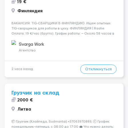
19 €
Финляндия
​​ВАКАНСИЯ: TIG-СВАРЩИКИ В ФИНЛЯНДИЮ. Ищем опытных
TIG-сварщиков для работы в цеху. ФИНЛЯНДИЯ | Raahe
Оплата: 19 €/час (брутто). График работы: — Около 58 часов в
неделю гарантированно. — Возможны дополнительные
переработки. Дата начала: — Как можно скорее....
Svarga Work
Агентство
Откликнуться
2 часа назад
Грузчик на склад
2000 €
Литва
📦 Грузчик (Клайпеда, Sudmantai) +37063970889; 🕗 График:
понедельник–пятница, с 08:00 до 17:00 💼 Что нужно делать: