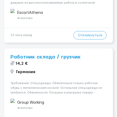
девушек на высокооплачиваемую работу в солнечной
Греции! 🔹 Если ты любишь подарки, комфорт, внимание и
хорошие деньги 💶 — это предложение для тебя! 🔹
EscortAthena
Требования: ✔️ Возраст от ...
Агентство
Откликнуться
23 часа назад
Работник склада / грузчик
14,2 €
Германия
Требования: Спецодежда: Обязательна только рабочая
обувь с металлическим носком. Остальная спецодежда не
требуется. Обязанности: Погрузка и разгрузка товара: -
комплектация заказов; - работа с коробками и паллетами; -
общие складские операции. Товары и габариты разные. В
Group Working
среднем 10...
Агентство