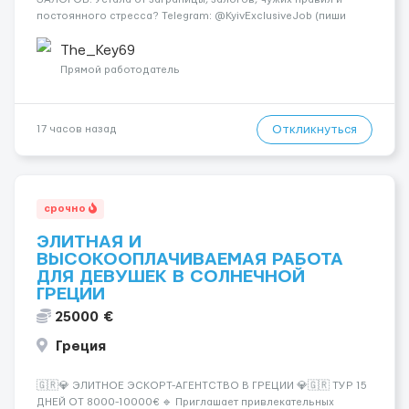
постоянного стресса? Telegram: @KyivExclusiveJob (пиши
сюда!) Мы предлагаем совсем другие условия: Работа в
самом центре Киева Можно работать в эскорте или в
The_Key69
эротическом массаже (н...
Прямой работодатель
Откликнуться
17 часов назад
срочно
ЭЛИТНАЯ И
ВЫСОКООПЛАЧИВАЕМАЯ РАБОТА
ДЛЯ ДЕВУШЕК В СОЛНЕЧНОЙ
ГРЕЦИИ
25000 €
Греция
🇬🇷💎 ЭЛИТНОЕ ЭСКОРТ-АГЕНТСТВО В ГРЕЦИИ 💎🇬🇷 ТУР 15
ДНЕЙ ОТ 8000-10000€ 🔹 Приглашает привлекательных