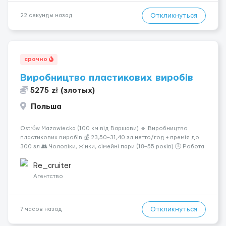
Откликнуться
22 секунды назад
срочно
Виробництво пластикових виробів
5275 zł (злотых)
Польша
Ostrów Mazowiecka (100 км від Варшави) 🔹 Виробництво
пластикових виробів 💰 23,50–31,40 зл нетто/год + премія до
300 зл 👥 Чоловіки, жінки, сімейні пари (18–55 років) 🕒 Робота
у 2–3 зміни 🏠 Житло — 650 зл/міс. Компенсація за власне
житло — 400 зл. 📦 Обов...
Re_cruiter
Агентство
Откликнуться
7 часов назад