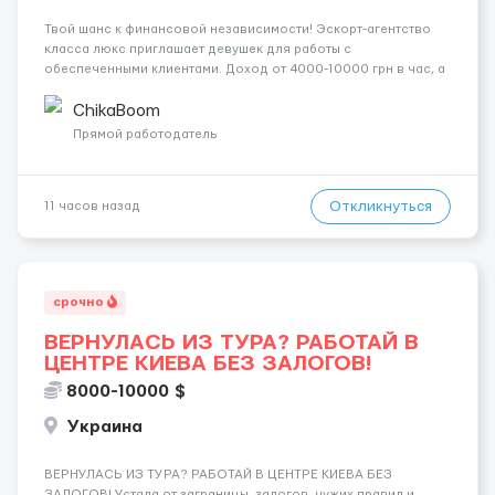
Твой шанс к финансовой независимости! Эскорт-агентство
класса люкс приглашает девушек для работы с
обеспеченными клиентами. Доход от 4000-10000 грн в час, а
за неделю — от 1500$. Ты сама выбираешь график, а чаевые
всегда остаются у тебя. Предоставляем хорошие
ChikaBoom
Апартаменты , безопасность и ...
Прямой работодатель
Откликнуться
11 часов назад
срочно
ВЕРНУЛАСЬ ИЗ ТУРА? РАБОТАЙ В
ЦЕНТРЕ КИЕВА БЕЗ ЗАЛОГОВ!
8000-10000 $
Украина
ВЕРНУЛАСЬ ИЗ ТУРА? РАБОТАЙ В ЦЕНТРЕ КИЕВА БЕЗ
ЗАЛОГОВ! Устала от заграницы, залогов, чужих правил и