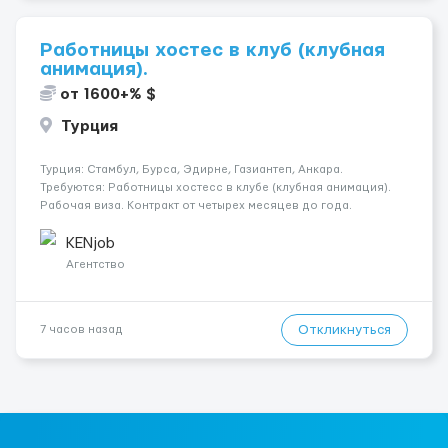
Работницы хостес в клуб (клубная
анимация).
от 1600+% $
Турция
Турция: Стамбул, Бурса, Эдирне, Газиантеп, Анкара.
Требуются: Работницы хостесc в клубе (клубная анимация).
Рабочая виза. Контракт от четырех месяцев до года.
Короткий контракт от одного до трех месяцев. Мед.
страховка. Высокая зарплата + %. Легально. Безопасно.
KENjob
*Коммуникабел...
Агентство
Откликнуться
7 часов назад