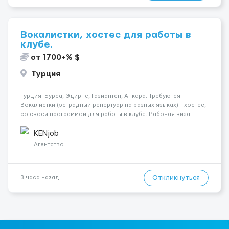
Вокалистки, хостес для работы в
клубе.
от 1700+% $
Турция
Турция: Бурса, Эдирне, Газиантеп, Анкара. Требуются:
Вокалистки (эстрадный репертуар на разных языках) + хостеc,
со своей программой для работы в клубе. Рабочая виза.
Контракт от четырех месяцев до года. Короткий контракт от
одного до трех месяцев. Мед. страховка. Высокая зарплат...
KENjob
Агентство
Откликнуться
3 часа назад