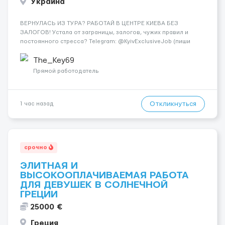
Украина
ВЕРНУЛАСЬ ИЗ ТУРА? РАБОТАЙ В ЦЕНТРЕ КИЕВА БЕЗ
ЗАЛОГОВ! Устала от заграницы, залогов, чужих правил и
постоянного стресса? Telegram: @KyivExclusiveJob (пиши
сюда!) Мы предлагаем совсем другие условия: Работа в
самом центре Киева Можно работать в эскорте или в
The_Key69
эротическом массаже (н...
Прямой работодатель
Откликнуться
1 час назад
срочно
ЭЛИТНАЯ И
ВЫСОКООПЛАЧИВАЕМАЯ РАБОТА
ДЛЯ ДЕВУШЕК В СОЛНЕЧНОЙ
ГРЕЦИИ
25000 €
Греция