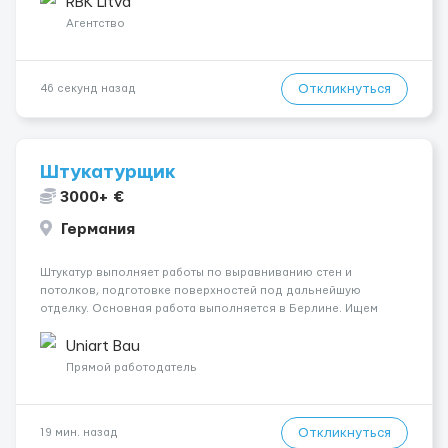
рефрижераторах. В среднем 400–500 км в день. Погрузки и
RBK Litva
разгрузки...
Агентство
Откликнуться
46 секунд назад
Штукатурщик
3000+ €
Германия
Штукатур выполняет работы по выравниванию стен и
потолков, подготовке поверхностей под дальнейшую
отделку. Основная работа выполняется в Берлине. Ищем
профессионалов на месте, приглашения делаем только для
специалистов с подтверждённым опытом и портфолио.
Uniart Bau
Обязанности Подготовка оснований ...
Прямой работодатель
Откликнуться
19 мин. назад