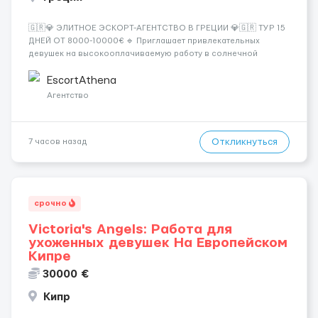
🇬🇷💎 ЭЛИТНОЕ ЭСКОРТ-АГЕНТСТВО В ГРЕЦИИ 💎🇬🇷 ТУР 15
ДНЕЙ ОТ 8000-10000€ 🔹 Приглашает привлекательных
девушек на высокооплачиваемую работу в солнечной
Греции! 🔹 Если ты любишь подарки, комфорт, внимание и
хорошие деньги 💶 — это предложение для тебя! 🔹
EscortAthena
Требования: ✔️ Возраст от ...
Агентство
Откликнуться
7 часов назад
срочно
Victoria's Angels: Работа для
ухоженных девушек На Европейском
Кипре
30000 €
Кипр