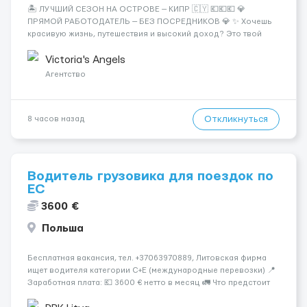
🏝️ ЛУЧШИЙ СЕЗОН НА ОСТРОВЕ — КИПР 🇨🇾 💶💶💶 💎
ПРЯМОЙ РАБОТОДАТЕЛЬ — БЕЗ ПОСРЕДНИКОВ 💎 ✨ Хочешь
красивую жизнь, путешествия и высокий доход? Это твой
шанс изменить всё уже сейчас. 🔥 ПОЧЕМУ ИМЕННО МЫ: —
Опытная команда с годами практики — Стабильный поток
Victoria's Angels
клиентов (без ...
Агентство
Откликнуться
8 часов назад
Водитель грузовика для поездок по
ЕС
3600 €
Польша
Бесплатная вакансия, тел. +37063970889, Литовская фирма
ищет водителя категории C+E (международные перевозки) 📍
Заработная плата: 💶 3600 € нетто в месяц 🚛 Что предстоит
делать: Международные перевозки на тентах и