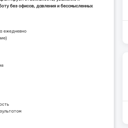
боту без офисов, давления и бессмысленных
та ежедневно
ие)
ия
ость
езультатом