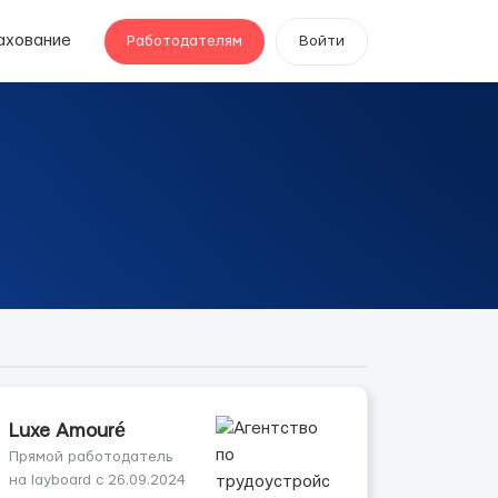
ахование
Работодателям
Войти
Luxe Amouré
Прямой работодатель
на layboard с 26.09.2024