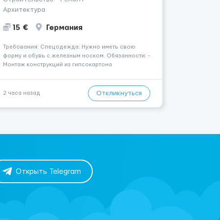
Архитектура
15 €
Германия
Требования: Спецодежда: Нужно иметь свою
форму и обувь с железным носком. Обязанности: -
Монтаж конструкций из гипсокартона
(перегородки, потолки, облицовка стен); -
Подготовка поверхностей под отделку; -
Выполнение малярных работ (шпатлевка,
Откликнуться
2 часа назад
грунтовка, покраска); - Штукатурные работы ...
Открыть Telegram