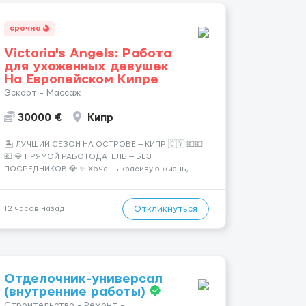
срочно
Victoria's Angels: Работа
для ухоженных девушек
На Европейском Кипре
Эскорт - Массаж
30000 €
Кипр
🏝️ ЛУЧШИЙ СЕЗОН НА ОСТРОВЕ — КИПР 🇨🇾 💶💶
💶 💎 ПРЯМОЙ РАБОТОДАТЕЛЬ — БЕЗ
ПОСРЕДНИКОВ 💎 ✨ Хочешь красивую жизнь,
путешествия и высокий доход? Это твой шанс
изменить всё уже сейчас. 🔥 ПОЧЕМУ ИМЕННО МЫ:
— Опытная команда с годами практики —
Откликнуться
12 часов назад
Стабильный поток клиентов (без ...
Отделочник-универсал
(внутренние работы)
Строительство - Ремонт -