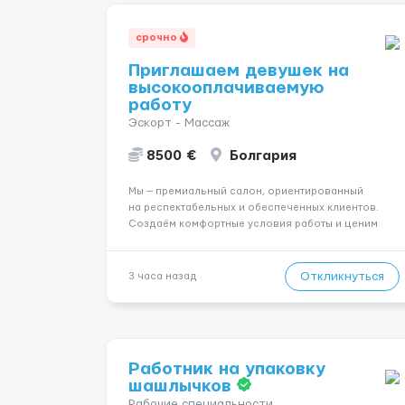
срочно
Приглашаем девушек на
высокооплачиваемую
работу
Эскорт - Массаж
8500 €
Болгария
Мы — премиальный салон, ориентированный
на респектабельных и обеспеченных клиентов.
Создаём комфортные условия работы и ценим
уважительное отношение к каждой сотруднице.
Что мы предлагаем: 💎 Высокий доход — от 2000 €
в неделю и выше 💎 Честная сис...
Откликнуться
3 часа назад
Работник на упаковку
шашлычков
Рабочие специальности