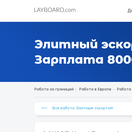
Д
Элитный эско
Зарплата 8000
Работа за границей
Работа в Европе
Работа
⟵ Вся работа Элитным эскортом