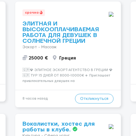
срочно
ЭЛИТНАЯ И
ВЫСОКООПЛАЧИВАЕМАЯ
РАБОТА ДЛЯ ДЕВУШЕК В
СОЛНЕЧНОЙ ГРЕЦИИ
Эскорт - Массаж
25000 €
Греция
🇬🇷💎 ЭЛИТНОЕ ЭСКОРТ-АГЕНТСТВО В ГРЕЦИИ 💎
🇬🇷 ТУР 15 ДНЕЙ ОТ 8000-10000€ 🔹 Приглашает
привлекательных девушек на
высокооплачиваемую работу в солнечной Греции!
🔹 Если ты любишь подарки, комфорт, внимание и
хорошие деньги 💶 — это предложение для тебя! 🔹
Откликнуться
8 часов назад
Требования: ✔️ Возраст от ...
Вокалистки, хостес для
работы в клубе.
Культура - Сфера услуг