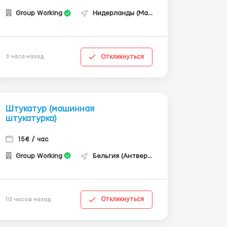
Group Working
Нидерланды (Маастрихт)
Откликнуться
3 часа назад
Штукатур (машинная
штукатурка)
15€ / час
Group Working
Бельгия (Антверпен)
Откликнуться
10 часов назад