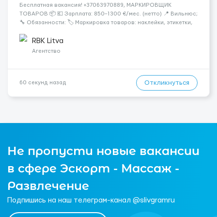
Бесплатная вакансия! +37063970889, МАРКИРОВЩИК
ТОВАРОВ 📦 💶 Зарплата: 850–1300 €/мес. (нетто) 📍 Вильнюс;
🔧 Обязанности: 🏷️ Маркировка товаров: наклейки, этикетки,
бандероли 🍷 Продукция — алкоголь, напитки, продукты,
косметика и др. 👨‍🏫 Всему обучаем на месте — опы...
RBK Litva
Агентство
Откликнуться
60 секунд назад
Не пропусти новые вакансии
в сфере Эскорт - Массаж -
Развлечение
Подпишись на наш телеграм-канал @slivgramru