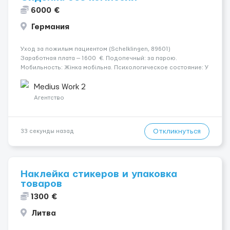
6000 €
Германия
Уход за пожилым пациентом (Schelklingen, 89601)
Заработная плата — 1600 €. Подопечный: за парою.
Мобильность: Жінка мобільна. Психологическое состояние: У
жінки початкова середня стадія деменції. Ночной режим:
Жінка іноді прокидається, не щодня. Ус...
Medius Work 2
Агентство
Откликнуться
33 секунды назад
Наклейка стикеров и упаковка
товаров
1300 €
Литва