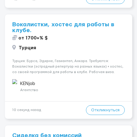
Вокалистки, хостес для работы в
клубе.
от 1700+% $
Турция
Турция: Бурса, Эдирне, Газиантеп, Анкара. Требуются:
Вокалистки (эстрадный репертуар на разных языках) + хостеc,
со своей программой для работы в клубе. Рабочая виза.
Контракт от четырех месяцев до года. Короткий контракт от
одного до трех месяцев. Мед. страховка. Высокая зарплат...
KENjob
Агентство
Откликнуться
10 секунд назад
Сиделка без комиссий