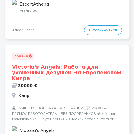
хорошие деньги 💶 — это предложение для тебя! 🔹
EscortAthena
Требования: ✔️ Возраст от ...
Агентство
Откликнуться
3 часа назад
срочно
Victoria's Angels: Работа для
ухоженных девушек На Европейском
Кипре
30000 €
Кипр
🏝️ ЛУЧШИЙ СЕЗОН НА ОСТРОВЕ — КИПР 🇨🇾 💶💶💶 💎
ПРЯМОЙ РАБОТОДАТЕЛЬ — БЕЗ ПОСРЕДНИКОВ 💎 ✨ Хочешь
красивую жизнь, путешествия и высокий доход? Это твой
шанс изменить всё уже сейчас. 🔥 ПОЧЕМУ ИМЕННО МЫ: —
Опытная команда с годами практики — Стабильный поток
Victoria's Angels