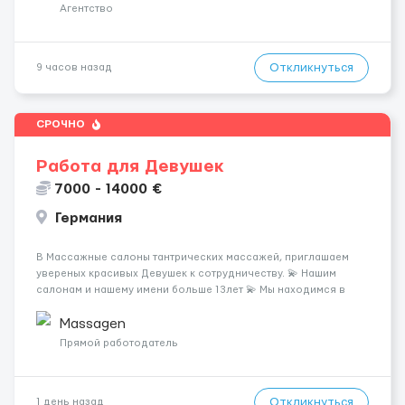
клиентов (без ...
Агентство
Откликнуться
9 часов назад
СРОЧНО
Работа для Девушек
7000 - 14000 €
Германия
В Массажные салоны тантрических массажей, приглашаем
увереных красивых Девушек к сотрудничеству. 💫 Нашим
салонам и нашему имени больше 13лет 💫 Мы находимся в
городе Берлин 💜Прямой работодатель 💙Большая
заработная плата 💚Мы гарантируем Наличие работы. Поток 💝
Massagen
incall / Out...
Прямой работодатель
Откликнуться
1 день назад