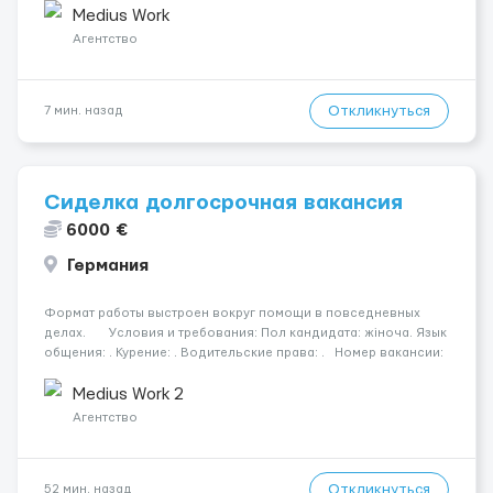
деменції. Ночной уход: ...
Medius Work
Агентство
Откликнуться
7 мин. назад
Сиделка долгосрочная вакансия
6000 €
Германия
Формат работы выстроен вокруг помощи в повседневных
делах. Условия и требования: Пол кандидата: жіноча. Язык
общения: . Курение: . Водительские права: . Номер вакансии:
2384 КОНТАКТЫ ДЛЯ УТОЧНЕНИЯ УСЛОВИЙ Польша +48 459
567 59...
Medius Work 2
Агентство
Откликнуться
52 мин. назад