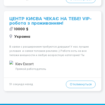
ЦЕНТР КИЄВА ЧЕКАЄ НА ТЕБЕ! VIP-
робота з проживанням!
10000 $
Украина
В связи с расширением требуются девушки! У нас лучшие
условия и самая топовая реклама ;) Работа есть на все
типажи внешности и любую возрастную категорию! Ты
подходишь нам, если: Тебе от 18 до 45 лет У тебя
ухоженная, приятная внешност...
Kiev Escort
Прямой работодатель
Откликнуться
51 секунда назад