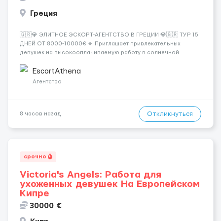
Греция
🇬🇷💎 ЭЛИТНОЕ ЭСКОРТ-АГЕНТСТВО В ГРЕЦИИ 💎🇬🇷 ТУР 15
ДНЕЙ ОТ 8000-10000€ 🔹 Приглашает привлекательных
девушек на высокооплачиваемую работу в солнечной
Греции! 🔹 Если ты любишь подарки, комфорт, внимание и
хорошие деньги 💶 — это предложение для тебя! 🔹
EscortAthena
Требования: ✔️ Возраст от ...
Агентство
Откликнуться
8 часов назад
срочно
Victoria's Angels: Работа для
ухоженных девушек На Европейском
Кипре
30000 €