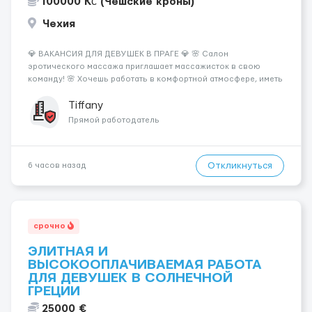
100000 Kč (Чешские кроны)
Чехия
💎 ВАКАНСИЯ ДЛЯ ДЕВУШЕК В ПРАГЕ 💎 🌸 Салон
эротического массажа приглашает массажисток в свою
команду! 🌸 Хочешь работать в комфортной атмосфере, иметь
высокий доход и самостоятельно выбирать удобный график?
Тогда мы ждём именно тебя! 💆‍♀️✨ 💰 ЧТО МЫ ПРЕДЛАГАЕМ: 🔥
Tiffany
Доход от 4 000 €...
Прямой работодатель
Откликнуться
6 часов назад
срочно
ЭЛИТНАЯ И
ВЫСОКООПЛАЧИВАЕМАЯ РАБОТА
ДЛЯ ДЕВУШЕК В СОЛНЕЧНОЙ
ГРЕЦИИ
25000 €