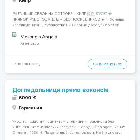
Кипр
🏝️ ЛУЧШИЙ СЕЗОН НА ОСТРОВЕ — КИПР 🇨🇾 💶💶💶 💎
ПРЯМОЙ РАБОТОДАТЕЛЬ — БЕЗ ПОСРЕДНИКОВ 💎 ✨ Хочешь
красивую жизнь, путешествия и высокий доход? Это твой
шанс изменить всё уже сейчас. 🔥 ПОЧЕМУ ИМЕННО МЫ: —
Опытная команда с годами практики — Стабильный поток
Victoria's Angels
клиентов (без ...
Агентство
Откликнуться
17 часов назад
Доглядальниця пряма вакансія
6000 €
Германия
Уход за пожилым пациентом в Германии Вакансия без
интенсивных физических нагрузок. Город: Göppingen , 73035.
Оплата — 1550 €. Подопечный: за чоловіком. Мобильность:
Мобільний. Психологическое состояние: Початкова стадія