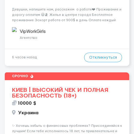
Девушки, напишите нам, расскажем о работе❤️ Проживание и
дорогу оплатим 😃🫂 Жилье в центре города Бесплатное
проживание Эскорт работа от 900$ в день Оплата каждый
день Гибкий график под твой ритм Заработаешь большие
деньги очень быстро. Наши контакты: • Wh...
VipWorkGirls
Агентство
Откликнуться
6 часов назад
СРОЧНО
КИЕВ | ВЫСОКИЙ ЧЕК И ПОЛНАЯ
БЕЗОПАСНОСТЬ (18+)
10000 $
Украина
✨ Хочешь забыть о финансовых проблемах? Присоединяйся к
лучшим! Если тебе исполнилось 18 лет, ты привлекательна и