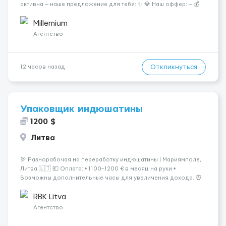
активна — наше предложение для тебя: ✨ 💎 Наш оффер: — 💰
Гарантированные 50/50 с ежедневной выплатой — 💵
Наличные на руки в конце каждой смены — 🏠 Шика...
Millemium
Агентство
Откликнуться
12 часов назад
Упаковщик индюшатины
1200 $
Литва
🦃 Разнорабочая на переработку индюшатины | Мариямполе,
Литва 🇱🇹 💶 Оплата: • 1100–1200 € в месяц на руки •
Возможны дополнительные часы для увеличения дохода. ⏰
График работы: • 200–240 часов в месяц • Работа в 2 смены: —
с 06:00 (иногда с 07:00...
RBK Litva
Агентство