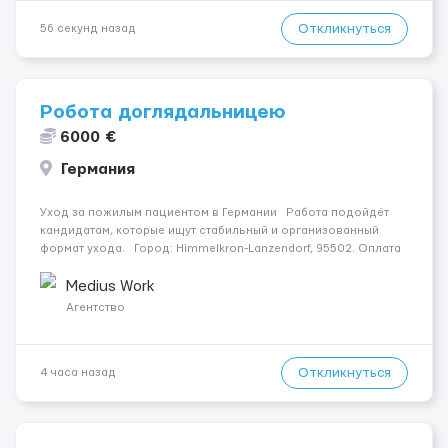
Откликнуться
56 секунд назад
Робота доглядальницею
6000 €
Германия
Уход за пожилым пациентом в Германии Работа подойдёт
кандидатам, которые ищут стабильный и организованный
формат ухода. Город: Himmelkron-Lanzendorf, 95502. Оплата
— 1800 €. Подопечный: за жінкою. Мобильность: Мобільний на
візку (потрібна допомога при пе...
Medius Work
Агентство
Откликнуться
4 часа назад