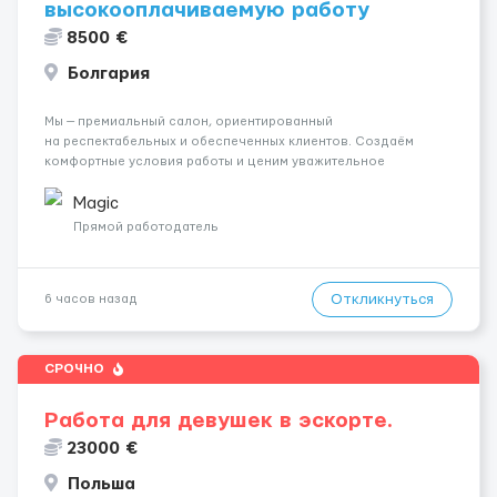
высокооплачиваемую работу
8500 €
Болгария
Мы — премиальный салон, ориентированный
на респектабельных и обеспеченных клиентов. Создаём
комфортные условия работы и ценим уважительное
отношение к каждой сотруднице. Что мы предлагаем:
💎 Высокий доход — от 2000 € в неделю и выше 💎 Честная
Magic
сис...
Прямой работодатель
Откликнуться
6 часов назад
СРОЧНО
Работа для девушек в эскорте.
23000 €
Польша