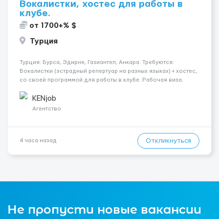
Вокалистки, хостес для работы в
клубе.
от 1700+% $
Турция
Турция: Бурса, Эдирне, Газиантеп, Анкара. Требуются:
Вокалистки (эстрадный репертуар на разных языках) + хостеc,
со своей программой для работы в клубе. Рабочая виза.
Контракт от четырех месяцев до года. Короткий контракт от
одного до трех месяцев. Мед. страховка. Высокая зарплат...
KENjob
Агентство
Откликнуться
4 часа назад
Не пропусти новые вакансии