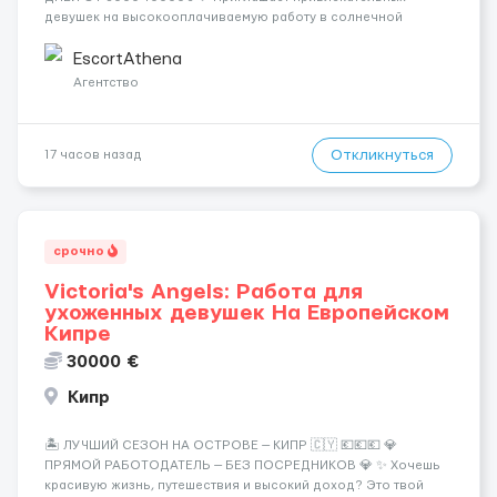
девушек на высокооплачиваемую работу в солнечной
Греции! 🔹 Если ты любишь подарки, комфорт, внимание и
хорошие деньги 💶 — это предложение для тебя! 🔹
EscortAthena
Требования: ✔️ Возраст от ...
Агентство
Откликнуться
17 часов назад
срочно
Victoria's Angels: Работа для
ухоженных девушек На Европейском
Кипре
30000 €
Кипр
🏝️ ЛУЧШИЙ СЕЗОН НА ОСТРОВЕ — КИПР 🇨🇾 💶💶💶 💎
ПРЯМОЙ РАБОТОДАТЕЛЬ — БЕЗ ПОСРЕДНИКОВ 💎 ✨ Хочешь
красивую жизнь, путешествия и высокий доход? Это твой