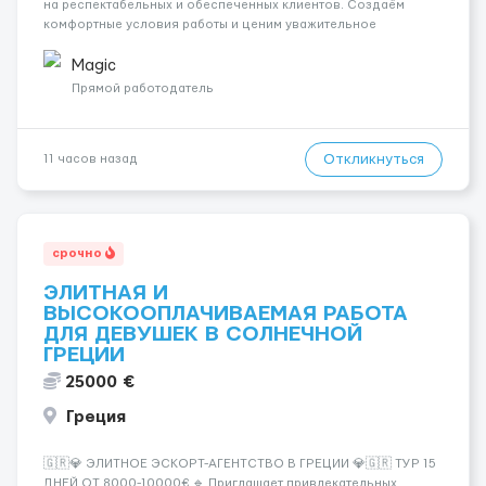
на респектабельных и обеспеченных клиентов. Создаём
комфортные условия работы и ценим уважительное
отношение к каждой сотруднице. Что мы предлагаем:
💎 Высокий доход — от 2000 € в неделю и выше 💎 Честная
Magic
сис...
Прямой работодатель
Откликнуться
11 часов назад
срочно
ЭЛИТНАЯ И
ВЫСОКООПЛАЧИВАЕМАЯ РАБОТА
ДЛЯ ДЕВУШЕК В СОЛНЕЧНОЙ
ГРЕЦИИ
25000 €
Греция
🇬🇷💎 ЭЛИТНОЕ ЭСКОРТ-АГЕНТСТВО В ГРЕЦИИ 💎🇬🇷 ТУР 15
ДНЕЙ ОТ 8000-10000€ 🔹 Приглашает привлекательных