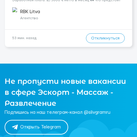
Заработная плата: 💶 3600 € нетто в месяц 🚛 Что предстоит
делать: Международные перевозки на тентах и
рефрижераторах. В среднем 400–500 км в день. Погрузки и
RBK Litva
разгрузки ...
Агентство
Откликнуться
53 мин. назад
Не пропусти новые вакансии
в сфере Эскорт - Массаж -
Развлечение
Подпишись на наш телеграм-канал @slivgramru
Открыть Telegram