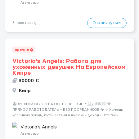
Требования: ✔️ Возраст от ...
Агентство
Откликнуться
3 часа назад
срочно
Victoria's Angels: Работа для
ухоженных девушек На Европейском
Кипре
30000 €
Кипр
🏝️ ЛУЧШИЙ СЕЗОН НА ОСТРОВЕ — КИПР 🇨🇾 💶💶💶 💎
ПРЯМОЙ РАБОТОДАТЕЛЬ — БЕЗ ПОСРЕДНИКОВ 💎 ✨ Хочешь
красивую жизнь, путешествия и высокий доход? Это твой
шанс изменить всё уже сейчас. 🔥 ПОЧЕМУ ИМЕННО МЫ: —
Опытная команда с годами практики — Стабильный поток
Victoria's Angels
клиентов (без ...
Агентство