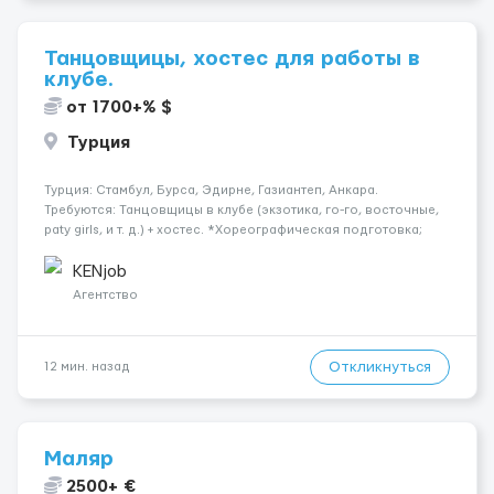
Танцовщицы, хостес для работы в
клубе.
от 1700+% $
Турция
Турция: Стамбул, Бурса, Эдирне, Газиантеп, Анкара.
Требуются: Танцовщицы в клубе (экзотика, го-го, восточные,
paty girls, и т. д.) + хостес. *Хореографическая подготовка;
*Коммуникабельность, умение общаться; *Наличие
загранпаспорта; Рабочая виза. Контракт от четырех месяцев
KENjob
до год...
Агентство
Откликнуться
12 мин. назад
Маляр
2500+ €