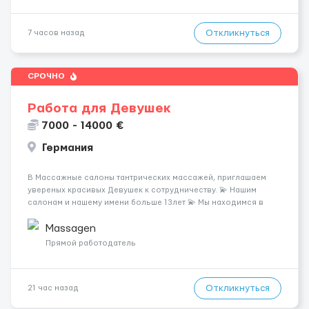
Откликнуться
7 часов назад
СРОЧНО
Работа для Девушек
7000 - 14000 €
Германия
В Массажные салоны тантрических массажей, приглашаем
увереных красивых Девушек к сотрудничеству. 💫 Нашим
салонам и нашему имени больше 13лет 💫 Мы находимся в
городе Берлин 💜Прямой работодатель 💙Большая
заработная плата 💚Мы гарантируем Наличие работы. Поток 💝
Massagen
incall / Out...
Прямой работодатель
Откликнуться
21 час назад