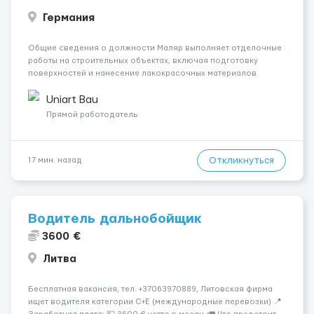
Германия
Общие сведения о должности Маляр выполняет отделочные
работы на строительных объектах, включая подготовку
поверхностей и нанесение лакокрасочных материалов.
Основная работа выполняется в Берлине. Ищем
профессионалов на месте, приглашения делаем только для
Uniart Bau
профессионалов с доказательным портф...
Прямой работодатель
Откликнуться
17 мин. назад
Водитель дальнобойщик
3600 €
Литва
Бесплатная вакансия, тел. +37063970889, Литовская фирма
ищет водителя категории C+E (международные перевозки) 📍