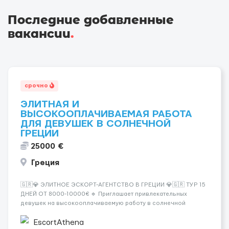
Последние добавленные
вакансии
.
срочно
ЭЛИТНАЯ И
ВЫСОКООПЛАЧИВАЕМАЯ РАБОТА
ДЛЯ ДЕВУШЕК В СОЛНЕЧНОЙ
ГРЕЦИИ
25000 €
Греция
🇬🇷💎 ЭЛИТНОЕ ЭСКОРТ-АГЕНТСТВО В ГРЕЦИИ 💎🇬🇷 ТУР 15
ДНЕЙ ОТ 8000-10000€ 🔹 Приглашает привлекательных
девушек на высокооплачиваемую работу в солнечной
Греции! 🔹 Если ты любишь подарки, комфорт, внимание и
хорошие деньги 💶 — это предложение для тебя! 🔹
EscortAthena