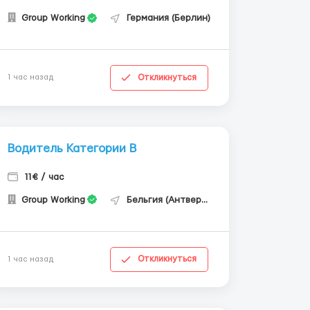
Group Working
Германия (Берлин)
Откликнуться
1 час назад
Водитель Категории В
11€ / час
Group Working
Бельгия (Антверпен)
Откликнуться
1 час назад