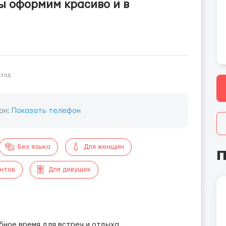
ы оформим красиво и в
азад
он:
Показать телефон
Без языка
Для женщин
П
ентов
Для девушек
!
бное время для встреч и отдыха.