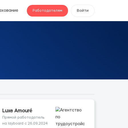
ахование
Работодателям
Войти
Luxe Amouré
Прямой работодатель
на layboard с 26.09.2024