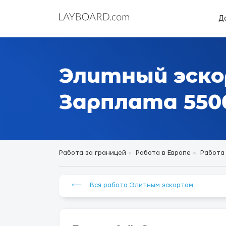
Д
Элитный эско
Зарплата 5500
Работа за границей
Работа в Европе
Работа
⟵ Вся работа Элитным эскортом