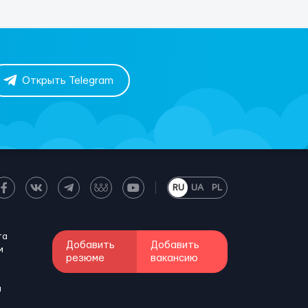
Открыть Telegram
RU
UA
PL
та
Добавить
Добавить
м
резюме
вакансию
и