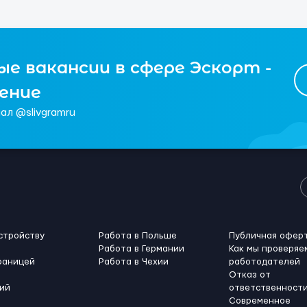
е вакансии в сфере Эскорт -
чение
ал @slivgramru
стройству
Работа в Польше
Публичная офер
Работа в Германии
Как мы проверяе
раницей
Работа в Чехии
работодателей
Отказ от
ий
ответственност
Современное