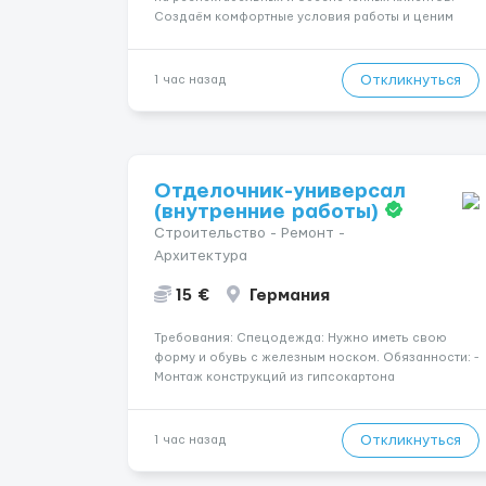
Создаём комфортные условия работы и ценим
уважительное отношение к каждой сотруднице.
Что мы предлагаем: 💎 Высокий доход — от 2000 €
в неделю и выше 💎 Честная сис...
Откликнуться
1 час назад
Отделочник-универсал
(внутренние работы)
Строительство - Ремонт -
Архитектура
15 €
Германия
Требования: Спецодежда: Нужно иметь свою
форму и обувь с железным носком. Обязанности: -
Монтаж конструкций из гипсокартона
(перегородки, потолки, облицовка стен); -
Подготовка поверхностей под отделку; -
Выполнение малярных работ (шпатлевка,
Откликнуться
1 час назад
грунтовка, покраска); - Штукатурные работы ...