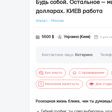
Будь собой. Остальное — м
долларах. КИЕВ работа
Эскорт - Массаж
5500 $
Украина (Киев)
3 дня н
Контактное лицо:
Катерина
Телеф
Без опыта
С проживанием
Неполная занятость
Для студ
Роскошная жизнь ближе, чем ты думаешь
Гибкий график: ты сама выбираешь удо