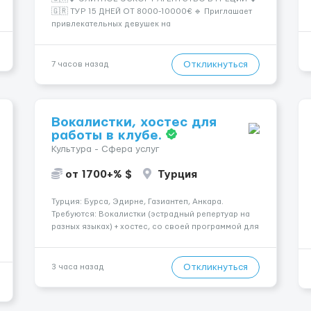
🇬🇷 ТУР 15 ДНЕЙ ОТ 8000-10000€ 🔹 Приглашает
привлекательных девушек на
высокооплачиваемую работу в солнечной Греции!
🔹 Если ты любишь подарки, комфорт, внимание и
хорошие деньги 💶 — это предложение для тебя! 🔹
Откликнуться
7 часов назад
Требования: ✔️ Возраст от ...
Вокалистки, хостес для
работы в клубе.
Культура - Сфера услуг
от 1700+% $
Турция
Турция: Бурса, Эдирне, Газиантеп, Анкара.
Требуются: Вокалистки (эстрадный репертуар на
разных языках) + хостеc, со своей программой для
работы в клубе. Рабочая виза. Контракт от четырех
месяцев до года. Короткий контракт от одного до
трех месяцев. Мед. страховка. Высокая зарплат...
Откликнуться
3 часа назад