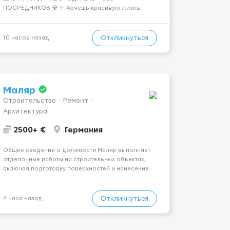
ПОСРЕДНИКОВ 💎 ✨ Хочешь красивую жизнь,
путешествия и высокий доход? Это твой шанс
изменить всё уже сейчас. 🔥 ПОЧЕМУ ИМЕННО МЫ:
— Опытная команда с годами практики —
Откликнуться
10 часов назад
Стабильный поток клиентов (без ...
Маляр
Строительство - Ремонт -
Архитектура
2500+ €
Германия
Общие сведения о должности Маляр выполняет
отделочные работы на строительных объектах,
включая подготовку поверхностей и нанесение
лакокрасочных материалов. Основная работа
выполняется в Берлине. Ищем профессионалов
на месте, приглашения делаем только для
Откликнуться
4 часа назад
профессионалов с доказательным портф...