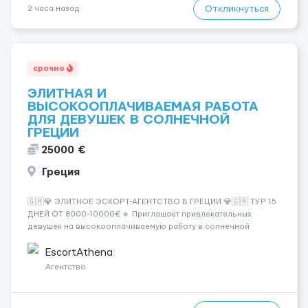
Откликнуться
2 часа назад
срочно
ЭЛИТНАЯ И
ВЫСОКООПЛАЧИВАЕМАЯ РАБОТА
ДЛЯ ДЕВУШЕК В СОЛНЕЧНОЙ
ГРЕЦИИ
25000 €
Греция
🇬🇷💎 ЭЛИТНОЕ ЭСКОРТ-АГЕНТСТВО В ГРЕЦИИ 💎🇬🇷 ТУР 15
ДНЕЙ ОТ 8000-10000€ 🔹 Приглашает привлекательных
девушек на высокооплачиваемую работу в солнечной
Греции! 🔹 Если ты любишь подарки, комфорт, внимание и
хорошие деньги 💶 — это предложение для тебя! 🔹
EscortAthena
Требования: ✔️ Возраст от ...
Агентство