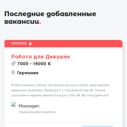
Последние добавленные
вакансии
.
СРОЧНО
Работа для Девушек
7000 - 14000 €
Германия
В Массажные салоны тантрических массажей, приглашаем
увереных красивых Девушек к сотрудничеству. 💫 Нашим
салонам и нашему имени больше 13лет 💫 Мы находимся в
городе Берлин 💜Прямой работодатель 💙Большая
заработная плата 💚Мы гарантируем Наличие работы. Поток 💝
Massagen
incall / Out...
Прямой работодатель