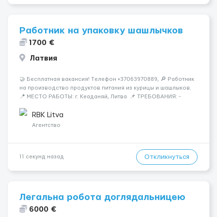
Работник на упаковку шашлычков
1700 €
Латвия
🤝 Бесплатная вакансия! Tелефон +37063970889, 🔎 Работник
на производство продуктов питания из курицы и шашлыков.
📍 МЕСТО РАБОТЫ: г. Кеаданяй, Литва 📌 ТРЕБОВАНИЯ: -
Женщины и Мужчины возраст 18-60 лет - опыт работы НЕ
нужен 📆 ГРАФИК РАБОТЫ: - ПН по ВС, выходные плавающие
RBK Litva
&n...
Агентство
Откликнуться
11 секунд назад
Легальна робота доглядальницею
6000 €