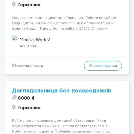
Германия
Уход за пожилым пациентом в Германии Работа подойдёт
кандидатам, которые ищут стабильный и организованный
формат ухода. Город: Bohmstedtfeld, 25853. Оплата — .
Подопечный: за парою. Мобильность: Жінка мобільна з
ходунками (ролатор, палиця). Психологическое состо...
Medius Work 2
Агентство
Откликнуться
53 секунды назад
Доглядальниця без посередників
6000 €
Германия
Работа организована в домашней обстановке. Уход
осуществляется за жінкою. Оплата составляет 1650 €.
Мобильность пациента: Мобільна з ходунками (ролатор,