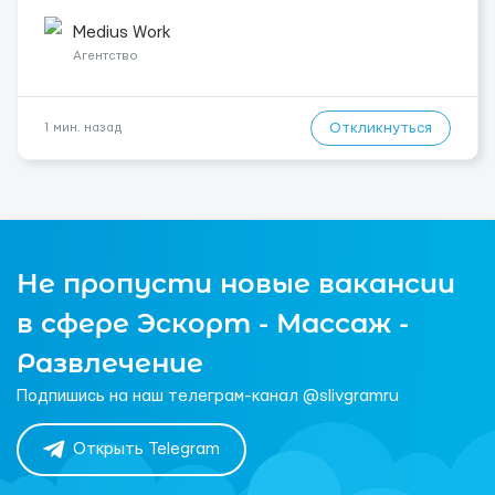
палиця). Место работы — München , 81825. Ночной уход:
Безперервний сон без пробуджень. Условия и тр...
Medius Work
Агентство
Откликнуться
1 мин. назад
Не пропусти новые вакансии
в сфере Эскорт - Массаж -
Развлечение
Подпишись на наш телеграм-канал @slivgramru
Открыть Telegram