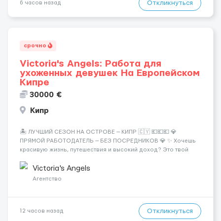
Откликнуться
6 часов назад
срочно
Victoria's Angels: Работа для
ухоженных девушек На Европейском
Кипре
30000 €
Кипр
🏝️ ЛУЧШИЙ СЕЗОН НА ОСТРОВЕ — КИПР 🇨🇾 💶💶💶 💎
ПРЯМОЙ РАБОТОДАТЕЛЬ — БЕЗ ПОСРЕДНИКОВ 💎 ✨ Хочешь
красивую жизнь, путешествия и высокий доход? Это твой
шанс изменить всё уже сейчас. 🔥 ПОЧЕМУ ИМЕННО МЫ: —
Опытная команда с годами практики — Стабильный поток
Victoria's Angels
клиентов (без ...
Агентство
Откликнуться
12 часов назад