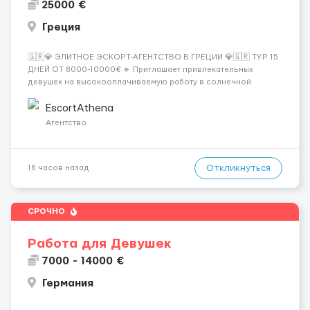
25000 €
Греция
🇬🇷💎 ЭЛИТНОЕ ЭСКОРТ-АГЕНТСТВО В ГРЕЦИИ 💎🇬🇷 ТУР 15
ДНЕЙ ОТ 8000-10000€ 🔹 Приглашает привлекательных
девушек на высокооплачиваемую работу в солнечной
Греции! 🔹 Если ты любишь подарки, комфорт, внимание и
хорошие деньги 💶 — это предложение для тебя! 🔹
EscortAthena
Требования: ✔️ Возраст от ...
Агентство
Откликнуться
16 часов назад
СРОЧНО
Работа для Девушек
7000 - 14000 €
Германия