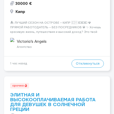
30000 €
Кипр
🏝️ ЛУЧШИЙ СЕЗОН НА ОСТРОВЕ — КИПР 🇨🇾 💶💶💶 💎
ПРЯМОЙ РАБОТОДАТЕЛЬ — БЕЗ ПОСРЕДНИКОВ 💎 ✨ Хочешь
красивую жизнь, путешествия и высокий доход? Это твой
шанс изменить всё уже сейчас. 🔥 ПОЧЕМУ ИМЕННО МЫ: —
Опытная команда с годами практики — Стабильный поток
Victoria's Angels
клиентов (без ...
Агентство
Откликнуться
1 час назад
срочно
ЭЛИТНАЯ И
ВЫСОКООПЛАЧИВАЕМАЯ РАБОТА
ДЛЯ ДЕВУШЕК В СОЛНЕЧНОЙ
ГРЕЦИИ