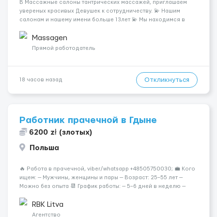
В Массажные салоны тантрических массажей, приглашаем
увереных красивых Девушек к сотрудничеству. 💫 Нашим
салонам и нашему имени больше 13лет 💫 Мы находимся в
городе Берлин 💜Прямой работодатель 💙Большая
заработная плата 💚Мы гарантируем Наличие работы. Поток 💝
Massagen
incall / Out...
Прямой работодатель
Откликнуться
18 часов назад
Работник прачечной в Гдыне
6200 zł (злотых)
Польша
🔥 Работа в прачечной, viber/whatsapp +48505750030; 💼 Кого
ищем: — Мужчины, женщины и пары — Возраст: 25–55 лет —
Можно без опыта 📆 График работы: — 5–6 дней в неделю —
Смены по 12 часов (день/ночь 2/2): 🕕 06:00–18:00 /
18:0...
RBK Litva
Агентство