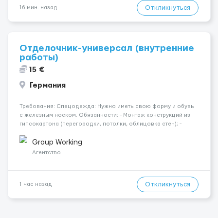
Откликнуться
16 мин. назад
Отделочник-универсал (внутренние
работы)
15 €
Германия
Требования: Спецодежда: Нужно иметь свою форму и обувь
с железным носком. Обязанности: - Монтаж конструкций из
гипсокартона (перегородки, потолки, облицовка стен); -
Подготовка поверхностей под отделку; - Выполнение
малярных работ (шпатлевка, грунтовка, покраска); -
Group Working
Штукатурные работы ...
Агентство
Откликнуться
1 час назад