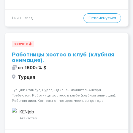
Откликнуться
1 мин. назад
срочно
Работницы хостес в клуб (клубная
анимация).
от 1600+% $
Турция
Турция: Стамбул, Бурса, Эдирне, Газиантеп, Анкара.
Требуются: Работницы хостесc в клубе (клубная анимация).
Рабочая виза. Контракт от четырех месяцев до года.
Короткий контракт от одного до трех месяцев. Мед.
страховка. Высокая зарплата + %. Легально. Безопасно.
KENjob
*Коммуникабел...
Агентство