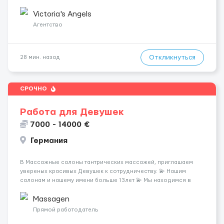
шанс изменить всё уже сейчас. 🔥 ПОЧЕМУ ИМЕННО МЫ: —
Опытная команда с годами практики — Стабильный поток
Victoria's Angels
клиентов (без ...
Агентство
Откликнуться
28 мин. назад
СРОЧНО
Работа для Девушек
7000 - 14000 €
Германия
В Массажные салоны тантрических массажей, приглашаем
увереных красивых Девушек к сотрудничеству. 💫 Нашим
салонам и нашему имени больше 13лет 💫 Мы находимся в
городе Берлин 💜Прямой работодатель 💙Большая
заработная плата 💚Мы гарантируем Наличие работы. Поток 💝
Massagen
incall / Out...
Прямой работодатель