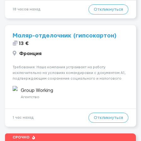
Откликнуться
18 часов назад
Маляр-отделочник (гипсокартон)
13 €
Франция
Требования: Наша компания устраивает на работу
исключительно на условиях командировки с документом A1,
подтверждающим сохранение социального и налогового
статуса в стране проживания во время работы в ЕС.Документ
A1 могут получить граждане стран с упрощенным доступом к
Group Working
рынку труда ЕС (Укра...
Агентство
Откликнуться
1 час назад
СРОЧНО