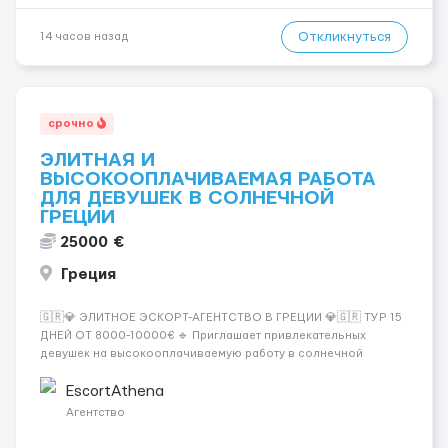
Откликнуться
14 часов назад
срочно
ЭЛИТНАЯ И
ВЫСОКООПЛАЧИВАЕМАЯ РАБОТА
ДЛЯ ДЕВУШЕК В СОЛНЕЧНОЙ
ГРЕЦИИ
25000 €
Греция
🇬🇷💎 ЭЛИТНОЕ ЭСКОРТ-АГЕНТСТВО В ГРЕЦИИ 💎🇬🇷 ТУР 15
ДНЕЙ ОТ 8000-10000€ 🔹 Приглашает привлекательных
девушек на высокооплачиваемую работу в солнечной
Греции! 🔹 Если ты любишь подарки, комфорт, внимание и
хорошие деньги 💶 — это предложение для тебя! 🔹
EscortAthena
Требования: ✔️ Возраст от ...
Агентство