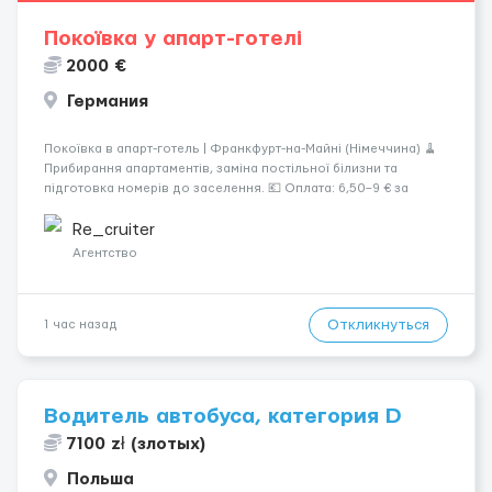
Покоївка у апарт-готелі
2000 €
Германия
Покоївка в апарт-готель | Франкфурт-на-Майні (Німеччина) 🧹
Прибирання апартаментів, заміна постільної білизни та
підготовка номерів до заселення. 💶 Оплата: 6,50–9 € за
номер, під час стажування — 8 €/год. Середній дохід —
близько 2000 € на місяць (після вирахув...
Re_cruiter
Агентство
Откликнуться
1 час назад
Водитель автобуса, категория D
7100 zł (злотых)
Польша