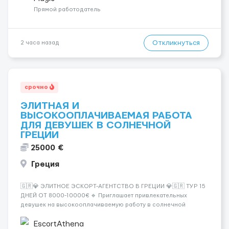
сис...
Прямой работодатель
Откликнуться
2 часа назад
срочно
ЭЛИТНАЯ И
ВЫСОКООПЛАЧИВАЕМАЯ РАБОТА
ДЛЯ ДЕВУШЕК В СОЛНЕЧНОЙ
ГРЕЦИИ
25000 €
Греция
🇬🇷💎 ЭЛИТНОЕ ЭСКОРТ-АГЕНТСТВО В ГРЕЦИИ 💎🇬🇷 ТУР 15
ДНЕЙ ОТ 8000-10000€ 🔹 Приглашает привлекательных
девушек на высокооплачиваемую работу в солнечной
Греции! 🔹 Если ты любишь подарки, комфорт, внимание и
хорошие деньги 💶 — это предложение для тебя! 🔹
EscortAthena