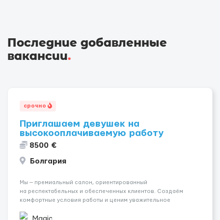
Последние добавленные
вакансии
.
срочно
Приглашаем девушек на
высокооплачиваемую работу
8500 €
Болгария
Мы — премиальный салон, ориентированный
на респектабельных и обеспеченных клиентов. Создаём
комфортные условия работы и ценим уважительное
отношение к каждой сотруднице. Что мы предлагаем:
💎 Высокий доход — от 2000 € в неделю и выше 💎 Честная
Magic