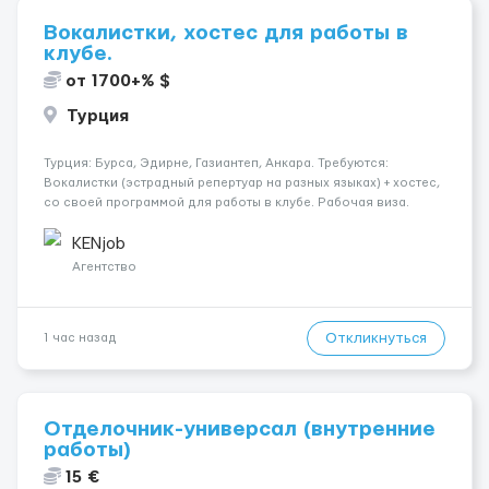
Вокалистки, хостес для работы в
клубе.
от 1700+% $
Турция
Турция: Бурса, Эдирне, Газиантеп, Анкара. Требуются:
Вокалистки (эстрадный репертуар на разных языках) + хостеc,
со своей программой для работы в клубе. Рабочая виза.
Контракт от четырех месяцев до года. Короткий контракт от
одного до трех месяцев. Мед. страховка. Высокая зарплат...
KENjob
Агентство
Откликнуться
1 час назад
Отделочник-универсал (внутренние
работы)
15 €