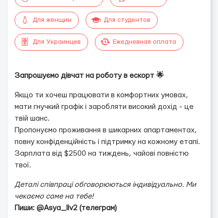
Для женщин
Для студентов
Для Украинцев
Ежедневная оплата
Запрошуємо дівчат на роботу в ескорт 🌟
Якщо ти хочеш працювати в комфортних умовах,
мати гнучкий графік і заробляти високий дохід - це
твій шанс.
Пропонуємо проживання в шикарних апартаментах,
повну конфіденційність і підтримку на кожному етапі.
Зарплата від $2500 на тиждень, чайові повністю
твої.
Деталі співпраці обговорюються індивідуально. Ми
чекаємо саме на тебе!
Пиши: @Asya_llv2 (телеграм)