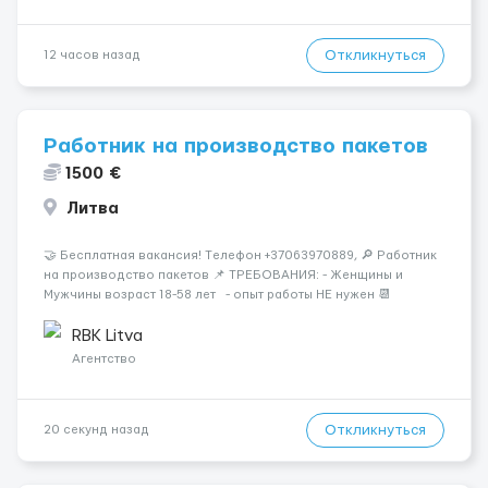
Откликнуться
12 часов назад
Работник на производство пакетов
1500 €
Литва
🤝 Бесплатная вакансия! Tелефон +37063970889, 🔎 Работник
на производство пакетов 📌 ТРЕБОВАНИЯ: - Женщины и
Мужчины возраст 18-58 лет - опыт работы НЕ нужен 📆
ГРАФИК РАБОТЫ: - выходные СБ, ВС - график работы (в
зависимости от отдела и должност...
RBK Litva
Агентство
Откликнуться
20 секунд назад