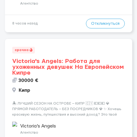
Требования: ✔️ Возраст от ...
Агентство
Откликнуться
8 часов назад
срочно
Victoria's Angels: Работа для
ухоженных девушек На Европейском
Кипре
30000 €
Кипр
🏝️ ЛУЧШИЙ СЕЗОН НА ОСТРОВЕ — КИПР 🇨🇾 💶💶💶 💎
ПРЯМОЙ РАБОТОДАТЕЛЬ — БЕЗ ПОСРЕДНИКОВ 💎 ✨ Хочешь
красивую жизнь, путешествия и высокий доход? Это твой
шанс изменить всё уже сейчас. 🔥 ПОЧЕМУ ИМЕННО МЫ: —
Опытная команда с годами практики — Стабильный поток
Victoria's Angels
клиентов (без ...
Агентство