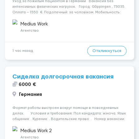
Уход за пожилым пациентом в Германии Вакансия без
интенсивных физических нагрузок. Город: Göppingen , 73035.
Оплата — 1550 €. Подопечный: за чоловіком. Мобильность:
Мобільний. Психологическое состояние: Початкова стадія
деменції. Ночной уход: ...
Medius Work
Агентство
Откликнуться
1 час назад
Сиделка долгосрочная вакансия
6000 €
Германия
Формат работы выстроен вокруг помощи в повседневных
делах. Условия и требования: Пол кандидата: жіноча. Язык
общения: . Курение: . Водительские права: . Номер вакансии:
2384 КОНТАКТЫ ДЛЯ УТОЧНЕНИЯ УСЛОВИЙ Польша +48 459
567 59...
Medius Work 2
Агентство