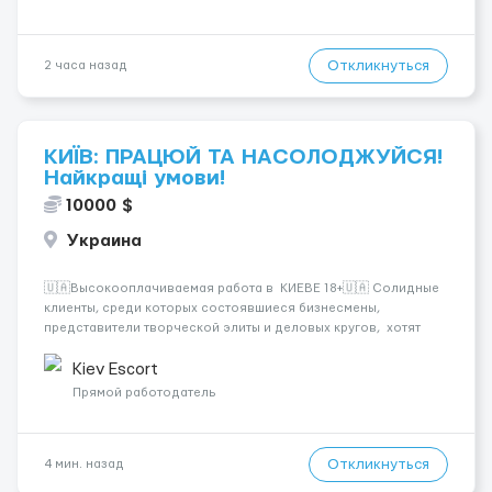
Откликнуться
2 часа назад
КИЇВ: ПРАЦЮЙ ТА НАСОЛОДЖУЙСЯ!
Найкращі умови!
10000 $
Украина
🇺🇦Высокооплачиваемая работа в КИЕВЕ 18+🇺🇦 Солидные
клиенты, среди которых состоявшиеся бизнесмены,
представители творческой элиты и деловых кругов, хотят
видеть около себя девушек с хорошими манерами. Тех, кого
можно взять на официальный прием или ответственную
Kiev Escort
деловую встречу. &n...
Прямой работодатель
Откликнуться
4 мин. назад