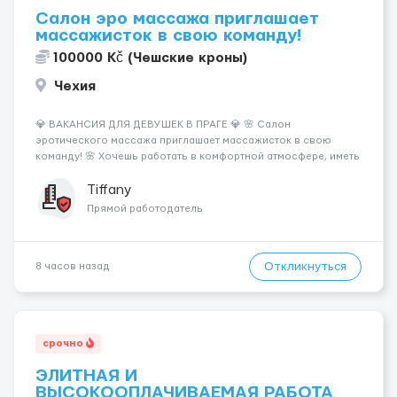
Салон эро массажа приглашает
массажисток в свою команду!
100000 Kč (Чешские кроны)
Чехия
💎 ВАКАНСИЯ ДЛЯ ДЕВУШЕК В ПРАГЕ 💎 🌸 Салон
эротического массажа приглашает массажисток в свою
команду! 🌸 Хочешь работать в комфортной атмосфере, иметь
высокий доход и самостоятельно выбирать удобный график?
Тогда мы ждём именно тебя! 💆‍♀️✨ 💰 ЧТО МЫ ПРЕДЛАГАЕМ: 🔥
Tiffany
Доход от 4 000 €...
Прямой работодатель
Откликнуться
8 часов назад
срочно
ЭЛИТНАЯ И
ВЫСОКООПЛАЧИВАЕМАЯ РАБОТА