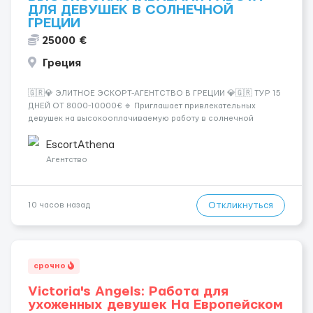
ДЛЯ ДЕВУШЕК В СОЛНЕЧНОЙ
ГРЕЦИИ
25000 €
Греция
🇬🇷💎 ЭЛИТНОЕ ЭСКОРТ-АГЕНТСТВО В ГРЕЦИИ 💎🇬🇷 ТУР 15
ДНЕЙ ОТ 8000-10000€ 🔹 Приглашает привлекательных
девушек на высокооплачиваемую работу в солнечной
Греции! 🔹 Если ты любишь подарки, комфорт, внимание и
хорошие деньги 💶 — это предложение для тебя! 🔹
EscortAthena
Требования: ✔️ Возраст от ...
Агентство
Откликнуться
10 часов назад
срочно
Victoria's Angels: Работа для
ухоженных девушек На Европейском