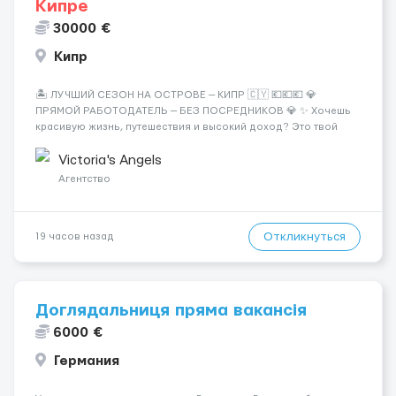
Кипре
30000 €
Кипр
🏝️ ЛУЧШИЙ СЕЗОН НА ОСТРОВЕ — КИПР 🇨🇾 💶💶💶 💎
ПРЯМОЙ РАБОТОДАТЕЛЬ — БЕЗ ПОСРЕДНИКОВ 💎 ✨ Хочешь
красивую жизнь, путешествия и высокий доход? Это твой
шанс изменить всё уже сейчас. 🔥 ПОЧЕМУ ИМЕННО МЫ: —
Опытная команда с годами практики — Стабильный поток
Victoria's Angels
клиентов (без ...
Агентство
Откликнуться
19 часов назад
Доглядальниця пряма вакансія
6000 €
Германия