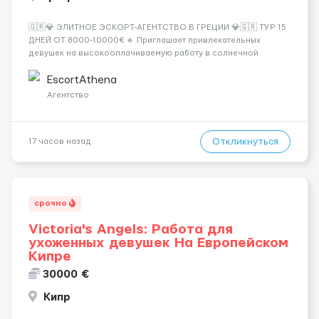
🇬🇷💎 ЭЛИТНОЕ ЭСКОРТ-АГЕНТСТВО В ГРЕЦИИ 💎🇬🇷 ТУР 15
ДНЕЙ ОТ 8000-10000€ 🔹 Приглашает привлекательных
девушек на высокооплачиваемую работу в солнечной
Греции! 🔹 Если ты любишь подарки, комфорт, внимание и
хорошие деньги 💶 — это предложение для тебя! 🔹
EscortAthena
Требования: ✔️ Возраст от ...
Агентство
Откликнуться
17 часов назад
срочно
Victoria's Angels: Работа для
ухоженных девушек На Европейском
Кипре
30000 €
Кипр