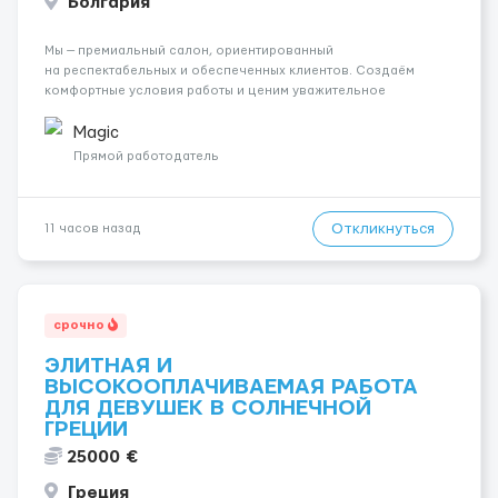
Болгария
Мы — премиальный салон, ориентированный
на респектабельных и обеспеченных клиентов. Создаём
комфортные условия работы и ценим уважительное
отношение к каждой сотруднице. Что мы предлагаем:
💎 Высокий доход — от 2000 € в неделю и выше 💎 Честная
Magic
сис...
Прямой работодатель
Откликнуться
11 часов назад
срочно
ЭЛИТНАЯ И
ВЫСОКООПЛАЧИВАЕМАЯ РАБОТА
ДЛЯ ДЕВУШЕК В СОЛНЕЧНОЙ
ГРЕЦИИ
25000 €
Греция