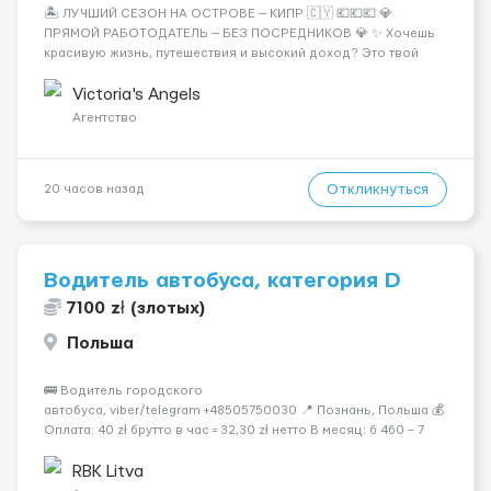
🏝️ ЛУЧШИЙ СЕЗОН НА ОСТРОВЕ — КИПР 🇨🇾 💶💶💶 💎
ПРЯМОЙ РАБОТОДАТЕЛЬ — БЕЗ ПОСРЕДНИКОВ 💎 ✨ Хочешь
красивую жизнь, путешествия и высокий доход? Это твой
шанс изменить всё уже сейчас. 🔥 ПОЧЕМУ ИМЕННО МЫ: —
Опытная команда с годами практики — Стабильный поток
Victoria's Angels
клиентов (без ...
Агентство
Откликнуться
20 часов назад
Водитель автобуса, категория D
7100 zł (злотых)
Польша
🚌 Водитель городского
автобуса, viber/telegram +48505750030 📍 Познань, Польша 💰
Оплата: 40 zł брутто в час = 32,30 zł нетто В месяц: 6 460 – 7
100 zł чистыми 🏠 Бесплатное проживание первые 3 месяца.
Далее - 450 zł/месяц или +1 zł к ставке для тех, кто арендует
RBK Litva
жильё ...