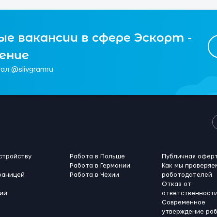
е вакансии в сфере Эскорт -
чение
ал @slivgramru
стройству
Работа в Польше
Публичная офер
Работа в Германии
Как мы проверяе
раницей
Работа в Чехии
работодателей
Отказ от
ий
ответственност
Современное
утверждение ра