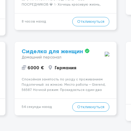
ПОСРЕДНИКОВ 💎 ✨ Хочешь красивую жизнь,
путешествия и высокий доход? Это твой шанс
изменить всё уже сейчас. 🔥 ПОЧЕМУ ИМЕННО МЫ:
— Опытная команда с годами практики —
Откликнуться
8 часов назад
Стабильный поток клиентов (без ...
Сиделка для женщин
Домашний персонал
6000 €
Германия
Спокойная занятость по уходу с проживанием
Подопечный: за жінкою. Место работы — Gierend,
56587. Ночной режим: Прокидається один-два
рази за ніч. Мобильность: Мобільний з ходунками
(ролатор, палиця). Психологическое состояние:
Початкова стадія деменції. Оплата: ...
Откликнуться
54 секунды назад