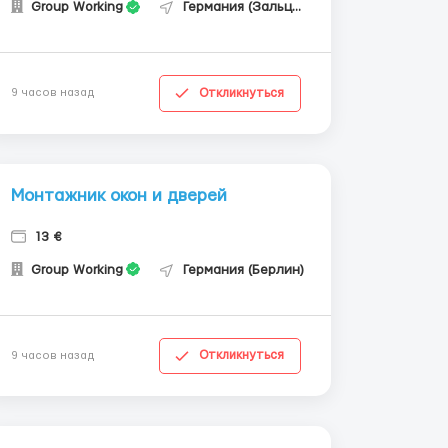
Group Working
Германия (Зальцгиттер)
Откликнуться
9 часов назад
Монтажник окон и дверей
13 €
Group Working
Германия (Берлин)
Откликнуться
9 часов назад