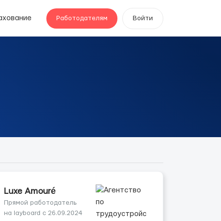
ахование
Работодателям
Войти
Luxe Amouré
Прямой работодатель
на layboard с 26.09.2024