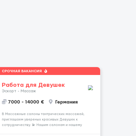
СРОЧНАЯ ВАКАНСИЯ
Работа для Девушек
Эскорт - Массаж
7000 - 14000 €
Германия
В Массажные салоны тантрических массажей,
приглашаем увереных красивых Девушек к
сотрудничеству. 💫 Нашим салонам и нашему
имени больше 13лет 💫 Мы находимся в городе
Берлин 💜Прямой работодатель 💙Большая