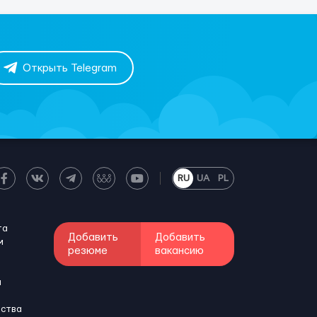
Открыть Telegram
RU
UA
PL
та
Добавить
Добавить
м
резюме
вакансию
и
бства