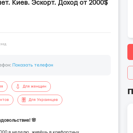
ет. Киев. Эскорт. Доход от 2000$
азад
ефон:
Показать телефон
ия
Для женщин
П
ентов
Для Украинцев
удовольствие! 🌸
000 в неделю, живёшь в комфортных