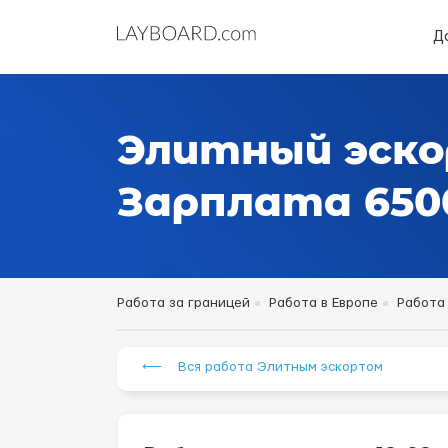
Д
Элитный эско
Зарплата 6500
Работа за границей
Работа в Европе
Работа
⟵ Вся работа Элитным эскортом