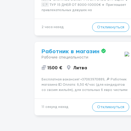
🇬🇷 ТУР 15 ДНЕЙ ОТ 8000-10000€ 🔹 Приглашает
привлекательных девушек на
высокооплачиваемую работу в солнечной Греции!
🔹 Если ты любишь подарки, комфорт, внимание и
хорошие деньги 💶 — это предложение для тебя! 🔹
Откликнуться
2 часа назад
Требования: ✔️ Возраст от ...
Работник в магазин
Рабочие специальности
1500 €
Литва
Бесплатная вакансия! +37063970889, 🔎 Работник
магазина 💶 Оплата: 6,50 €/час (для кандидатов
со своим жильём), для остальных 6 евро чистыми
в час 📌 ТРЕБОВАНИЯ: • Мужчины и женщины • Без
опыта работы • Ответственность и желание
работать • Готовность работать в ...
Откликнуться
11 секунд назад