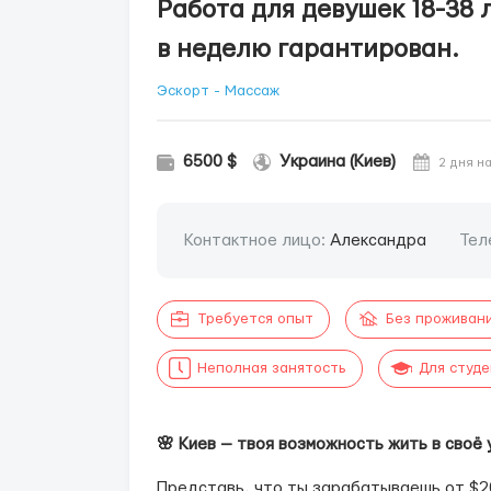
Работа для девушек 18-38 л
в неделю гарантирован.
Эскорт - Массаж
6500 $
Украина (Киев)
2 дня н
Контактное лицо:
Александра
Тел
Требуется опыт
Без проживан
Неполная занятость
Для студ
🌸 Киев — твоя возможность жить в своё 
Представь, что ты зарабатываешь от $2