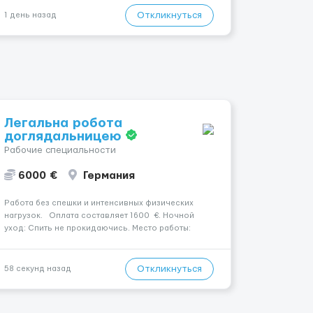
заработная плата 💚Мы гарантируем Наличие
Откликнуться
1 день назад
работы. Поток 💝 incall / Out...
Легальна робота
доглядальницею
Рабочие специальности
6000 €
Германия
Работа без спешки и интенсивных физических
нагрузок. Оплата составляет 1600 €. Ночной
уход: Спить не прокидаючись. Место работы:
Radolfzell , 78315. Уход осуществляется за жінкою.
Психологическое состояние: В ясному розумі.
Мобильность пациента: Мобільний. Услови...
Откликнуться
58 секунд назад