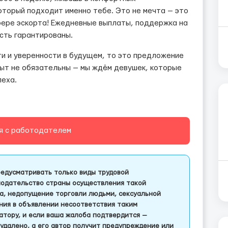
оторый подходит именно тебе. Это не мечта — это
фере эскорта! Ежедневные выплаты, поддержка на
сть гарантированы.
и и уверенности в будущем, то это предложение
пыт не обязательны — мы ждём девушек, которые
пеха.
я с работодателем
едусматривать только виды трудовой
одательство страны осуществления такой
а, недопущение торговли людьми, сексуальной
ления в объявлении несоответствия таким
тору, и если ваша жалоба подтвердится —
удалено, а его автор получит предупреждение или