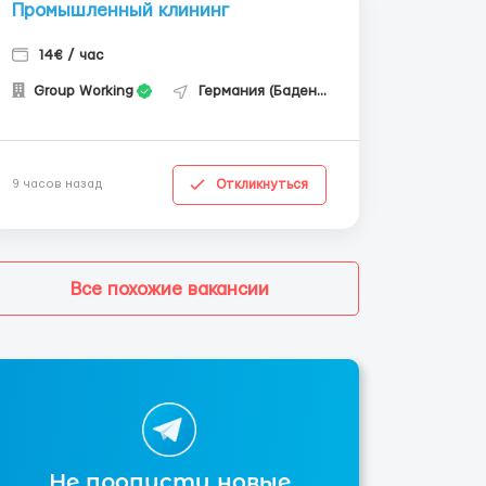
Промышленный клининг
14€ / час
Group Working
Германия (Баден-Вюртемберг)
Откликнуться
9 часов назад
Все похожие вакансии
Не пропусти новые