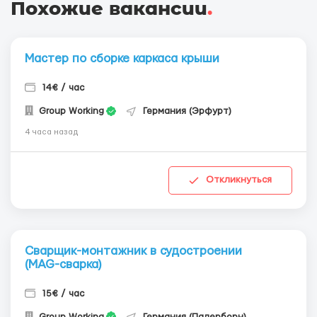
Похожие вакансии
.
Мастер по сборке каркаса крыши
14€ / час
Group Working
Германия (Эрфурт)
4 часа назад
Откликнуться
Сварщик-монтажник в судостроении
(MAG-сварка)
15€ / час
Group Working
Германия (Падерборн)