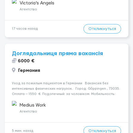
Опытная команда с годами практики — Стабильный поток
Victoria's Angels
клиентов (без ...
Агентство
Откликнуться
17 часов назад
Доглядальниця пряма вакансія
6000 €
Германия
Уход за пожилым пациентом в Германии Вакансия без
интенсивных физических нагрузок. Город: Göppingen , 73035.
Оплата — 1550 €. Подопечный: за чоловіком. Мобильность:
Мобільний. Психологическое состояние: Початкова стадія
деменції. Ночной уход: ...
Medius Work
Агентство
Откликнуться
5 мин. назад