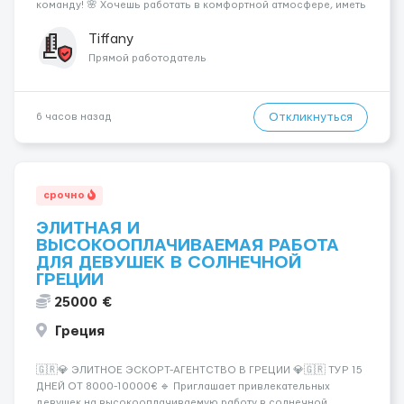
команду! 🌸 Хочешь работать в комфортной атмосфере, иметь
высокий доход и самостоятельно выбирать удобный график?
Тогда мы ждём именно тебя! 💆‍♀️✨ 💰 ЧТО МЫ ПРЕДЛАГАЕМ: 🔥
Tiffany
Доход от 4 000 €...
Прямой работодатель
Откликнуться
6 часов назад
срочно
ЭЛИТНАЯ И
ВЫСОКООПЛАЧИВАЕМАЯ РАБОТА
ДЛЯ ДЕВУШЕК В СОЛНЕЧНОЙ
ГРЕЦИИ
25000 €
Греция
🇬🇷💎 ЭЛИТНОЕ ЭСКОРТ-АГЕНТСТВО В ГРЕЦИИ 💎🇬🇷 ТУР 15
ДНЕЙ ОТ 8000-10000€ 🔹 Приглашает привлекательных
девушек на высокооплачиваемую работу в солнечной