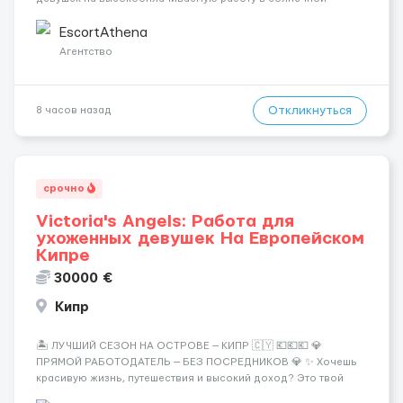
Греции! 🔹 Если ты любишь подарки, комфорт, внимание и
хорошие деньги 💶 — это предложение для тебя! 🔹
EscortAthena
Требования: ✔️ Возраст от ...
Агентство
Откликнуться
8 часов назад
срочно
Victoria's Angels: Работа для
ухоженных девушек На Европейском
Кипре
30000 €
Кипр
🏝️ ЛУЧШИЙ СЕЗОН НА ОСТРОВЕ — КИПР 🇨🇾 💶💶💶 💎
ПРЯМОЙ РАБОТОДАТЕЛЬ — БЕЗ ПОСРЕДНИКОВ 💎 ✨ Хочешь
красивую жизнь, путешествия и высокий доход? Это твой
шанс изменить всё уже сейчас. 🔥 ПОЧЕМУ ИМЕННО МЫ: —