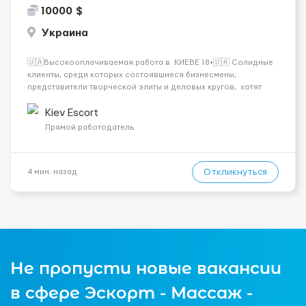
10000 $
Украина
🇺🇦Высокооплачиваемая работа в КИЕВЕ 18+🇺🇦 Солидные
клиенты, среди которых состоявшиеся бизнесмены,
представители творческой элиты и деловых кругов, хотят
видеть около себя девушек с хорошими манерами. Тех, кого
можно взять на официальный прием или ответственную
Kiev Escort
деловую встречу. &n...
Прямой работодатель
Откликнуться
4 мин. назад
Не пропусти новые вакансии
в сфере Эскорт - Массаж -