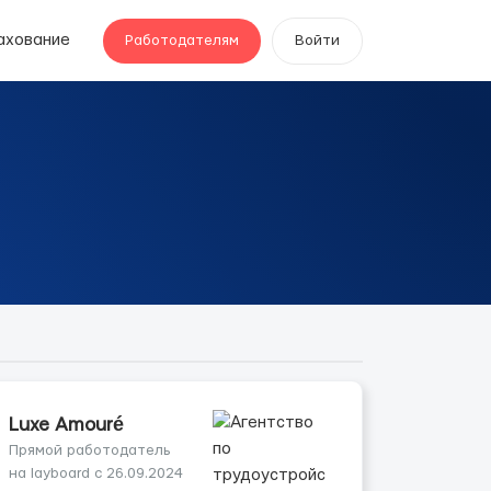
ахование
Работодателям
Войти
Luxe Amouré
Прямой работодатель
на layboard с 26.09.2024