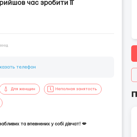
рийшов час зробити її
назад
казать телефон
Для женщин
Неполная занятость
П
абливих та впевнених у собі дівчат! 💋