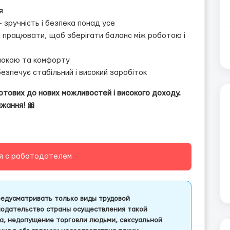
я
 зручність і безпека понад усе
ли працювати, щоб зберігати баланс між роботою і
спокою та комфорту
безпечує стабільний і високий заробіток
готових до нових можливостей і високого доходу.
ажання! 🎀
я с работодателем
едусматривать только виды трудовой
одательство страны осуществления такой
а, недопущение торговли людьми, сексуальной