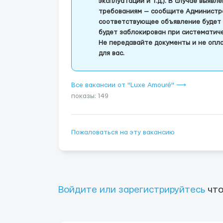
эксплуатации и т.д.). В случае выяв
требованиям — сообщите Администра
соответствующее объявление будет 
будет заблокирован при систематич
Не передавайте документы и не опла
для вас.
Все вакансии от "Luxe Amouré" ⟶
показы: 149
Пожаловаться на эту вакансию
Войдите или зарегистрируйтесь
что