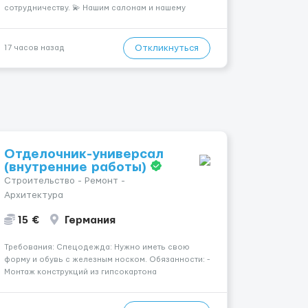
сотрудничеству. 💫 Нашим салонам и нашему
имени больше 13лет 💫 Мы находимся в городе
Берлин 💜Прямой работодатель 💙Большая
заработная плата 💚Мы гарантируем Наличие
Откликнуться
17 часов назад
работы. Поток 💝 incall / Out...
Отделочник-универсал
(внутренние работы)
Строительство - Ремонт -
Архитектура
15 €
Германия
Требования: Спецодежда: Нужно иметь свою
форму и обувь с железным носком. Обязанности: -
Монтаж конструкций из гипсокартона
(перегородки, потолки, облицовка стен); -
Подготовка поверхностей под отделку; -