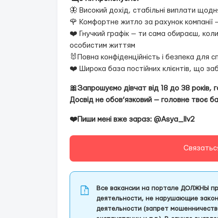
🦋 Високий дохід, стабільні виплати щодн
🌹 Комфортне житло за рахунок компанії —
❤️ Гнучкий графік — ти сама обираєш, ко
особистим життям
🐰Повна конфіденційність і безпека для 
❤️ Широка база постійних клієнтів, що за
🎀Запрошуємо дівчат від 18 до 38 років, 
Досвід не обов’язковий — головне твоє б
❤️Пиши мені вже зараз: @Asya_llv2
Связатьс
Все вакансии на портале ДОЛЖНЫ пр
деятельности, не нарушающие закон
деятельности (запрет мошенничеств