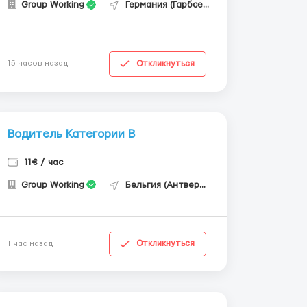
Group Working
Германия (Гарбсен)
Откликнуться
15 часов назад
Водитель Категории В
11€ / час
Group Working
Бельгия (Антверпен)
Откликнуться
1 час назад