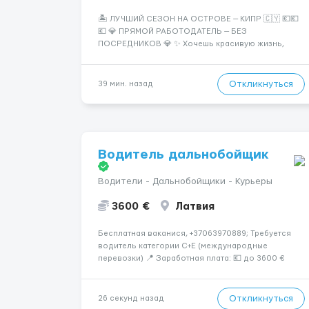
🏝️ ЛУЧШИЙ СЕЗОН НА ОСТРОВЕ — КИПР 🇨🇾 💶💶
💶 💎 ПРЯМОЙ РАБОТОДАТЕЛЬ — БЕЗ
ПОСРЕДНИКОВ 💎 ✨ Хочешь красивую жизнь,
путешествия и высокий доход? Это твой шанс
изменить всё уже сейчас. 🔥 ПОЧЕМУ ИМЕННО МЫ:
— Опытная команда с годами практики —
Откликнуться
39 мин. назад
Стабильный поток клиентов (без ...
Водитель дальнобойщик
Водители - Дальнобойщики - Курьеры
3600 €
Латвия
Бесплатная ваканися, +37063970889; Требуется
водитель категории C+E (международные
перевозки) 📍 Заработная плата: 💶 до 3600 €
нетто в месяц 🚛 Что предстоит делать:
Международные перевозки на тентах и
рефрижераторах. В среднем 400–500 км в день.
Откликнуться
26 секунд назад
Погр...