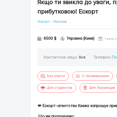
Якщо ти звикла до уваги, п
прибутковою! Ескорт
Эскорт - Массаж
6500 $
Украина (Киев)
1 день 
Контактное лицо:
Ася
Телефон:
По
Без опыта
С проживанием
Для студентов
Для Украинцев
💋 Ескорт-агентство Києва запрошує прив
Що ми пропонуємо: