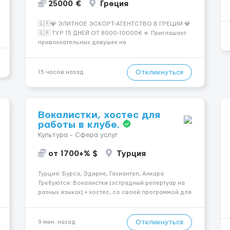
25000 €
Греция
🇬🇷💎 ЭЛИТНОЕ ЭСКОРТ-АГЕНТСТВО В ГРЕЦИИ 💎
🇬🇷 ТУР 15 ДНЕЙ ОТ 8000-10000€ 🔹 Приглашает
привлекательных девушек на
высокооплачиваемую работу в солнечной Греции!
🔹 Если ты любишь подарки, комфорт, внимание и
хорошие деньги 💶 — это предложение для тебя! 🔹
Откликнуться
15 часов назад
Требования: ✔️ Возраст от ...
Вокалистки, хостес для
работы в клубе.
Культура - Сфера услуг
от 1700+% $
Турция
Турция: Бурса, Эдирне, Газиантеп, Анкара.
Требуются: Вокалистки (эстрадный репертуар на
разных языках) + хостеc, со своей программой для
работы в клубе. Рабочая виза. Контракт от четырех
месяцев до года. Короткий контракт от одного до
трех месяцев. Мед. страховка. Высокая зарплат...
Откликнуться
9 мин. назад