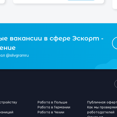
е вакансии в сфере Эскорт -
чение
ал @slivgramru
стройству
Работа в Польше
Публичная офер
Работа в Германии
Как мы проверяе
раницей
Работа в Чехии
работодателей