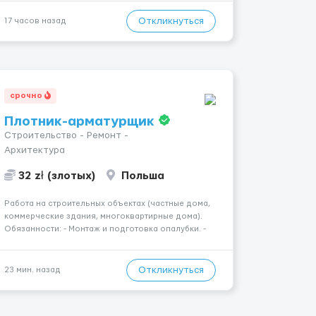
Что мы предлагаем: 💎 Высокий доход — от 2000 €
в неделю и выше 💎 Честная сис...
Откликнуться
17 часов назад
срочно
Плотник-арматурщик
Строительство - Ремонт -
Архитектура
32 zł (злотых)
Польша
Работа на строительных объектах (частные дома,
коммерческие здания, многоквартирные дома).
Обязанности: - Монтаж и подготовка опалубки. -
Подготовка, резка, гибка и монтаж арматуры
согласно технической документации. - Связка
арматурных стержней. - Заливка бетона. -
Откликнуться
23 мин. назад
Демонтаж опалубки после за...