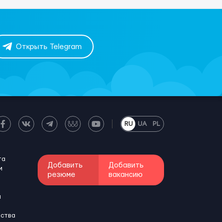
Открыть Telegram
RU
UA
PL
та
Добавить
Добавить
м
резюме
вакансию
и
бства