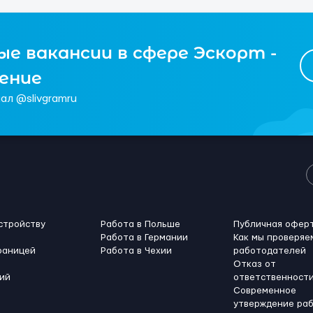
е вакансии в сфере Эскорт -
чение
ал @slivgramru
стройству
Работа в Польше
Публичная офер
Работа в Германии
Как мы проверяе
раницей
Работа в Чехии
работодателей
Отказ от
ий
ответственност
Современное
утверждение ра