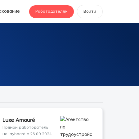
ахование
Работодателям
Войти
Luxe Amouré
Прямой работодатель
на layboard с 26.09.2024