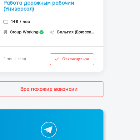
Работа дорожным рабочим
(Универсал)
14€ / час
Group Working
Бельгия (Брюссель)
Откликнуться
9 мин. назад
Все похожие вакансии