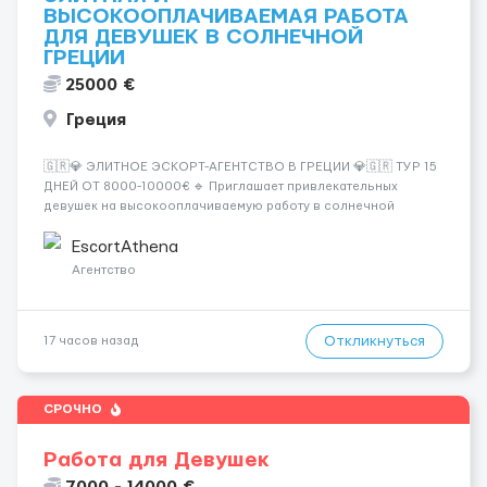
ВЫСОКООПЛАЧИВАЕМАЯ РАБОТА
ДЛЯ ДЕВУШЕК В СОЛНЕЧНОЙ
ГРЕЦИИ
25000 €
Греция
🇬🇷💎 ЭЛИТНОЕ ЭСКОРТ-АГЕНТСТВО В ГРЕЦИИ 💎🇬🇷 ТУР 15
ДНЕЙ ОТ 8000-10000€ 🔹 Приглашает привлекательных
девушек на высокооплачиваемую работу в солнечной
Греции! 🔹 Если ты любишь подарки, комфорт, внимание и
хорошие деньги 💶 — это предложение для тебя! 🔹
EscortAthena
Требования: ✔️ Возраст от ...
Агентство
Откликнуться
17 часов назад
СРОЧНО
Работа для Девушек