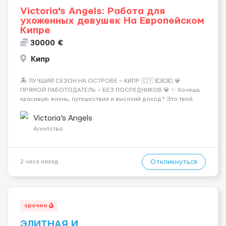
Victoria's Angels: Работа для
ухоженных девушек На Европейском
Кипре
30000 €
Кипр
🏝️ ЛУЧШИЙ СЕЗОН НА ОСТРОВЕ — КИПР 🇨🇾 💶💶💶 💎
ПРЯМОЙ РАБОТОДАТЕЛЬ — БЕЗ ПОСРЕДНИКОВ 💎 ✨ Хочешь
красивую жизнь, путешествия и высокий доход? Это твой
шанс изменить всё уже сейчас. 🔥 ПОЧЕМУ ИМЕННО МЫ: —
Опытная команда с годами практики — Стабильный поток
Victoria's Angels
клиентов (без ...
Агентство
Откликнуться
2 часа назад
срочно
ЭЛИТНАЯ И