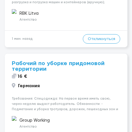
разгрузка и погрузка машин и контейнеров (вручную);
сортировка товара; поддержание порядка на складе;
выполнение других поручений заведующего складом. ✅
RBK Litva
Требования: ...
Агентство
Откликнуться
1 мин. назад
Рабочий по уборке придомовой
территории
16 €
Германия
Требования: Спецодежда: На первое время иметь свою,
через неделю выдаст работодатель. Обязанности: -
Подметание и уборка тротуаров, дорожек, пешеходных зон и
площадок; - Сбор и вынос мусора из урн, контейнеров и с
территории двора; - Уборка листвы, веток, бытовых отходов,
Group Working
снега и грязи; ...
Агентство