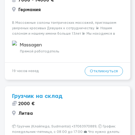
7000 - 14000 €
Германия
В Массажные салоны тантрических массажей, приглашаем
увереных красивых Девушек к сотрудничеству. 💫 Нашим
салонам и нашему имени больше 13лет 💫 Мы находимся в
городе Берлин 💜Прямой работодатель 💙Большая
заработная плата 💚Мы гарантируем Наличие работы. Поток 💝
Massagen
incall / Out...
Прямой работодатель
Откликнуться
19 часов назад
Грузчик на склад
2000 €
Литва
📦 Грузчик (Клайпеда, Sudmantai) +37063970889; 🕗 График:
понедельник–пятница, с 08:00 до 17:00 💼 Что нужно делать: