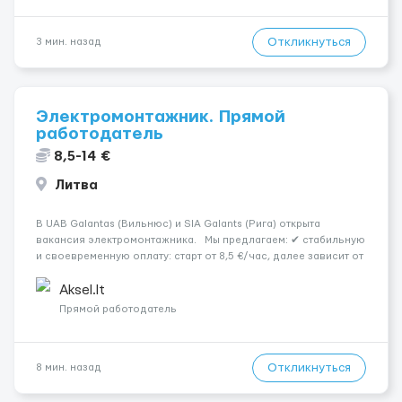
Откликнуться
3 мин. назад
Электромонтажник. Прямой
работодатель
8,5-14 €
Литва
В UAB Galantas (Вильнюс) и SIA Galants (Рига) открыта
вакансия электромонтажника. Мы предлагаем: ✔ стабильную
и своевременную оплату: старт от 8,5 €/час, далее зависит от
вашего опыта и квалификации (в командировках 14 евро/
час); ✔ график работы возможен до 10 часов в день; ...
Aksel.lt
Прямой работодатель
Откликнуться
8 мин. назад