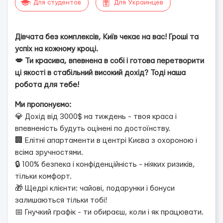
Для студентов
Для Украинцев
Дівчата без комплексів, Київ чекає на вас! Гроші та
успіх на кожному кроці.
💋 Ти красива, впевнена в собі і готова перетворити
ці якості в стабільний високий дохід? Тоді наша
робота для тебе!
Ми пропонуємо:
💎 Дохід від 3000$ на тиждень - твоя краса і
впевненість будуть оцінені по достоїнству.
🏢 Елітні апартаменти в центрі Києва з охороною і
всіма зручностями.
🔒 100% безпека і конфіденційність - ніяких ризиків,
тільки комфорт.
🎁 Щедрі клієнти: чайові, подарунки і бонуси
залишаються тільки тобі!
📅 Гнучкий графік - ти обираєш, коли і як працювати.