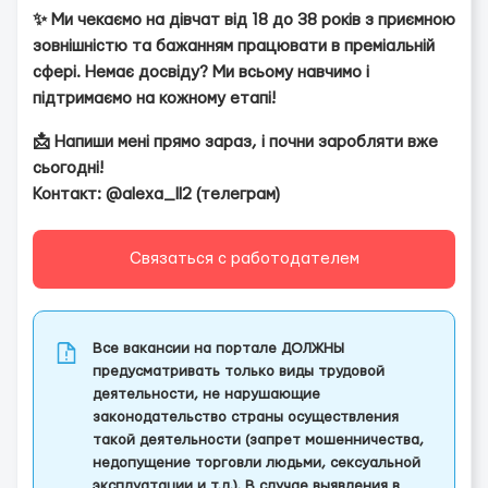
✨ Ми чекаємо на дівчат від 18 до 38 років з приємною
зовнішністю та бажанням працювати в преміальній
сфері. Немає досвіду? Ми всьому навчимо і
підтримаємо на кожному етапі!
📩 Напиши мені прямо зараз, і почни заробляти вже
сьогодні!
Контакт: @alexa_ll2 (телеграм)
Связаться с работодателем
Все вакансии на портале ДОЛЖНЫ
предусматривать только виды трудовой
деятельности, не нарушающие
законодательство страны осуществления
такой деятельности (запрет мошенничества,
недопущение торговли людьми, сексуальной
эксплуатации и т.д.). В случае выявления в