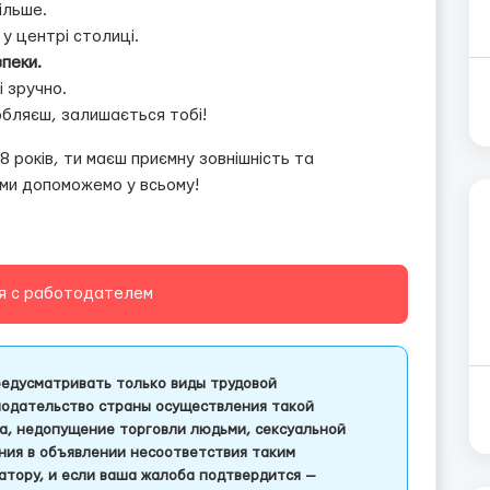
більше.
у центрі столиці.
зпеки.
 зручно.
обляєш, залишається тобі!
8 років, ти маєш приємну зовнішність та
— ми допоможемо у всьому!
я с работодателем
едусматривать только виды трудовой
одательство страны осуществления такой
а, недопущение торговли людьми, сексуальной
ления в объявлении несоответствия таким
тору, и если ваша жалоба подтвердится —