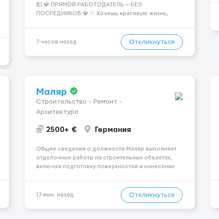
💶 💎 ПРЯМОЙ РАБОТОДАТЕЛЬ — БЕЗ
ПОСРЕДНИКОВ 💎 ✨ Хочешь красивую жизнь,
путешествия и высокий доход? Это твой шанс
изменить всё уже сейчас. 🔥 ПОЧЕМУ ИМЕННО МЫ:
— Опытная команда с годами практики —
Откликнуться
7 часов назад
Стабильный поток клиентов (без ...
Маляр
Строительство - Ремонт -
Архитектура
2500+ €
Германия
Общие сведения о должности Маляр выполняет
отделочные работы на строительных объектах,
включая подготовку поверхностей и нанесение
лакокрасочных материалов. Основная работа
выполняется в Берлине. Ищем профессионалов
на месте, приглашения делаем только для
Откликнуться
17 мин. назад
профессионалов с доказательным портф...