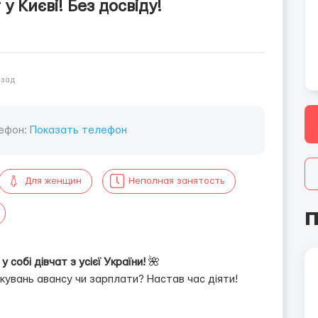
у Києві! Без досвіду!
азад
ефон:
Показать телефон
Для женщин
Неполная занятость
П
 собі дівчат з усієї України!
🌺
кувань авансу чи зарплати? Настав час діяти!