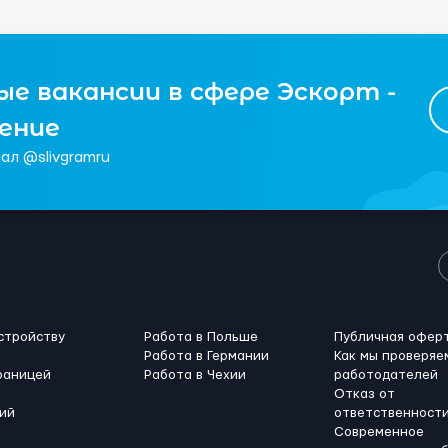
е вакансии в сфере Эскорт -
чение
ал @slivgramru
стройству
Работа в Польше
Публичная офер
Работа в Германии
Как мы проверяе
раницей
Работа в Чехии
работодателей
Отказ от
ий
ответственност
Современное