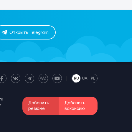
Открыть Telegram
RU
UA
PL
та
Добавить
Добавить
м
резюме
вакансию
и