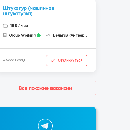
Штукатур (машинная
штукатурка)
15€ / час
Group Working
Бельгия (Антверпен)
Откликнуться
4 часа назад
Все похожие вакансии