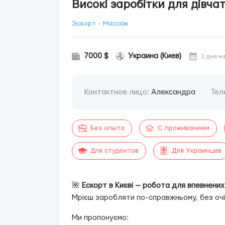
Високі заробітки для дівчат 
Эскорт - Массаж
7000 $
Украина (Киев)
2 дня н
Контактное лицо:
Александра
Тел
Без опыта
С проживанием
Для студентов
Для Украинцев
🌺
Ескорт в Києві — робота для впевнених у
Мрієш заробляти по-справжньому, без очі
Ми пропонуємо: