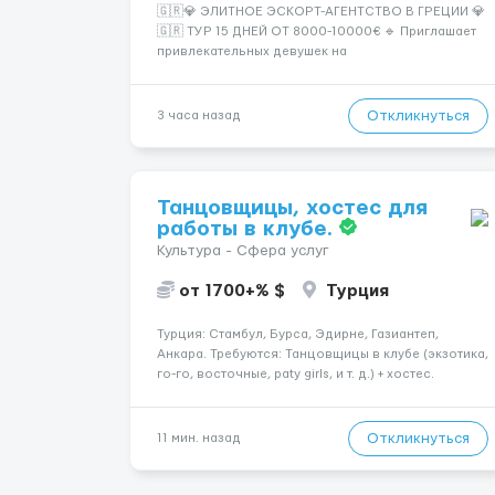
🇬🇷💎 ЭЛИТНОЕ ЭСКОРТ-АГЕНТСТВО В ГРЕЦИИ 💎
🇬🇷 ТУР 15 ДНЕЙ ОТ 8000-10000€ 🔹 Приглашает
привлекательных девушек на
высокооплачиваемую работу в солнечной Греции!
🔹 Если ты любишь подарки, комфорт, внимание и
хорошие деньги 💶 — это предложение для тебя! 🔹
Откликнуться
3 часа назад
Требования: ✔️ Возраст от ...
Танцовщицы, хостес для
работы в клубе.
Культура - Сфера услуг
от 1700+% $
Турция
Турция: Стамбул, Бурса, Эдирне, Газиантеп,
Анкара. Требуются: Танцовщицы в клубе (экзотика,
го-го, восточные, paty girls, и т. д.) + хостес.
*Хореографическая подготовка;
*Коммуникабельность, умение общаться;
*Наличие загранпаспорта; Рабочая виза. Контракт
Откликнуться
11 мин. назад
от четырех месяцев до год...