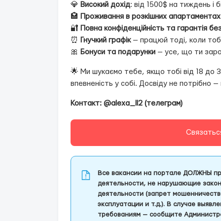
💎
Високий дохід
: від 1500$ на тиждень і 
🏩
Проживання в розкішних апартаментах
🔐
Повна конфіденційність та гарантія бе
⏰
Гнучкий графік
— працюй тоді, коли тобі
🎀
Бонуси та подарунки
— усе, що ти зар
🌟 Ми шукаємо тебе, якщо тобі від 18 до 3
впевненість у собі. Досвіду не потрібно 
Контакт: @alexa_ll2 (телеграм)
Связатьс
Все вакансии на портале ДОЛЖНЫ пр
деятельности, не нарушающие закон
деятельности (запрет мошенничеств
эксплуатации и т.д.). В случае выяв
требованиям — сообщите Администра