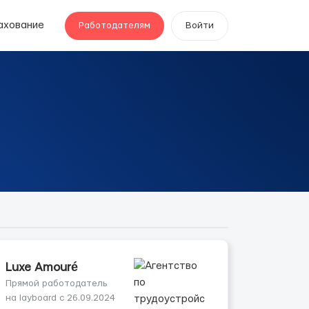
ахование
Работодателям
Войти
Luxe Amouré
Прямой работодатель
на layboard с 26.09.2024