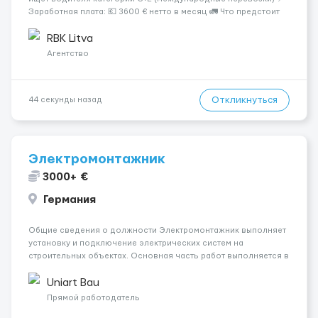
Заработная плата: 💶 3600 € нетто в месяц 🚛 Что предстоит
делать: Международные перевозки на тентах и
рефрижераторах. В среднем 400–500 км в день. Погрузки и
RBK Litva
разгрузки...
Агентство
Откликнуться
44 секунды назад
Электромонтажник
3000+ €
Германия
Общие сведения о должности Электромонтажник выполняет
установку и подключение электрических систем на
строительных объектах. Основная часть работ выполняется в
Берлине. Ищем профессионалов на месте, приглашения
делаем только для профессионалов с доказательным
Uniart Bau
портфолио Обязанности ...
Прямой работодатель