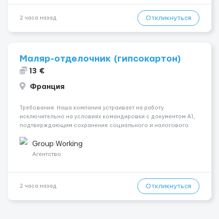
Откликнуться
2 часа назад
Маляр-отделочник (гипсокартон)
13 €
Франция
Требования: Наша компания устраивает на работу
исключительно на условиях командировки с документом A1,
подтверждающим сохранение социального и налогового
статуса в стране проживания во время работы в ЕС.Документ
A1 могут получить граждане стран с упрощенным доступом к
Group Working
рынку труда ЕС (Укра...
Агентство
Откликнуться
2 часа назад