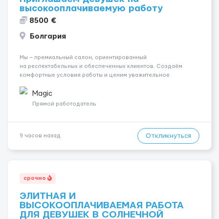
высокооплачиваемую работу
8500 €
Болгария
Мы — премиальный салон, ориентированный
на респектабельных и обеспеченных клиентов. Создаём
комфортные условия работы и ценим уважительное
отношение к каждой сотруднице. Что мы предлагаем:
💎 Высокий доход — от 2000 € в неделю и выше 💎 Честная
Magic
сис...
Прямой работодатель
Откликнуться
9 часов назад
срочно
ЭЛИТНАЯ И
ВЫСОКООПЛАЧИВАЕМАЯ РАБОТА
ДЛЯ ДЕВУШЕК В СОЛНЕЧНОЙ