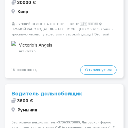
30000 €
Кипр
🏝️ ЛУЧШИЙ СЕЗОН НА ОСТРОВЕ — КИПР 🇨🇾 💶💶💶 💎
ПРЯМОЙ РАБОТОДАТЕЛЬ — БЕЗ ПОСРЕДНИКОВ 💎 ✨ Хочешь
красивую жизнь, путешествия и высокий доход? Это твой
шанс изменить всё уже сейчас. 🔥 ПОЧЕМУ ИМЕННО МЫ: —
Опытная команда с годами практики — Стабильный поток
Victoria's Angels
клиентов (без ...
Агентство
Откликнуться
18 часов назад
Водитель дальнобойщик
3600 €
Румыния
Бесплатная вакансия, тел. +37063970889, Литовская фирма
ищет водителя категории C+E (международные перевозки) 📍