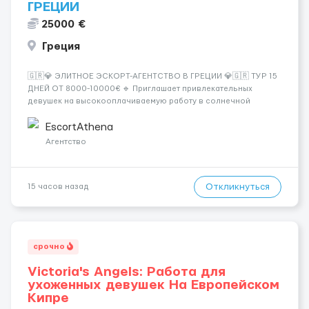
ГРЕЦИИ
25000 €
Греция
🇬🇷💎 ЭЛИТНОЕ ЭСКОРТ-АГЕНТСТВО В ГРЕЦИИ 💎🇬🇷 ТУР 15
ДНЕЙ ОТ 8000-10000€ 🔹 Приглашает привлекательных
девушек на высокооплачиваемую работу в солнечной
Греции! 🔹 Если ты любишь подарки, комфорт, внимание и
хорошие деньги 💶 — это предложение для тебя! 🔹
EscortAthena
Требования: ✔️ Возраст от ...
Агентство
Откликнуться
15 часов назад
срочно
Victoria's Angels: Работа для
ухоженных девушек На Европейском
Кипре