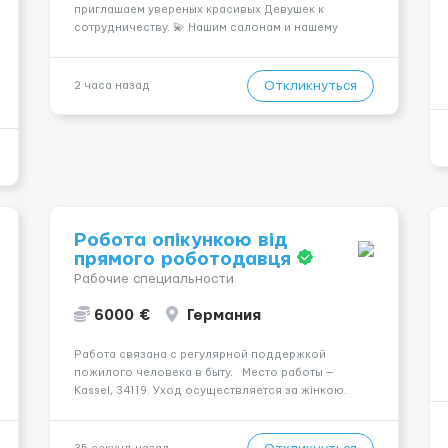
приглашаем увереных красивых Девушек к
сотрудничеству. 💫 Нашим салонам и нашему
имени больше 13лет 💫 Мы находимся в городе
Берлин 💜Прямой работодатель 💙Большая
заработная плата 💚Мы гарантируем Наличие
Откликнуться
2 часа назад
работы. Поток 💝 incall / Out...
Робота опікункою від
прямого роботодавця
Рабочие специальности
6000 €
Германия
Работа связана с регулярной поддержкой
пожилого человека в быту. Место работы —
Kassel, 34119. Уход осуществляется за жінкою.
Мобильность пациента: Мобільний з ходунками
(ролатор, палиця). Ночной уход: Безперервний
сон без перерв. Условия и требования: Пол