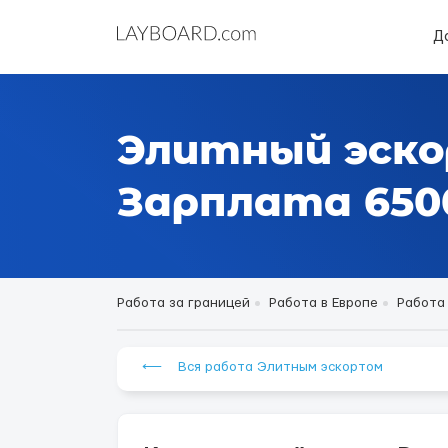
Д
Элитный эско
Зарплата 6500
Работа за границей
Работа в Европе
Работа
⟵ Вся работа Элитным эскортом