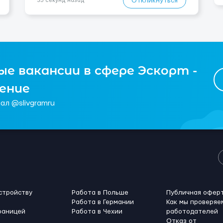
Откликнуться
35 секунд назад
кандидат...
е вакансии в сфере Эскорт -
чение
ал @slivgramru
стройству
Работа в Польше
Публичная офер
Работа в Германии
Как мы проверяе
раницей
Работа в Чехии
работодателей
Отказ от