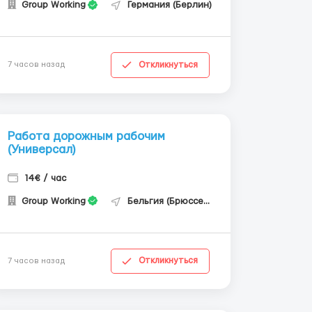
Group Working
Германия (Берлин)
Откликнуться
7 часов назад
Работа дорожным рабочим
(Универсал)
14€ / час
Group Working
Бельгия (Брюссель)
Откликнуться
7 часов назад