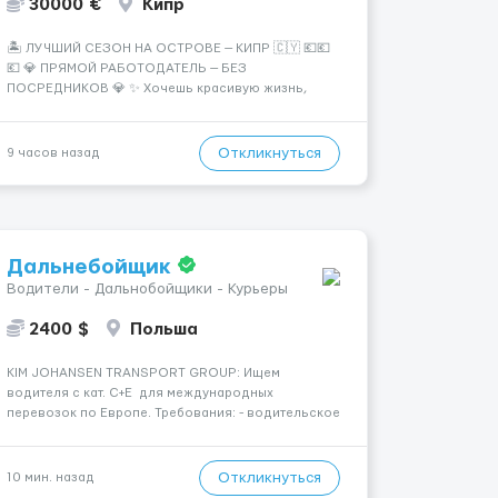
30000 €
Кипр
🏝️ ЛУЧШИЙ СЕЗОН НА ОСТРОВЕ — КИПР 🇨🇾 💶💶
💶 💎 ПРЯМОЙ РАБОТОДАТЕЛЬ — БЕЗ
ПОСРЕДНИКОВ 💎 ✨ Хочешь красивую жизнь,
путешествия и высокий доход? Это твой шанс
изменить всё уже сейчас. 🔥 ПОЧЕМУ ИМЕННО МЫ:
— Опытная команда с годами практики —
Откликнуться
9 часов назад
Стабильный поток клиентов (без ...
Дальнебойщик
Водители - Дальнобойщики - Курьеры
2400 $
Польша
KIM JOHANSEN TRANSPORT GROUP: Ищем
водителя с кат. С+Е для международных
перевозок по Европе. Требования: - водительское
удостоверение категории C+E -сертификат ADR!!! -
готовность к полной занятости и гибкому графику
- опыт работы водителем грузовика Наша
Откликнуться
10 мин. назад
компания мож...