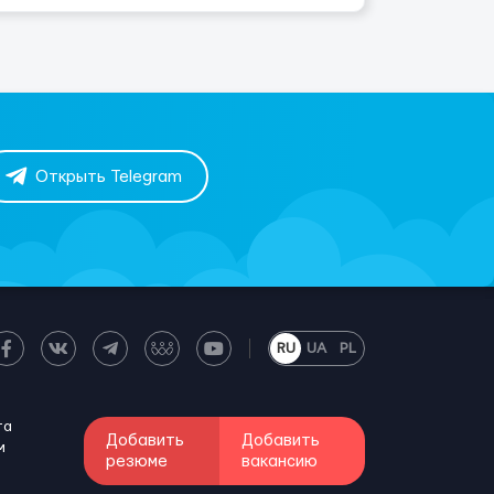
Открыть Telegram
RU
UA
PL
та
Добавить
Добавить
м
резюме
вакансию