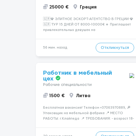
25000 €
Греция
🇬🇷💎 ЭЛИТНОЕ ЭСКОРТ-АГЕНТСТВО В ГРЕЦИИ 💎
🇬🇷 ТУР 15 ДНЕЙ ОТ 8000-10000€ 🔹 Приглашает
привлекательных девушек на
высокооплачиваемую работу в солнечной Греции!
🔹 Если ты любишь подарки, комфорт, внимание и
хорошие деньги 💶 — это предложение для тебя! 🔹
Откликнуться
56 мин. назад
Требования: ✔️ Возраст от ...
Работник в мебельный
цех
Рабочие специальности
1500 €
Литва
Бесплатная вакансия! Tелефон +37063970889, 🔎
Упаковщик на мебельной фабрике 📍 МЕСТО
РАБОТЫ: г.Клайпеда 📌 ТРЕБОВАНИЯ: - возраст 18-
55 лет, мужчины и женщины - можно без опыта
работы 💳 ОПЛАТА ТРУДА: - ставка 6 евро/час
нетто 📃 ОБЯЗАННОСТИ: - с...