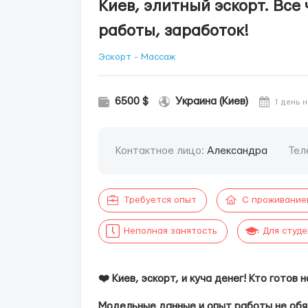
Киев, элитный эскорт. Все
работы, заработок!
Эскорт - Массаж
6500 $
Украина (Киев)
1 день 
Контактное лицо:
Александра
Тел
Требуется опыт
С проживание
Неполная занятость
Для студ
❤️ Киев, эскорт, и куча денег! Кто готов
Модельные данные и опыт работы не обя