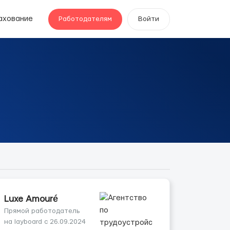
ахование
Работодателям
Войти
Luxe Amouré
Прямой работодатель
на layboard с 26.09.2024