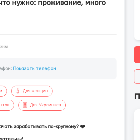
 что нужно: проживание, много
назад
ефон:
Показать телефон
м
Для женщин
П
ентов
Для Украинцев
 начать зарабатывать по-крупному? ❤️
зательны!