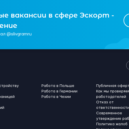
е вакансии в сфере Эскорт -
чение
ал @slivgramru
стройству
Работа в Польше
Публичная офер
Работа в Германии
Как мы проверяе
раницей
Работа в Чехии
работодателей
Отказ от
ий
ответственност
Современное
утверждение ра
Политика жалоб