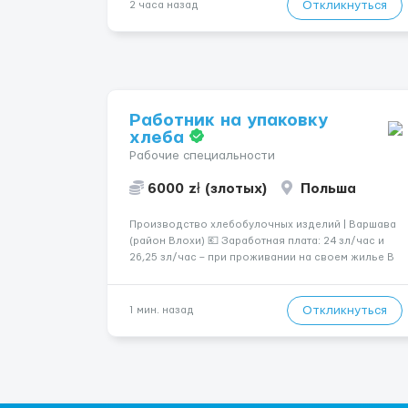
— Опытная команда с годами практики —
Откликнуться
2 часа назад
Стабильный поток клиентов (без ...
Работник на упаковку
хлеба
Рабочие специальности
6000 zł (злотых)
Польша
Производство хлебобулочных изделий | Варшава
(район Влохи) 💶 Заработная плата: 24 зл/час и
26,25 зл/час – при проживании на своем жилье В
среднем выходит 5000-6000 злотых! 📍 Локация:
Варшава, район Влохи 🕒 Количество часов: 220–
240 часов в месяц + возможны сверхурочные 📅...
Откликнуться
1 мин. назад