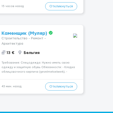
🔹 Если ты любишь подарки, комфорт, внимание и
хорошие деньги 💶 — это предложение для тебя! 🔹
Откликнуться
15 часов назад
Требования: ✔️ Возраст от ...
Каменщик (Муляр)
Строительство - Ремонт -
Архитектура
13 €
Бельгия
Требования: Спецодежда: Нужно иметь свою
одежду и защитную обувь Обязанности: - Кладка
облицовочного кирпича (gevelmetselwerk); -
Кладка силикатного блока (kalkzandsteen); -
Кладка керамического блока (snelbouw); - Монтаж
утеплителя; - Выполнение строительных работ
Откликнуться
43 мин. назад
согласно проекту; ...