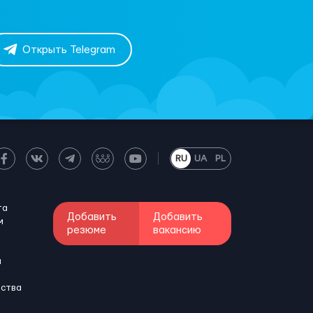
Открыть Telegram
RU
UA
PL
та
Добавить
Добавить
м
резюме
вакансию
и
бства