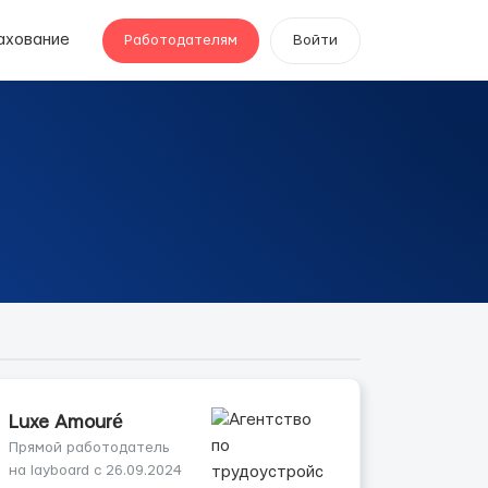
ахование
Работодателям
Войти
Luxe Amouré
Прямой работодатель
на layboard с 26.09.2024