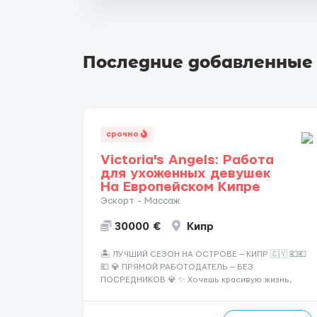
Последние добавленные
срочно
Victoria's Angels: Работа
для ухоженных девушек
На Европейском Кипре
Эскорт - Массаж
30000 €
Кипр
🏝️ ЛУЧШИЙ СЕЗОН НА ОСТРОВЕ — КИПР 🇨🇾 💶💶
💶 💎 ПРЯМОЙ РАБОТОДАТЕЛЬ — БЕЗ
ПОСРЕДНИКОВ 💎 ✨ Хочешь красивую жизнь,
путешествия и высокий доход? Это твой шанс
изменить всё уже сейчас. 🔥 ПОЧЕМУ ИМЕННО МЫ: