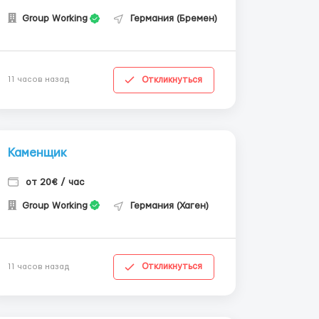
Group Working
Германия (Бремен)
Откликнуться
11 часов назад
Каменщик
от 20€ / час
Group Working
Германия (Хаген)
Откликнуться
11 часов назад