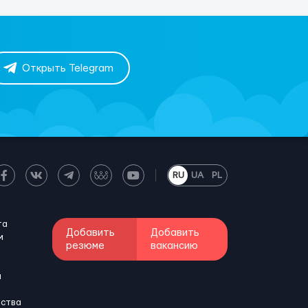
Открыть Telegram
RU
UA
PL
та
Добавить
Добавить
м
резюме
вакансию
и
бства