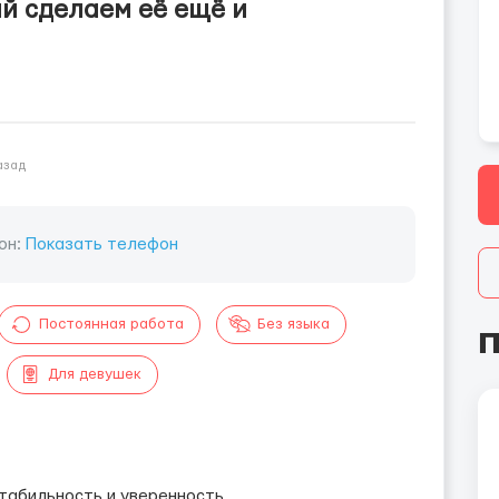
й сделаем её ещё и
азад
он:
Показать телефон
Постоянная работа
Без языка
П
Для девушек
табильность и уверенность.