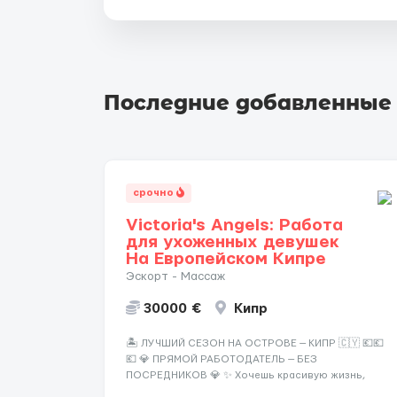
Последние добавленные
срочно
Victoria's Angels: Работа
для ухоженных девушек
На Европейском Кипре
Эскорт - Массаж
30000 €
Кипр
🏝️ ЛУЧШИЙ СЕЗОН НА ОСТРОВЕ — КИПР 🇨🇾 💶💶
💶 💎 ПРЯМОЙ РАБОТОДАТЕЛЬ — БЕЗ
ПОСРЕДНИКОВ 💎 ✨ Хочешь красивую жизнь,
путешествия и высокий доход? Это твой шанс