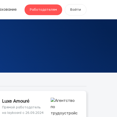
ахование
Работодателям
Войти
Luxe Amouré
Прямой работодатель
на layboard с 26.09.2024