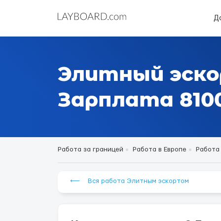
Д
Элитный эско
Зарплата 8100
Работа за границей
Работа в Европе
Работа
⟵ Вся работа Элитным эскортом