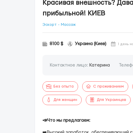
Красивая внешность? Дава
прибыльной! КИЕВ
Эскорт - Массаж
8100 $
Украина (Киев)
1 день н
Контактное лицо:
Катерина
Телеф
Без опыта
С проживанием
Для женщин
Для Украинцев
📣Что мы предлагаем:
➡️Высокий заработок, обеспечивающий с