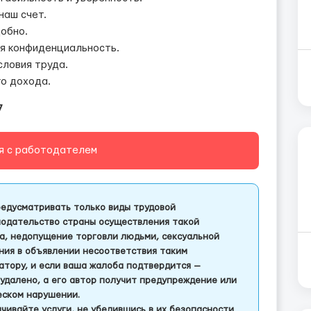
наш счет.
добно.
ая конфиденциальность.
ловия труда.
го дохода.
7
я с работодателем
едусматривать только виды трудовой
одательство страны осуществления такой
а, недопущение торговли людьми, сексуальной
ления в объявлении несоответствия таким
тору, и если ваша жалоба подтвердится —
удалено, а его автор получит предупреждение или
еском нарушении.
чивайте услуги, не убедившись в их безопасности