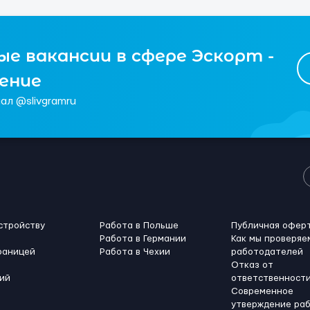
е вакансии в сфере Эскорт -
чение
ал @slivgramru
стройству
Работа в Польше
Публичная офер
Работа в Германии
Как мы проверяе
раницей
Работа в Чехии
работодателей
Отказ от
ий
ответственност
Современное
утверждение ра