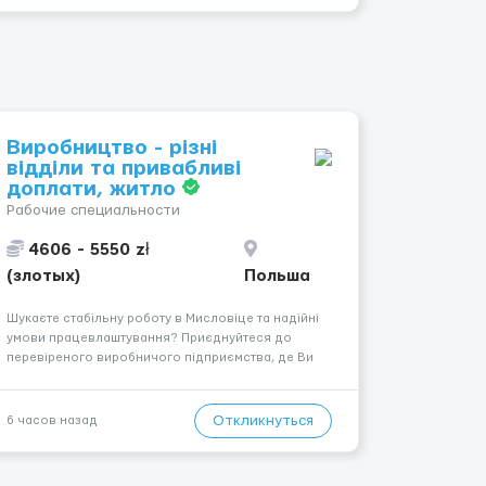
Виробництво - різні
відділи та привабливі
доплати, житло
Рабочие специальности
4606 - 5550 zł
(злотых)
Польша
Шукаєте стабільну роботу в Мисловіце та надійні
умови працевлаштування? Приєднуйтеся до
перевіреного виробничого підприємства, де Ви
отримаєте своєчасну заробітну плату, навчання з
першого дня та можливість підібрати посаду
відповідно до Ваших навичок
Откликнуться
6 часов назад
Локація: Мисловіце Форма пр...