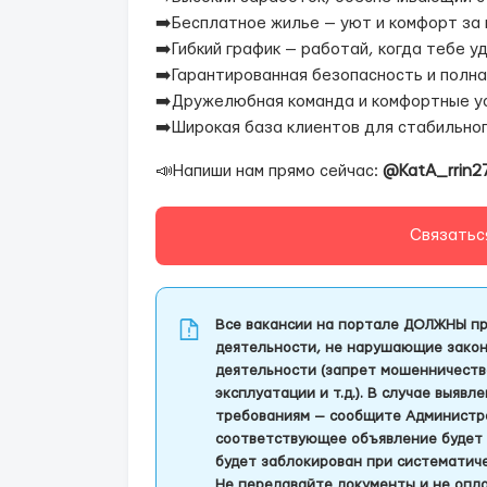
➡️Бесплатное жилье — уют и комфорт за 
➡️Гибкий график — работай, когда тебе у
➡️Гарантированная безопасность и полн
➡️Дружелюбная команда и комфортные ус
➡️Широкая база клиентов для стабильно
📣Напиши нам прямо сейчас:
@KatA_rrin2
Связатьс
Все вакансии на портале ДОЛЖНЫ пр
деятельности, не нарушающие закон
деятельности (запрет мошенничеств
эксплуатации и т.д.). В случае выяв
требованиям — сообщите Администра
соответствующее объявление будет 
будет заблокирован при систематич
Не передавайте документы и не опла