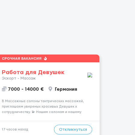
СРОЧНАЯ ВАКАНСИЯ
Работа для Девушек
Эскорт - Массаж
7000 - 14000 €
Германия
В Массажные салоны тантрических массажей,
приглашаем увереных красивых Девушек к
сотрудничеству. 💫 Нашим салонам и нашему
имени больше 13лет 💫 Мы находимся в городе
Берлин 💜Прямой работодатель 💙Большая
заработная плата 💚Мы гарантируем Наличие
Откликнуться
17 часов назад
работы. Поток 💝 incall / Out...