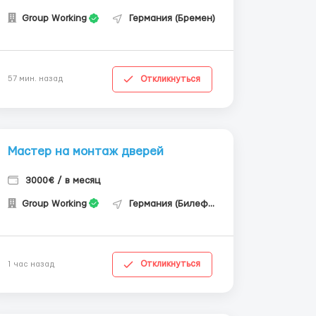
Group Working
Германия (Бремен)
Откликнуться
57 мин. назад
Мастер на монтаж дверей
3000€ / в месяц
Group Working
Германия (Билефельд)
Откликнуться
1 час назад