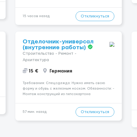
высокооплачиваемую работу в солнечной Греции!
🔹 Если ты любишь подарки, комфорт, внимание и
хорошие деньги 💶 — это предложение для тебя! 🔹
Откликнуться
15 часов назад
Требования: ✔️ Возраст от ...
Отделочник-универсал
(внутренние работы)
Строительство - Ремонт -
Архитектура
15 €
Германия
Требования: Спецодежда: Нужно иметь свою
форму и обувь с железным носком. Обязанности: -
Монтаж конструкций из гипсокартона
(перегородки, потолки, облицовка стен); -
Подготовка поверхностей под отделку; -
Выполнение малярных работ (шпатлевка,
Откликнуться
57 мин. назад
грунтовка, покраска); - Штукатурные работы ...