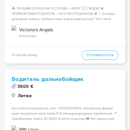
🏝️ ЛУЧШИЙ СЕЗОН НА ОСТРОВЕ — КИПР 🇨🇾 💶💶💶 💎
ПРЯМОЙ РАБОТОДАТЕЛЬ — БЕЗ ПОСРЕДНИКОВ 💎 ✨ Хочешь
красивую жизнь, путешествия и высокий доход? Это твой
шанс изменить всё уже сейчас. 🔥 ПОЧЕМУ ИМЕННО МЫ: —
Опытная команда с годами практики — Стабильный поток
Victoria's Angels
клиентов (без ...
Агентство
Откликнуться
14 часов назад
Водитель дальнобойщик
3600 €
Литва
Бесплатная вакансия, тел. +37063970889, Литовская фирма
ищет водителя категории C+E (международные перевозки) 📍
Заработная плата: 💶 3600 € нетто в месяц 🚛 Что предстоит
делать: Международные перевозки на тентах и
рефрижераторах. В среднем 400–500 км в день. Погрузки и
RBK Litva