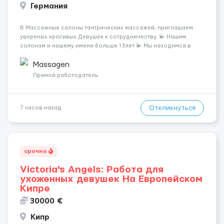
Германия
В Массажные салоны тантрических массажей, приглашаем
увереных красивых Девушек к сотрудничеству. 💫 Нашим
салонам и нашему имени больше 13лет 💫 Мы находимся в
городе Берлин 💜Прямой работодатель 💙Большая
заработная плата 💚Мы гарантируем Наличие работы. Поток 💝
Massagen
incall / Out...
Прямой работодатель
Откликнуться
7 часов назад
срочно
Victoria's Angels: Работа для
ухоженных девушек На Европейском
Кипре
30000 €
Кипр