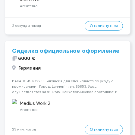
разгрузки ...
Агентство
Откликнуться
2 секунды назад
Сиделка официальное оформление
6000 €
Германия
ВАКАНСИЯ №2238 Вакансия для специалиста по уходу с
проживанием Город: Langerringen, 86853. Уход
осуществляется за жінкою. Психологическое состояние: В
ясному розумі. Мобильность пациента: Прикутий до ліжка
(можливість сидіти є). Ночью пациент: Іноді прокидається, не
Medius Work 2
щодня...
Агентство
Откликнуться
23 мин. назад