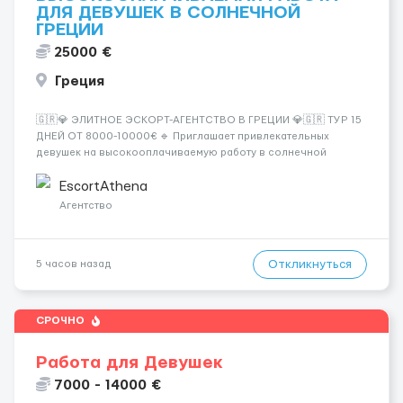
ДЛЯ ДЕВУШЕК В СОЛНЕЧНОЙ
ГРЕЦИИ
25000 €
Греция
🇬🇷💎 ЭЛИТНОЕ ЭСКОРТ-АГЕНТСТВО В ГРЕЦИИ 💎🇬🇷 ТУР 15
ДНЕЙ ОТ 8000-10000€ 🔹 Приглашает привлекательных
девушек на высокооплачиваемую работу в солнечной
Греции! 🔹 Если ты любишь подарки, комфорт, внимание и
хорошие деньги 💶 — это предложение для тебя! 🔹
EscortAthena
Требования: ✔️ Возраст от ...
Агентство
Откликнуться
5 часов назад
СРОЧНО
Работа для Девушек
7000 - 14000 €