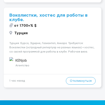
Вокалистки, хостес для работы в
клубе.
от 1700+% $
Турция
Турция: Бурса, Эдирне, Газиантеп, Анкара. Требуются:
Вокалистки (эстрадный репертуар на разных языках) + хостеc,
со своей программой для работы в клубе. Рабочая виза.
Контракт от четырех месяцев до года. Короткий контракт от
одного до трех месяцев. Мед. страховка. Высокая зарплат...
KENjob
Агентство
Откликнуться
1 час назад